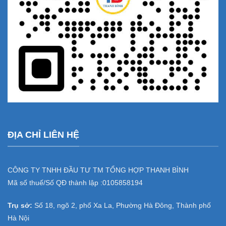
ĐỊA CHỈ LIÊN HỆ
CÔNG TY TNHH ĐẦU TƯ TM TỔNG HỢP THANH BÌNH
Mã số thuế/Số QĐ thành lập :
0105858194
Trụ sở:
Số 18, ngõ 2, phố Xa La, Phường Hà Đông, Thành phố
Hà Nội