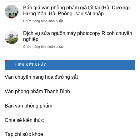
Cho
chuyên
photo
thuê
nghiệp
Báo giá văn phòng phẩm giá tốt tại (Hải Dương)
tài
máy
tại
Hưng Yên, Hải Phòng- sau sát nhập
liệu
photocopy
KCN
cho
ở
Chức năng bình luận bị tắt
tại
Tam
học
Báo
Hà
Dương
sinh,
giá
Nam,
Dịch vụ sửa nguồn máy photocopy Ricoh chuyên
–
sinh
văn
Ninh
nghiệp
Vĩnh
viên,
phòng
Bình
Phúc
văn
ở
Chức năng bình luận bị tắt
phẩm
sau
phòng,
Dịch
giá
sát
công
vụ
tốt
nhập
ty
sửa
tại
LIÊN KẾT KHÁC
nguồn
(Hải
máy
Dương)
Vận chuyển hàng hóa đường sắt
photocopy
Hưng
Ricoh
Yên,
chuyên
Hải
Văn phòng phẩm Thanh Bình
nghiệp
Phòng-
sau
Bán văn phòng phẩm
sát
nhập
Chia sẻ kiến thức
Tạp chí sức khỏe