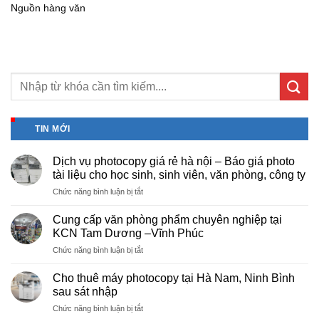
Nguồn hàng văn
TIN MỚI
Dịch vụ photocopy giá rẻ hà nội – Báo giá photo
tài liệu cho học sinh, sinh viên, văn phòng, công ty
ở
Chức năng bình luận bị tắt
Dịch
vụ
Cung cấp văn phòng phẩm chuyên nghiệp tại
photocopy
KCN Tam Dương –Vĩnh Phúc
giá
ở
Chức năng bình luận bị tắt
rẻ
Cung
hà
cấp
nội
Cho thuê máy photocopy tại Hà Nam, Ninh Bình
văn
–
sau sát nhập
phòng
Báo
ở
Chức năng bình luận bị tắt
phẩm
giá