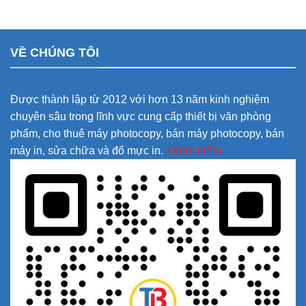
VỀ CHÚNG TÔI
Được thành lập từ 2012 với hơn 13 năm kinh nghiệm
chuyên sâu trong lĩnh vực cung cấp thiết bị văn phòng
phẩm, cho thuê máy photocopy, bán máy photocopy, bán
máy in, sửa chữa và đổ mực in.
+Xem thêm