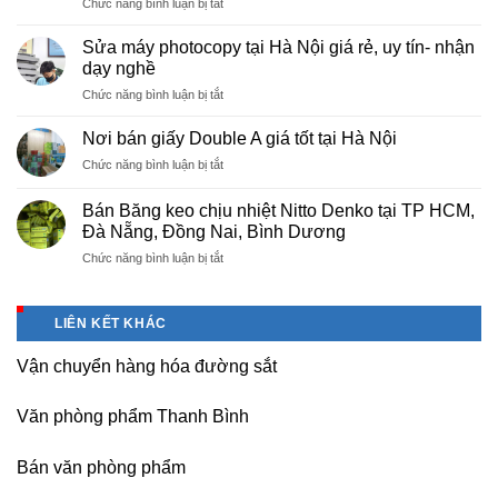
ở
Chức năng bình luận bị tắt
Việt
Cung
Trì
cấp
Phú
Sửa máy photocopy tại Hà Nội giá rẻ, uy tín- nhận
màng
Thọ
dạy nghề
bọc
ở
Chức năng bình luận bị tắt
PE
Sửa
cho
máy
nhà
Nơi bán giấy Double A giá tốt tại Hà Nội
photocopy
máy,
ở
Chức năng bình luận bị tắt
tại
khu
Nơi
Hà
công
bán
Nội
Bán Băng keo chịu nhiệt Nitto Denko tại TP HCM,
nghiệp
giấy
giá
Đà Nẵng, Đồng Nai, Bình Dương
Bắc
Double
rẻ,
thăng
ở
Chức năng bình luận bị tắt
A
uy
Long,
Bán
giá
tín-
Nội
Băng
tốt
nhận
Bài
keo
tại
dạy
LIÊN KẾT KHÁC
Hà
chịu
Hà
nghề
Nội
nhiệt
Nội
Vận chuyển hàng hóa đường sắt
Nitto
Denko
tại
Văn phòng phẩm Thanh Bình
TP
HCM,
Đà
Bán văn phòng phẩm
Nẵng,