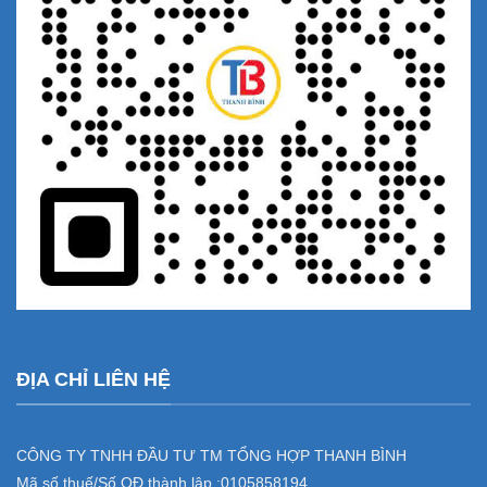
ĐỊA CHỈ LIÊN HỆ
CÔNG TY TNHH ĐẦU TƯ TM TỔNG HỢP THANH BÌNH
Mã số thuế/Số QĐ thành lập :
0105858194