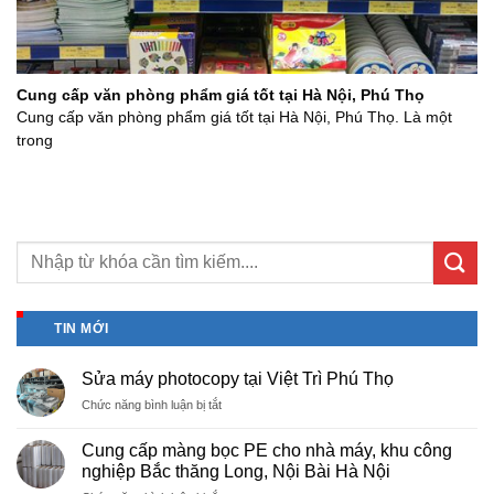
Cung cấp văn phòng phẩm giá tốt tại Hà Nội, Phú Thọ
Cung cấp văn phòng phẩm giá tốt tại Hà Nội, Phú Thọ. Là một
trong
TIN MỚI
Sửa máy photocopy tại Việt Trì Phú Thọ
ở
Chức năng bình luận bị tắt
Sửa
máy
Cung cấp màng bọc PE cho nhà máy, khu công
photocopy
nghiệp Bắc thăng Long, Nội Bài Hà Nội
tại