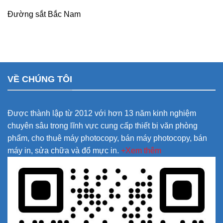
Đường sắt Bắc Nam
VỀ CHÚNG TÔI
Được thành lập từ 2012 với hơn 13 năm kinh nghiệm
chuyên sâu trong lĩnh vực cung cấp thiết bị văn phòng
phẩm, cho thuê máy photocopy, bán máy photocopy, bán
máy in, sửa chữa và đổ mực in.
+Xem thêm