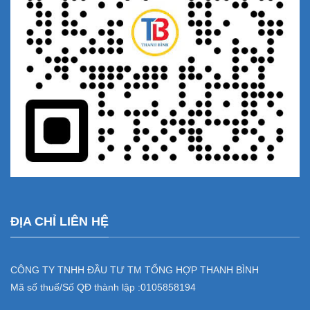
ĐỊA CHỈ LIÊN HỆ
CÔNG TY TNHH ĐẦU TƯ TM TỔNG HỢP THANH BÌNH
Mã số thuế/Số QĐ thành lập :
0105858194