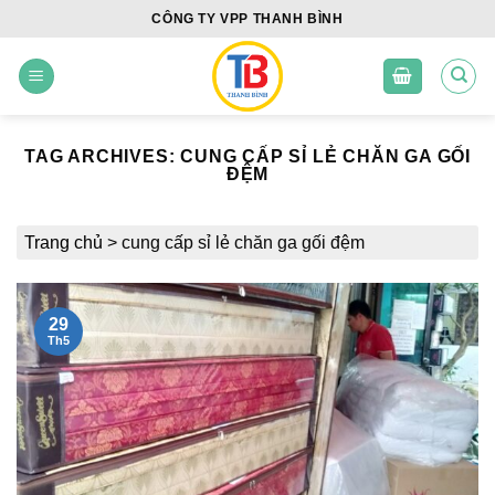
Skip
CÔNG TY VPP THANH BÌNH
to
content
TAG ARCHIVES:
CUNG CẤP SỈ LẺ CHĂN GA GỐI
ĐỆM
Trang chủ
>
cung cấp sỉ lẻ chăn ga gối đệm
29
Th5