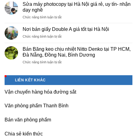
cấp
Phú
Sửa máy photocopy tại Hà Nội giá rẻ, uy tín- nhận
màng
Thọ
dạy nghề
bọc
ở
Chức năng bình luận bị tắt
PE
Sửa
cho
máy
nhà
Nơi bán giấy Double A giá tốt tại Hà Nội
photocopy
máy,
ở
Chức năng bình luận bị tắt
tại
khu
Nơi
Hà
công
bán
Nội
Bán Băng keo chịu nhiệt Nitto Denko tại TP HCM,
nghiệp
giấy
giá
Đà Nẵng, Đồng Nai, Bình Dương
Bắc
Double
rẻ,
thăng
ở
Chức năng bình luận bị tắt
A
uy
Long,
Bán
giá
tín-
Nội
Băng
tốt
nhận
Bài
keo
tại
dạy
LIÊN KẾT KHÁC
Hà
chịu
Hà
nghề
Nội
nhiệt
Nội
Vận chuyển hàng hóa đường sắt
Nitto
Denko
tại
Văn phòng phẩm Thanh Bình
TP
HCM,
Đà
Bán văn phòng phẩm
Nẵng,
Đồng
Chia sẻ kiến thức
Nai,