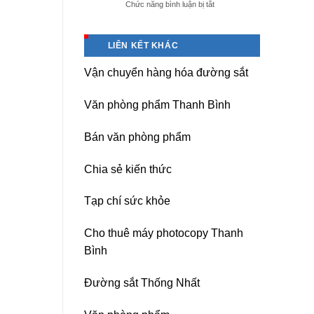
ở
Chức năng bình luận bị tắt
giá
Dịch
tốt
vụ
tại
sửa
(Hải
LIÊN KẾT KHÁC
nguồn
Dương)
máy
Hưng
Vận chuyển hàng hóa đường sắt
photocopy
Yên,
Ricoh
Hải
chuyên
Phòng-
Văn phòng phẩm Thanh Bình
nghiệp
sau
sát
Bán văn phòng phẩm
nhập
Chia sẻ kiến thức
Tạp chí sức khỏe
Cho thuê máy photocopy Thanh
Bình
Đường sắt Thống Nhất