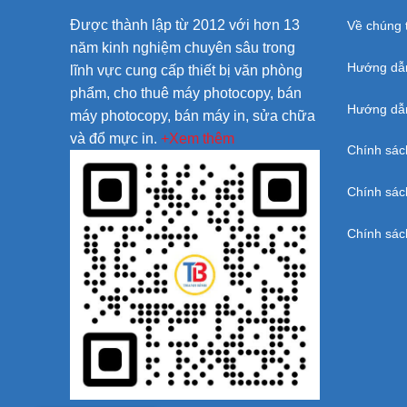
Được thành lập từ 2012 với hơn 13
Về chúng t
năm kinh nghiệm chuyên sâu trong
Hướng dẫ
lĩnh vực cung cấp thiết bị văn phòng
phẩm, cho thuê máy photocopy, bán
Hướng dẫn
máy photocopy, bán máy in, sửa chữa
và đổ mực in.
+Xem thêm
Chính sác
Chính sác
Chính sác