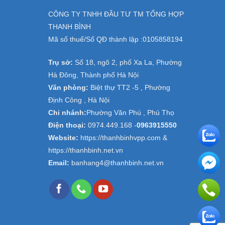
CÔNG TY TNHH ĐẦU TƯ TM TỔNG HỢP
THANH BÌNH
Mã số thuế/Số QĐ thành lập :
0105858194
Trụ sở:
Số 18, ngõ 2, phố Xa La, Phường
Hà Đông, Thành phố Hà Nội
Văn phòng:
Biệt thự TT2 -5 , Phường
Định Công , Hà Nội
Chi nhánh:
Phường Văn Phú , Phú Thọ
Điện thoại:
0974.449.168
-
0963915550
Website:
https://thanhbinhvpp.com &
https://thanhbinh.net.vn
Email:
banhang4@thanhbinh.net.vn