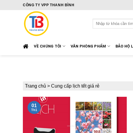
Skip
CÔNG TY VPP THANH BÌNH
to
content
Tìm
kiếm:
VỀ CHÚNG TÔI
VĂN PHÒNG PHẨM
BẢO HỘ 
Trang chủ
>
Cung cấp lịch tết giá rẻ
01
Th1