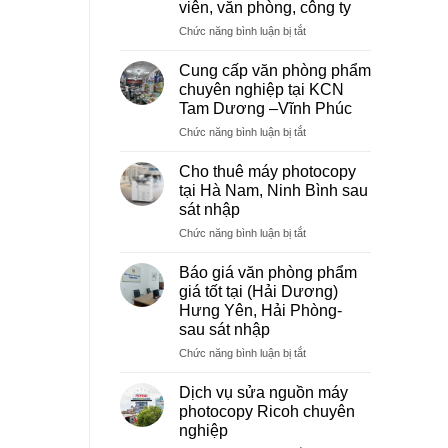
viên, văn phòng, công ty
ở
Chức năng bình luận bị tắt
Dịch
vụ
Cung cấp văn phòng phẩm
photocopy
chuyên nghiệp tại KCN
giá
Tam Dương –Vĩnh Phúc
rẻ
ở
Chức năng bình luận bị tắt
hà
Cung
nội
cấp
–
Cho thuê máy photocopy
văn
Báo
tại Hà Nam, Ninh Bình sau
phòng
giá
sát nhập
phẩm
photo
ở
Chức năng bình luận bị tắt
chuyên
tài
Cho
nghiệp
liệu
thuê
tại
cho
Báo giá văn phòng phẩm
máy
KCN
học
giá tốt tại (Hải Dương)
photocopy
Tam
sinh,
Hưng Yên, Hải Phòng-
tại
Dương
sinh
sau sát nhập
Hà
–
viên,
Nam,
Vĩnh
ở
Chức năng bình luận bị tắt
văn
Ninh
Phúc
Báo
phòng,
Bình
giá
công
Dịch vụ sửa nguồn máy
sau
văn
ty
photocopy Ricoh chuyên
sát
phòng
nghiệp
nhập
phẩm