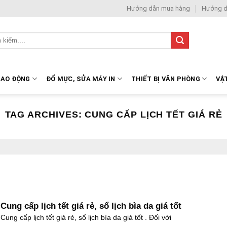
Hướng dẫn mua hàng
Hướng d
LAO ĐỘNG
ĐỔ MỰC, SỬA MÁY IN
THIẾT BỊ VĂN PHÒNG
VẬ
TAG ARCHIVES:
CUNG CẤP LỊCH TẾT GIÁ RẺ
Cung cấp lịch tết giá rẻ, sổ lịch bìa da giá tốt
Cung cấp lịch tết giá rẻ, sổ lịch bìa da giá tốt . Đối với