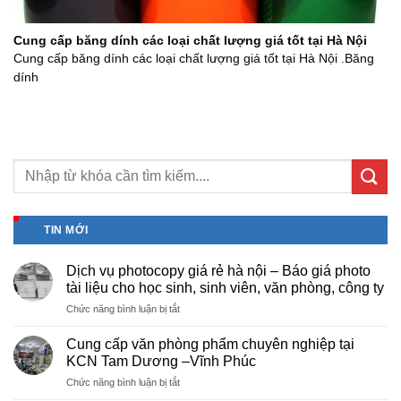
Cung cấp băng dính các loại chất lượng giá tốt tại Hà Nội
Cung cấp băng dính các loại chất lượng giá tốt tại Hà Nội .Băng
dính
TIN MỚI
Dịch vụ photocopy giá rẻ hà nội – Báo giá photo
tài liệu cho học sinh, sinh viên, văn phòng, công ty
ở
Chức năng bình luận bị tắt
Dịch
vụ
Cung cấp văn phòng phẩm chuyên nghiệp tại
photocopy
KCN Tam Dương –Vĩnh Phúc
giá
ở
Chức năng bình luận bị tắt
rẻ
Cung
hà