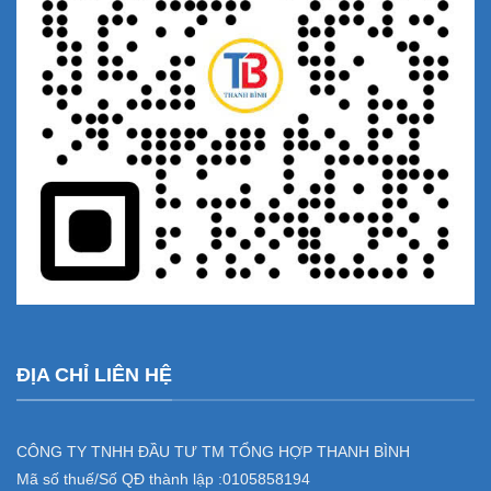
ĐỊA CHỈ LIÊN HỆ
CÔNG TY TNHH ĐẦU TƯ TM TỔNG HỢP THANH BÌNH
Mã số thuế/Số QĐ thành lập :
0105858194