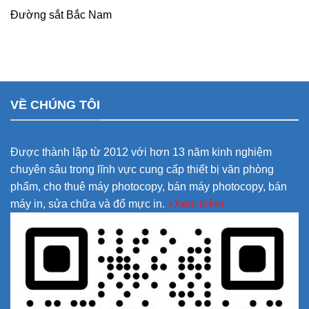
Đường sắt Bắc Nam
VỀ CHÚNG TÔI
Được thành lập từ 2012 với hơn 13 năm kinh nghiệm
chuyên sâu trong lĩnh vực cung cấp thiết bị văn phòng
phẩm, cho thuê máy photocopy, bán máy photocopy, bán
máy in, sửa chữa và đổ mực in.
+Xem thêm