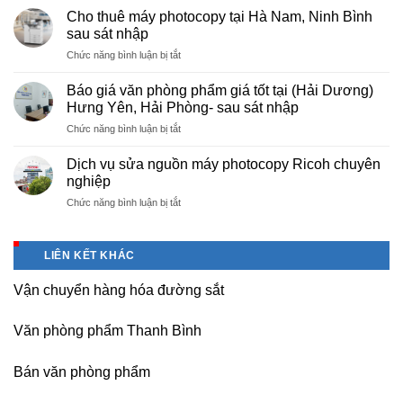
cấp
nội
Cho thuê máy photocopy tại Hà Nam, Ninh Bình
văn
–
sau sát nhập
phòng
Báo
ở
Chức năng bình luận bị tắt
phẩm
giá
Cho
chuyên
photo
thuê
nghiệp
Báo giá văn phòng phẩm giá tốt tại (Hải Dương)
tài
máy
tại
Hưng Yên, Hải Phòng- sau sát nhập
liệu
photocopy
KCN
cho
ở
Chức năng bình luận bị tắt
tại
Tam
học
Báo
Hà
Dương
sinh,
giá
Nam,
Dịch vụ sửa nguồn máy photocopy Ricoh chuyên
–
sinh
văn
Ninh
nghiệp
Vĩnh
viên,
phòng
Bình
Phúc
văn
ở
Chức năng bình luận bị tắt
phẩm
sau
phòng,
Dịch
giá
sát
công
vụ
tốt
nhập
ty
sửa
tại
LIÊN KẾT KHÁC
nguồn
(Hải
máy
Dương)
Vận chuyển hàng hóa đường sắt
photocopy
Hưng
Ricoh
Yên,
chuyên
Hải
Văn phòng phẩm Thanh Bình
nghiệp
Phòng-
sau
Bán văn phòng phẩm
sát
nhập