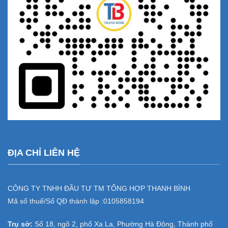
ĐỊA CHỈ LIÊN HỆ
CÔNG TY TNHH ĐẦU TƯ TM TỔNG HỢP THANH BÌNH
Mã số thuế/Số QĐ thành lập :
0105858194
Trụ sở:
Số 18, ngõ 2, phố Xa La, Phường Hà Đông, Thành phố