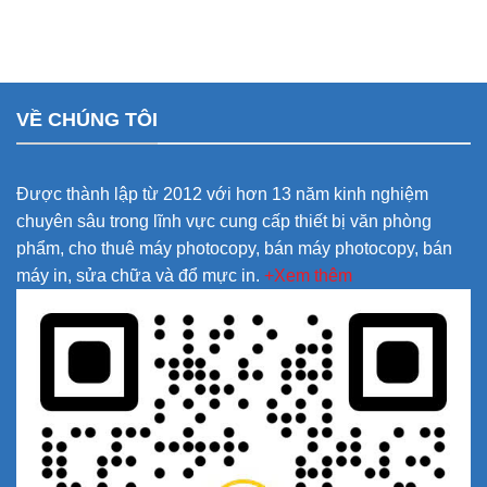
VỀ CHÚNG TÔI
Được thành lập từ 2012 với hơn 13 năm kinh nghiệm
chuyên sâu trong lĩnh vực cung cấp thiết bị văn phòng
phẩm, cho thuê máy photocopy, bán máy photocopy, bán
máy in, sửa chữa và đổ mực in.
+Xem thêm