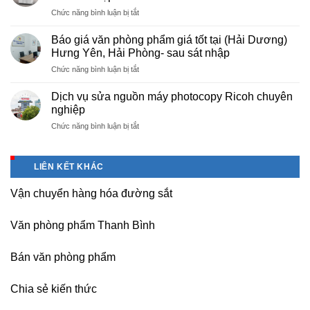
phòng
Báo
ở
Chức năng bình luận bị tắt
phẩm
giá
Cho
chuyên
photo
thuê
nghiệp
Báo giá văn phòng phẩm giá tốt tại (Hải Dương)
tài
máy
tại
Hưng Yên, Hải Phòng- sau sát nhập
liệu
photocopy
KCN
cho
ở
Chức năng bình luận bị tắt
tại
Tam
học
Báo
Hà
Dương
sinh,
giá
Nam,
Dịch vụ sửa nguồn máy photocopy Ricoh chuyên
–
sinh
văn
Ninh
nghiệp
Vĩnh
viên,
phòng
Bình
Phúc
văn
ở
Chức năng bình luận bị tắt
phẩm
sau
phòng,
Dịch
giá
sát
công
vụ
tốt
nhập
ty
sửa
tại
LIÊN KẾT KHÁC
nguồn
(Hải
máy
Dương)
Vận chuyển hàng hóa đường sắt
photocopy
Hưng
Ricoh
Yên,
chuyên
Hải
Văn phòng phẩm Thanh Bình
nghiệp
Phòng-
sau
Bán văn phòng phẩm
sát
nhập
Chia sẻ kiến thức