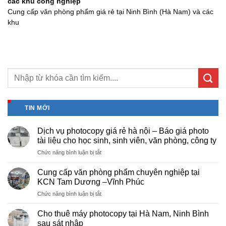
các khu công nghiệp
Cung cấp văn phòng phẩm giá rẻ tại Ninh Bình (Hà Nam) và các
khu
TIN MỚI
Dịch vụ photocopy giá rẻ hà nội – Báo giá photo
tài liệu cho học sinh, sinh viên, văn phòng, công ty
ở
Chức năng bình luận bị tắt
Dịch
vụ
Cung cấp văn phòng phẩm chuyên nghiệp tại
photocopy
KCN Tam Dương –Vĩnh Phúc
giá
ở
Chức năng bình luận bị tắt
rẻ
Cung
hà
cấp
nội
Cho thuê máy photocopy tại Hà Nam, Ninh Bình
văn
–
sau sát nhập