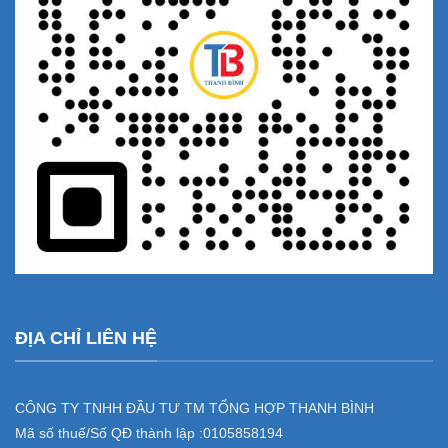
ĐỊA CHỈ LIÊN HỆ
CÔNG TY TNHH ĐẦU TƯ TM TỔNG HỢP THANH BÌNH
Mã số thuế/Số QĐ thành lập :
0105858194