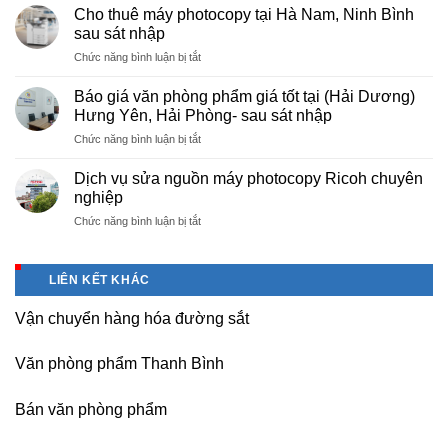
cấp
nội
Cho thuê máy photocopy tại Hà Nam, Ninh Bình
văn
–
sau sát nhập
phòng
Báo
ở
Chức năng bình luận bị tắt
phẩm
giá
Cho
chuyên
photo
thuê
nghiệp
Báo giá văn phòng phẩm giá tốt tại (Hải Dương)
tài
máy
tại
Hưng Yên, Hải Phòng- sau sát nhập
liệu
photocopy
KCN
cho
ở
Chức năng bình luận bị tắt
tại
Tam
học
Báo
Hà
Dương
sinh,
giá
Nam,
Dịch vụ sửa nguồn máy photocopy Ricoh chuyên
–
sinh
văn
Ninh
nghiệp
Vĩnh
viên,
phòng
Bình
Phúc
văn
ở
Chức năng bình luận bị tắt
phẩm
sau
phòng,
Dịch
giá
sát
công
vụ
tốt
nhập
ty
sửa
tại
LIÊN KẾT KHÁC
nguồn
(Hải
máy
Dương)
Vận chuyển hàng hóa đường sắt
photocopy
Hưng
Ricoh
Yên,
chuyên
Hải
Văn phòng phẩm Thanh Bình
nghiệp
Phòng-
sau
Bán văn phòng phẩm
sát
nhập