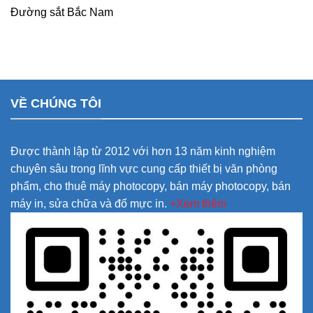
Đường sắt Bắc Nam
VỀ CHÚNG TÔI
Được thành lập từ 2012 với hơn 13 năm kinh nghiệm
chuyên sâu trong lĩnh vực cung cấp thiết bị văn phòng
phẩm, cho thuê máy photocopy, bán máy photocopy, bán
máy in, sửa chữa và đổ mực in.
+Xem thêm