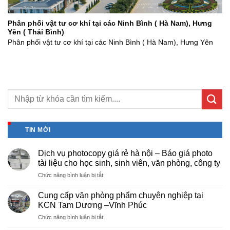
Phân phối vật tư cơ khí tại các Ninh Bình ( Hà Nam), Hưng
Yên ( Thái Bình)
Phân phối vật tư cơ khí tại các Ninh Bình ( Hà Nam), Hưng Yên
TIN MỚI
Dịch vụ photocopy giá rẻ hà nội – Báo giá photo
tài liệu cho học sinh, sinh viên, văn phòng, công ty
ở
Chức năng bình luận bị tắt
Dịch
vụ
Cung cấp văn phòng phẩm chuyên nghiệp tại
photocopy
KCN Tam Dương –Vĩnh Phúc
giá
ở
Chức năng bình luận bị tắt
rẻ
Cung
hà