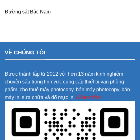
Đường sắt Bắc Nam
VỀ CHÚNG TÔI
Được thành lập từ 2012 với hơn 13 năm kinh nghiệm
chuyên sâu trong lĩnh vực cung cấp thiết bị văn phòng
phẩm, cho thuê máy photocopy, bán máy photocopy, bán
máy in, sửa chữa và đổ mực in.
+Xem thêm