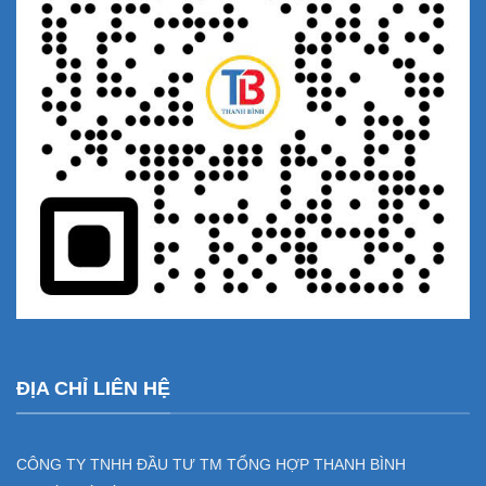
ĐỊA CHỈ LIÊN HỆ
CÔNG TY TNHH ĐẦU TƯ TM TỔNG HỢP THANH BÌNH