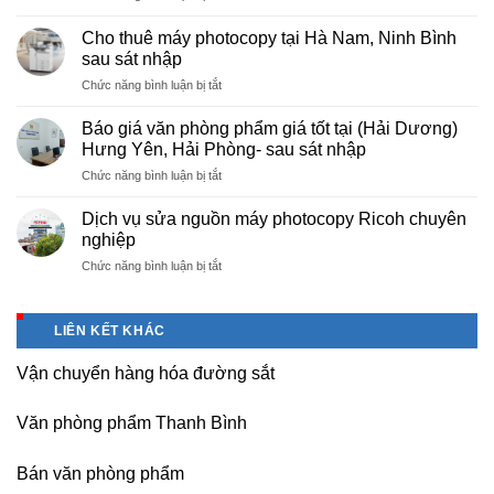
Cung
hà
cấp
nội
Cho thuê máy photocopy tại Hà Nam, Ninh Bình
văn
–
sau sát nhập
phòng
Báo
ở
Chức năng bình luận bị tắt
phẩm
giá
Cho
chuyên
photo
thuê
nghiệp
Báo giá văn phòng phẩm giá tốt tại (Hải Dương)
tài
máy
tại
Hưng Yên, Hải Phòng- sau sát nhập
liệu
photocopy
KCN
cho
ở
Chức năng bình luận bị tắt
tại
Tam
học
Báo
Hà
Dương
sinh,
giá
Nam,
Dịch vụ sửa nguồn máy photocopy Ricoh chuyên
–
sinh
văn
Ninh
nghiệp
Vĩnh
viên,
phòng
Bình
Phúc
văn
ở
Chức năng bình luận bị tắt
phẩm
sau
phòng,
Dịch
giá
sát
công
vụ
tốt
nhập
ty
sửa
tại
LIÊN KẾT KHÁC
nguồn
(Hải
máy
Dương)
Vận chuyển hàng hóa đường sắt
photocopy
Hưng
Ricoh
Yên,
chuyên
Hải
Văn phòng phẩm Thanh Bình
nghiệp
Phòng-
sau
Bán văn phòng phẩm
sát
nhập