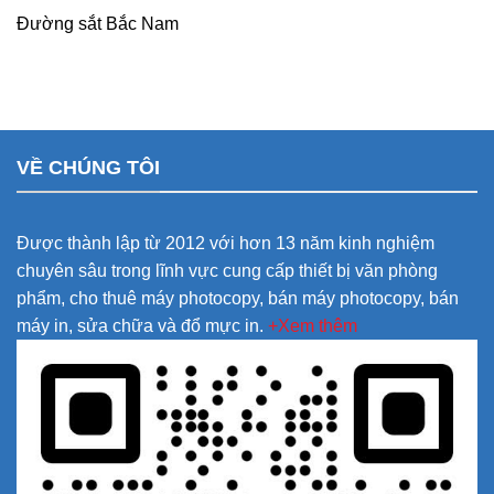
Đường sắt Bắc Nam
VỀ CHÚNG TÔI
Được thành lập từ 2012 với hơn 13 năm kinh nghiệm
chuyên sâu trong lĩnh vực cung cấp thiết bị văn phòng
phẩm, cho thuê máy photocopy, bán máy photocopy, bán
máy in, sửa chữa và đổ mực in.
+Xem thêm