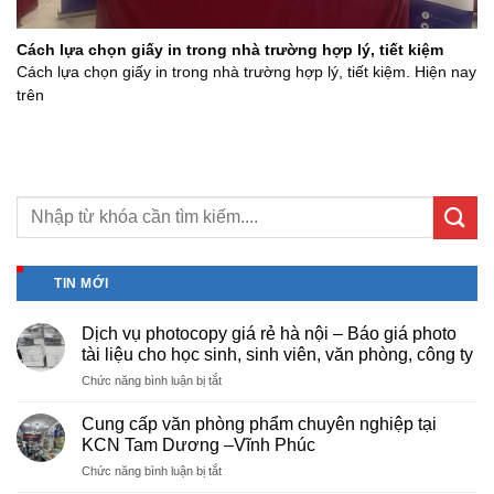
Cách lựa chọn giấy in trong nhà trường hợp lý, tiết kiệm
Cách lựa chọn giấy in trong nhà trường hợp lý, tiết kiệm. Hiện nay
trên
TIN MỚI
Dịch vụ photocopy giá rẻ hà nội – Báo giá photo
tài liệu cho học sinh, sinh viên, văn phòng, công ty
ở
Chức năng bình luận bị tắt
Dịch
vụ
Cung cấp văn phòng phẩm chuyên nghiệp tại
photocopy
KCN Tam Dương –Vĩnh Phúc
giá
ở
Chức năng bình luận bị tắt
rẻ
Cung
hà