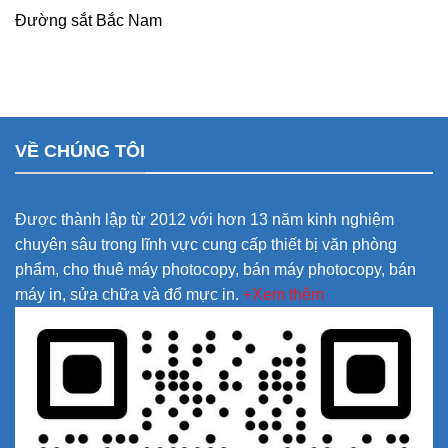
Đường sắt Bắc Nam
VỀ CHÚNG TÔI
Được thành lập từ 2012 với hơn 13 năm kinh nghiệm
chuyên sâu trong lĩnh vực cung cấp thiết bị văn phòng
phẩm, cho thuê máy photocopy, bán máy photocopy, bán
máy in, sửa chữa và đổ mực in.
+Xem thêm