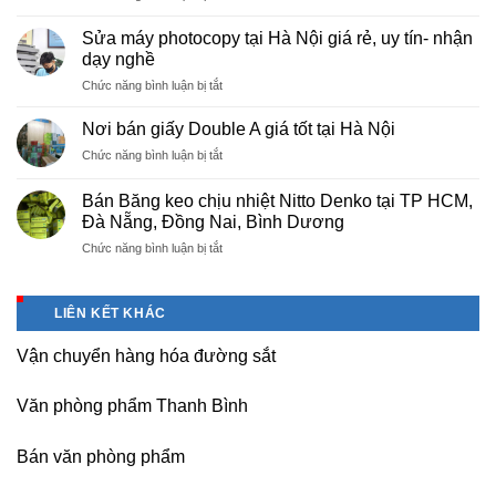
Cung
Trì
cấp
Phú
Sửa máy photocopy tại Hà Nội giá rẻ, uy tín- nhận
màng
Thọ
dạy nghề
bọc
ở
Chức năng bình luận bị tắt
PE
Sửa
cho
máy
nhà
Nơi bán giấy Double A giá tốt tại Hà Nội
photocopy
máy,
ở
Chức năng bình luận bị tắt
tại
khu
Nơi
Hà
công
bán
Nội
Bán Băng keo chịu nhiệt Nitto Denko tại TP HCM,
nghiệp
giấy
giá
Đà Nẵng, Đồng Nai, Bình Dương
Bắc
Double
rẻ,
thăng
ở
Chức năng bình luận bị tắt
A
uy
Long,
Bán
giá
tín-
Nội
Băng
tốt
nhận
Bài
keo
tại
dạy
LIÊN KẾT KHÁC
Hà
chịu
Hà
nghề
Nội
nhiệt
Nội
Vận chuyển hàng hóa đường sắt
Nitto
Denko
tại
Văn phòng phẩm Thanh Bình
TP
HCM,
Đà
Bán văn phòng phẩm
Nẵng,
Đồng