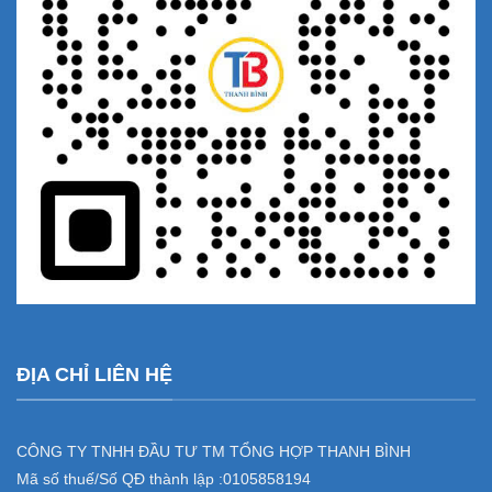
ĐỊA CHỈ LIÊN HỆ
CÔNG TY TNHH ĐẦU TƯ TM TỔNG HỢP THANH BÌNH
Mã số thuế/Số QĐ thành lập :
0105858194