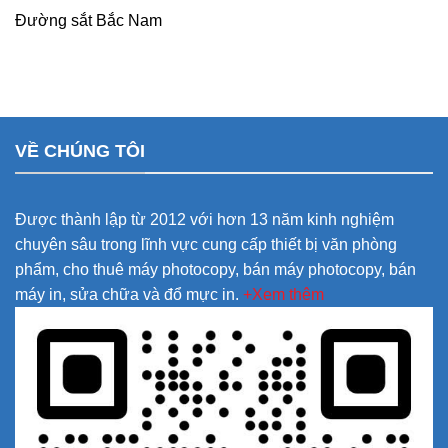
Đường sắt Bắc Nam
VỀ CHÚNG TÔI
Được thành lập từ 2012 với hơn 13 năm kinh nghiệm
chuyên sâu trong lĩnh vực cung cấp thiết bị văn phòng
phẩm, cho thuê máy photocopy, bán máy photocopy, bán
máy in, sửa chữa và đổ mực in.
+Xem thêm