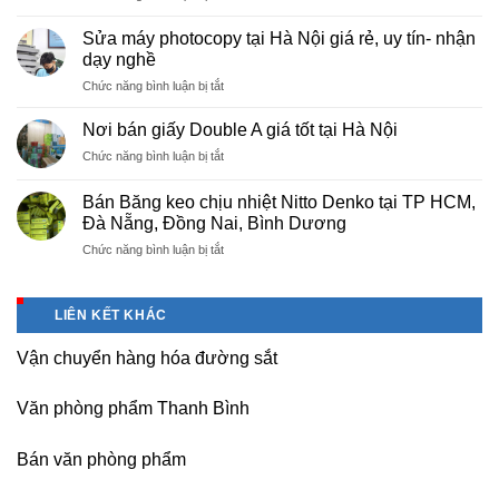
Cung
Trì
cấp
Phú
Sửa máy photocopy tại Hà Nội giá rẻ, uy tín- nhận
màng
Thọ
dạy nghề
bọc
ở
Chức năng bình luận bị tắt
PE
Sửa
cho
máy
nhà
Nơi bán giấy Double A giá tốt tại Hà Nội
photocopy
máy,
ở
Chức năng bình luận bị tắt
tại
khu
Nơi
Hà
công
bán
Nội
Bán Băng keo chịu nhiệt Nitto Denko tại TP HCM,
nghiệp
giấy
giá
Đà Nẵng, Đồng Nai, Bình Dương
Bắc
Double
rẻ,
thăng
ở
Chức năng bình luận bị tắt
A
uy
Long,
Bán
giá
tín-
Nội
Băng
tốt
nhận
Bài
keo
tại
dạy
LIÊN KẾT KHÁC
Hà
chịu
Hà
nghề
Nội
nhiệt
Nội
Vận chuyển hàng hóa đường sắt
Nitto
Denko
tại
Văn phòng phẩm Thanh Bình
TP
HCM,
Đà
Bán văn phòng phẩm
Nẵng,
Đồng