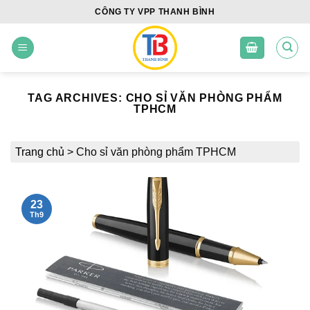
Skip
CÔNG TY VPP THANH BÌNH
to
content
TAG ARCHIVES:
CHO SỈ VĂN PHÒNG PHẨM
TPHCM
Trang chủ
>
Cho sỉ văn phòng phẩm TPHCM
23
Th9