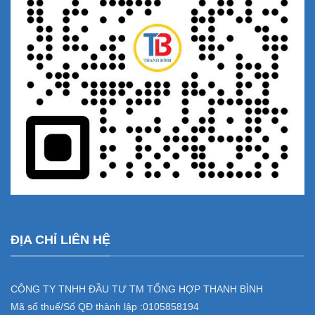
ĐỊA CHỈ LIÊN HỆ
CÔNG TY TNHH ĐẦU TƯ TM TỔNG HỢP THANH BÌNH
Mã số thuế/Số QĐ thành lập :
0105858194