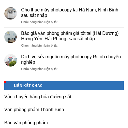
Cung
hà
cấp
nội
Cho thuê máy photocopy tại Hà Nam, Ninh Bình
văn
–
sau sát nhập
phòng
Báo
ở
Chức năng bình luận bị tắt
phẩm
giá
Cho
chuyên
photo
thuê
nghiệp
Báo giá văn phòng phẩm giá tốt tại (Hải Dương)
tài
máy
tại
Hưng Yên, Hải Phòng- sau sát nhập
liệu
photocopy
KCN
cho
ở
Chức năng bình luận bị tắt
tại
Tam
học
Báo
Hà
Dương
sinh,
giá
Nam,
Dịch vụ sửa nguồn máy photocopy Ricoh chuyên
–
sinh
văn
Ninh
nghiệp
Vĩnh
viên,
phòng
Bình
Phúc
văn
ở
Chức năng bình luận bị tắt
phẩm
sau
phòng,
Dịch
giá
sát
công
vụ
tốt
nhập
ty
sửa
tại
LIÊN KẾT KHÁC
nguồn
(Hải
máy
Dương)
Vận chuyển hàng hóa đường sắt
photocopy
Hưng
Ricoh
Yên,
chuyên
Hải
Văn phòng phẩm Thanh Bình
nghiệp
Phòng-
sau
Bán văn phòng phẩm
sát
nhập