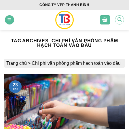
Skip
CÔNG TY VPP THANH BÌNH
to
content
TAG ARCHIVES:
CHI PHÍ VĂN PHÒNG PHẨM
HẠCH TOÁN VÀO ĐẦU
Trang chủ
>
Chi phí văn phòng phẩm hạch toán vào đầu
23
Th3