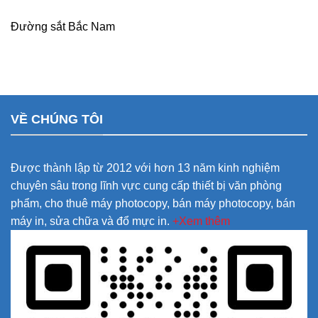
Đường sắt Bắc Nam
VỀ CHÚNG TÔI
Được thành lập từ 2012 với hơn 13 năm kinh nghiệm
chuyên sâu trong lĩnh vực cung cấp thiết bị văn phòng
phẩm, cho thuê máy photocopy, bán máy photocopy, bán
máy in, sửa chữa và đổ mực in.
+Xem thêm