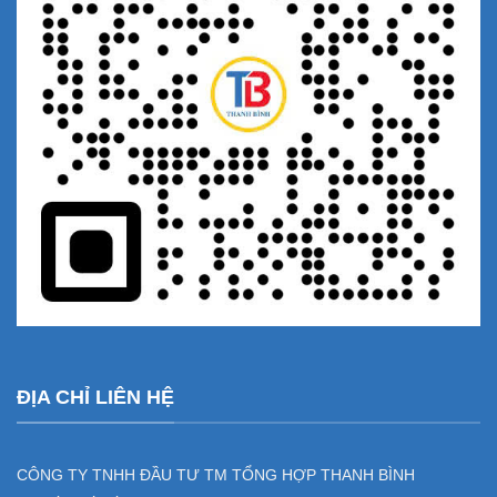
ĐỊA CHỈ LIÊN HỆ
CÔNG TY TNHH ĐẦU TƯ TM TỔNG HỢP THANH BÌNH