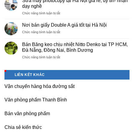
Sửa máy photocopy tại Hà Nội giá rẻ, uy tín- nhận
màng
Thọ
dạy nghề
bọc
ở
Chức năng bình luận bị tắt
PE
Sửa
cho
máy
nhà
Nơi bán giấy Double A giá tốt tại Hà Nội
photocopy
máy,
ở
Chức năng bình luận bị tắt
tại
khu
Nơi
Hà
công
bán
Nội
Bán Băng keo chịu nhiệt Nitto Denko tại TP HCM,
nghiệp
giấy
giá
Đà Nẵng, Đồng Nai, Bình Dương
Bắc
Double
rẻ,
thăng
ở
Chức năng bình luận bị tắt
A
uy
Long,
Bán
giá
tín-
Nội
Băng
tốt
nhận
Bài
keo
tại
dạy
LIÊN KẾT KHÁC
Hà
chịu
Hà
nghề
Nội
nhiệt
Nội
Vận chuyển hàng hóa đường sắt
Nitto
Denko
tại
Văn phòng phẩm Thanh Bình
TP
HCM,
Đà
Bán văn phòng phẩm
Nẵng,
Đồng
Chia sẻ kiến thức
Nai,
Bình