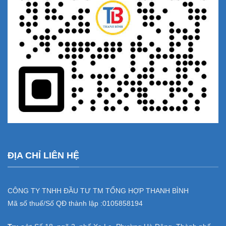
ĐỊA CHỈ LIÊN HỆ
CÔNG TY TNHH ĐẦU TƯ TM TỔNG HỢP THANH BÌNH
Mã số thuế/Số QĐ thành lập :
0105858194