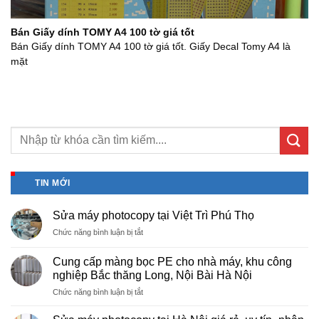
Bán Giấy dính TOMY A4 100 tờ giá tốt
Bán Giấy dính TOMY A4 100 tờ giá tốt. Giấy Decal Tomy A4 là
mặt
TIN MỚI
Sửa máy photocopy tại Việt Trì Phú Thọ
ở
Chức năng bình luận bị tắt
Sửa
máy
Cung cấp màng bọc PE cho nhà máy, khu công
photocopy
nghiệp Bắc thăng Long, Nội Bài Hà Nội
tại
ở
Chức năng bình luận bị tắt
Việt
Cung
Trì
cấp
Phú