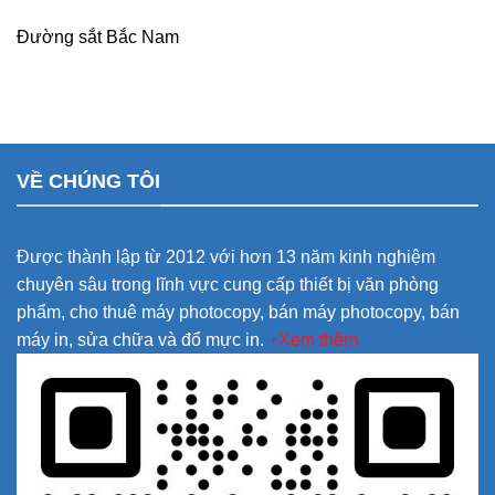
Đường sắt Bắc Nam
VỀ CHÚNG TÔI
Được thành lập từ 2012 với hơn 13 năm kinh nghiệm
chuyên sâu trong lĩnh vực cung cấp thiết bị văn phòng
phẩm, cho thuê máy photocopy, bán máy photocopy, bán
máy in, sửa chữa và đổ mực in.
+Xem thêm