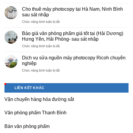
Cung
hà
cấp
nội
Cho thuê máy photocopy tại Hà Nam, Ninh Bình
văn
–
sau sát nhập
phòng
Báo
ở
Chức năng bình luận bị tắt
phẩm
giá
Cho
chuyên
photo
thuê
nghiệp
Báo giá văn phòng phẩm giá tốt tại (Hải Dương)
tài
máy
tại
Hưng Yên, Hải Phòng- sau sát nhập
liệu
photocopy
KCN
cho
ở
Chức năng bình luận bị tắt
tại
Tam
học
Báo
Hà
Dương
sinh,
giá
Nam,
Dịch vụ sửa nguồn máy photocopy Ricoh chuyên
–
sinh
văn
Ninh
nghiệp
Vĩnh
viên,
phòng
Bình
Phúc
văn
ở
Chức năng bình luận bị tắt
phẩm
sau
phòng,
Dịch
giá
sát
công
vụ
tốt
nhập
ty
sửa
tại
LIÊN KẾT KHÁC
nguồn
(Hải
máy
Dương)
Vận chuyển hàng hóa đường sắt
photocopy
Hưng
Ricoh
Yên,
chuyên
Hải
Văn phòng phẩm Thanh Bình
nghiệp
Phòng-
sau
Bán văn phòng phẩm
sát
nhập