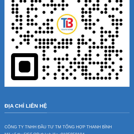
ĐỊA CHỈ LIÊN HỆ
CÔNG TY TNHH ĐẦU TƯ TM TỔNG HỢP THANH BÌNH