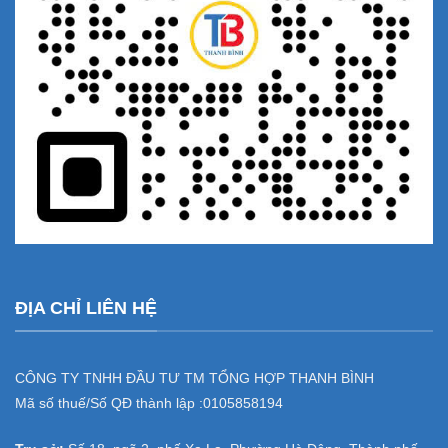
ĐỊA CHỈ LIÊN HỆ
CÔNG TY TNHH ĐẦU TƯ TM TỔNG HỢP THANH BÌNH
Mã số thuế/Số QĐ thành lập :
0105858194