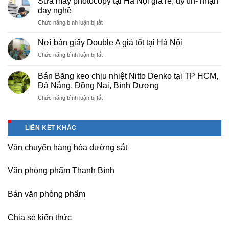
Sửa máy photocopy tại Hà Nội giá rẻ, uy tín- nhận
màng
Thọ
dạy nghề
bọc
ở
Chức năng bình luận bị tắt
PE
Sửa
cho
máy
nhà
Nơi bán giấy Double A giá tốt tại Hà Nội
photocopy
máy,
ở
Chức năng bình luận bị tắt
tại
khu
Nơi
Hà
công
bán
Nội
Bán Băng keo chịu nhiệt Nitto Denko tại TP HCM,
nghiệp
giấy
giá
Đà Nẵng, Đồng Nai, Bình Dương
Bắc
Double
rẻ,
thăng
ở
Chức năng bình luận bị tắt
A
uy
Long,
Bán
giá
tín-
Nội
Băng
tốt
nhận
Bài
keo
tại
dạy
LIÊN KẾT KHÁC
Hà
chịu
Hà
nghề
Nội
nhiệt
Nội
Vận chuyển hàng hóa đường sắt
Nitto
Denko
tại
Văn phòng phẩm Thanh Bình
TP
HCM,
Đà
Bán văn phòng phẩm
Nẵng,
Đồng
Chia sẻ kiến thức
Nai,
Bình