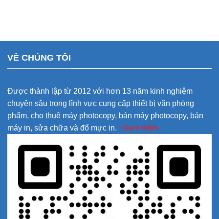
VỀ CHÚNG TÔI
Được thành lập từ 2012 với hơn 13 năm kinh nghiệm
chuyên sâu trong lĩnh vực cung cấp thiết bị văn phòng
phẩm, cho thuê máy photocopy, bán máy photocopy, bán
máy in, sửa chữa và đổ mực in.
+Xem thêm