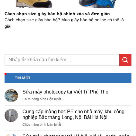
Cách chọn size giày bảo hộ chính xác và đơn giản
Cách chọn size giày bảo hộ? Mua giày bảo hộ online có thể là
giải
TIN MỚI
Sửa máy photocopy tại Việt Trì Phú Thọ
ở
Chức năng bình luận bị tắt
Sửa
máy
Cung cấp màng bọc PE cho nhà máy, khu công
photocopy
nghiệp Bắc thăng Long, Nội Bài Hà Nội
tại
ở
Chức năng bình luận bị tắt
Việt
Cung
Trì
cấp
Phú