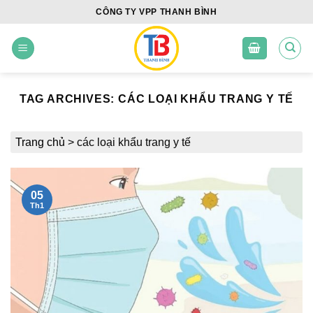
Skip
CÔNG TY VPP THANH BÌNH
to
content
TAG ARCHIVES:
CÁC LOẠI KHẨU TRANG Y TẾ
Trang chủ
>
các loại khẩu trang y tế
05
Th1