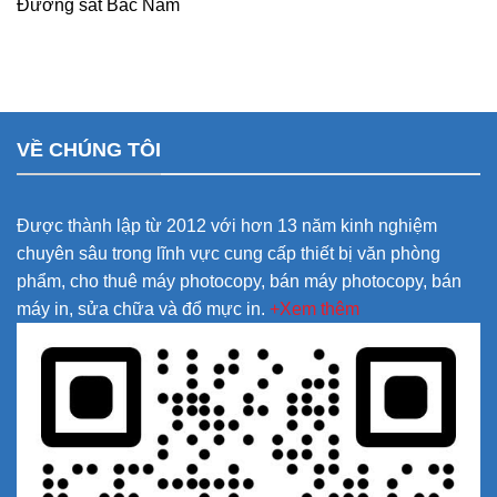
Đường sắt Bắc Nam
VỀ CHÚNG TÔI
Được thành lập từ 2012 với hơn 13 năm kinh nghiệm
chuyên sâu trong lĩnh vực cung cấp thiết bị văn phòng
phẩm, cho thuê máy photocopy, bán máy photocopy, bán
máy in, sửa chữa và đổ mực in.
+Xem thêm