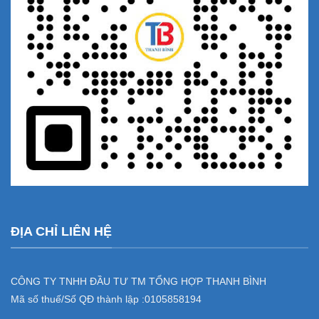
ĐỊA CHỈ LIÊN HỆ
CÔNG TY TNHH ĐẦU TƯ TM TỔNG HỢP THANH BÌNH
Mã số thuế/Số QĐ thành lập :
0105858194