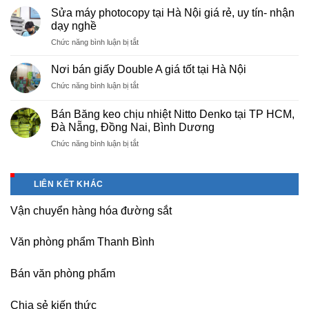
cấp
Phú
Sửa máy photocopy tại Hà Nội giá rẻ, uy tín- nhận
màng
Thọ
dạy nghề
bọc
ở
Chức năng bình luận bị tắt
PE
Sửa
cho
máy
nhà
Nơi bán giấy Double A giá tốt tại Hà Nội
photocopy
máy,
ở
Chức năng bình luận bị tắt
tại
khu
Nơi
Hà
công
bán
Nội
Bán Băng keo chịu nhiệt Nitto Denko tại TP HCM,
nghiệp
giấy
giá
Đà Nẵng, Đồng Nai, Bình Dương
Bắc
Double
rẻ,
thăng
ở
Chức năng bình luận bị tắt
A
uy
Long,
Bán
giá
tín-
Nội
Băng
tốt
nhận
Bài
keo
tại
dạy
LIÊN KẾT KHÁC
Hà
chịu
Hà
nghề
Nội
nhiệt
Nội
Vận chuyển hàng hóa đường sắt
Nitto
Denko
tại
Văn phòng phẩm Thanh Bình
TP
HCM,
Đà
Bán văn phòng phẩm
Nẵng,
Đồng
Chia sẻ kiến thức
Nai,