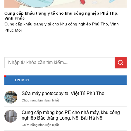
Cung cấp khẩu trang y tế cho khu công nghiệp Phú Thọ,
Vĩnh Phúc
Cung cấp khẩu trang y tế cho khu công nghiệp Phú Thọ, Vĩnh
Phúc Môi
TIN MỚI
Sửa máy photocopy tại Việt Trì Phú Thọ
ở
Chức năng bình luận bị tắt
Sửa
máy
Cung cấp màng bọc PE cho nhà máy, khu công
photocopy
nghiệp Bắc thăng Long, Nội Bài Hà Nội
tại
ở
Chức năng bình luận bị tắt
Việt
Cung
Trì