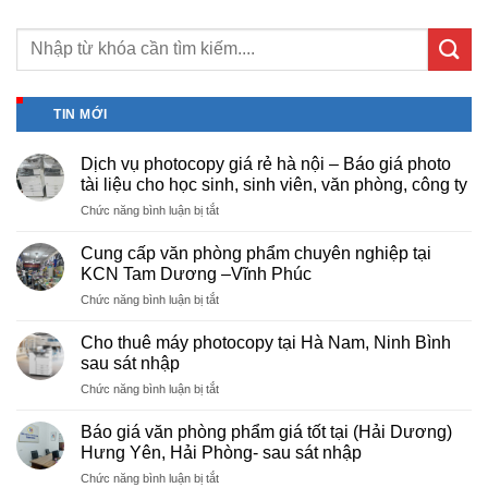
TIN MỚI
Dịch vụ photocopy giá rẻ hà nội – Báo giá photo
tài liệu cho học sinh, sinh viên, văn phòng, công ty
ở
Chức năng bình luận bị tắt
Dịch
vụ
Cung cấp văn phòng phẩm chuyên nghiệp tại
photocopy
KCN Tam Dương –Vĩnh Phúc
giá
ở
Chức năng bình luận bị tắt
rẻ
Cung
hà
cấp
nội
Cho thuê máy photocopy tại Hà Nam, Ninh Bình
văn
–
sau sát nhập
phòng
Báo
ở
Chức năng bình luận bị tắt
phẩm
giá
Cho
chuyên
photo
thuê
nghiệp
Báo giá văn phòng phẩm giá tốt tại (Hải Dương)
tài
máy
tại
Hưng Yên, Hải Phòng- sau sát nhập
liệu
photocopy
KCN
cho
ở
Chức năng bình luận bị tắt
tại
Tam
học