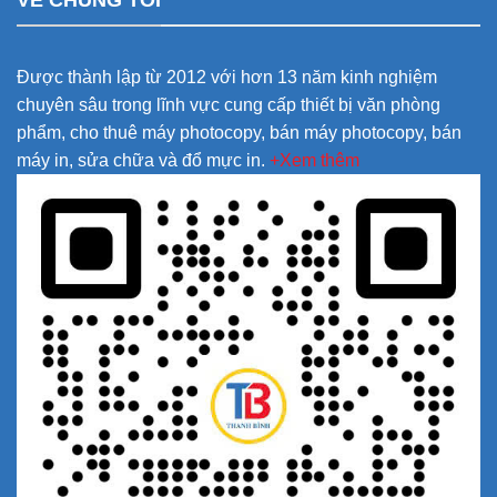
VỀ CHÚNG TÔI
Được thành lập từ 2012 với hơn 13 năm kinh nghiệm
chuyên sâu trong lĩnh vực cung cấp thiết bị văn phòng
phẩm, cho thuê máy photocopy, bán máy photocopy, bán
máy in, sửa chữa và đổ mực in.
+Xem thêm