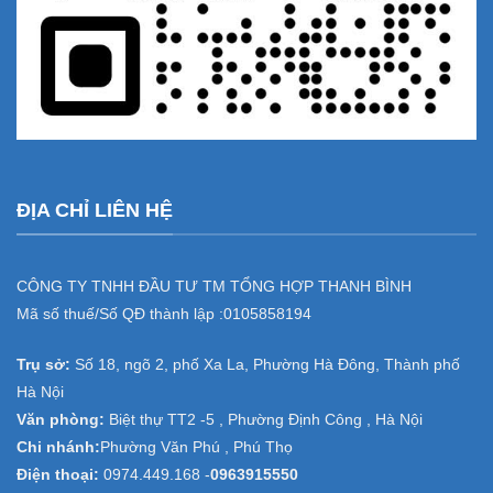
ĐỊA CHỈ LIÊN HỆ
CÔNG TY TNHH ĐẦU TƯ TM TỔNG HỢP THANH BÌNH
Mã số thuế/Số QĐ thành lập :
0105858194
Trụ sở:
Số 18, ngõ 2, phố Xa La, Phường Hà Đông, Thành phố
Hà Nội
Văn phòng:
Biệt thự TT2 -5 , Phường Định Công , Hà Nội
Chi nhánh:
Phường Văn Phú , Phú Thọ
Điện thoại:
0974.449.168
-
0963915550