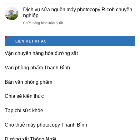
Báo
Hà
Dương
sinh,
giá
Nam,
Dịch vụ sửa nguồn máy photocopy Ricoh chuyên
–
sinh
văn
Ninh
nghiệp
Vĩnh
viên,
phòng
Bình
Phúc
văn
ở
Chức năng bình luận bị tắt
phẩm
sau
phòng,
Dịch
giá
sát
công
vụ
tốt
nhập
ty
sửa
tại
LIÊN KẾT KHÁC
nguồn
(Hải
máy
Dương)
Vận chuyển hàng hóa đường sắt
photocopy
Hưng
Ricoh
Yên,
chuyên
Hải
Văn phòng phẩm Thanh Bình
nghiệp
Phòng-
sau
Bán văn phòng phẩm
sát
nhập
Chia sẻ kiến thức
Tạp chí sức khỏe
Cho thuê máy photocopy Thanh Bình
Đường sắt Thống Nhất