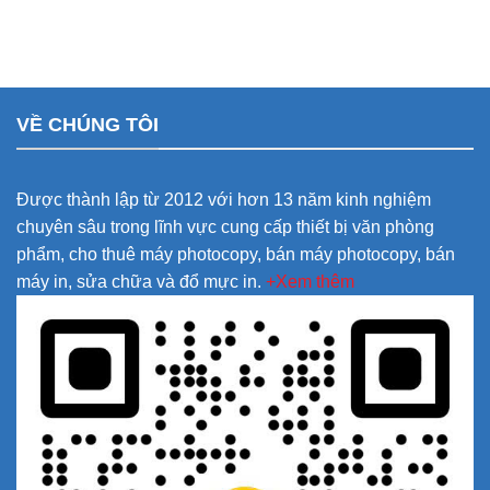
VỀ CHÚNG TÔI
Được thành lập từ 2012 với hơn 13 năm kinh nghiệm
chuyên sâu trong lĩnh vực cung cấp thiết bị văn phòng
phẩm, cho thuê máy photocopy, bán máy photocopy, bán
máy in, sửa chữa và đổ mực in.
+Xem thêm