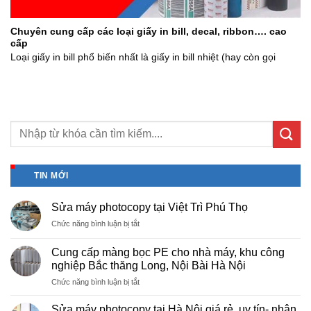
Chuyên cung cấp các loại giấy in bill, decal, ribbon…. cao
cấp
Loại giấy in bill phổ biến nhất là giấy in bill nhiệt (hay còn gọi
TIN MỚI
Sửa máy photocopy tại Việt Trì Phú Thọ
ở
Chức năng bình luận bị tắt
Sửa
máy
Cung cấp màng bọc PE cho nhà máy, khu công
photocopy
nghiệp Bắc thăng Long, Nội Bài Hà Nội
tại
ở
Chức năng bình luận bị tắt
Việt
Cung
Trì
cấp
Phú
Sửa máy photocopy tại Hà Nội giá rẻ, uy tín- nhận