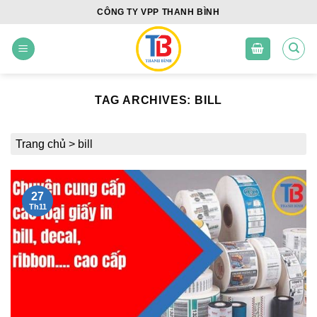
Skip
CÔNG TY VPP THANH BÌNH
to
content
TAG ARCHIVES:
BILL
Trang chủ
>
bill
27
Th11