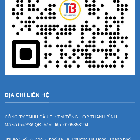
ĐỊA CHỈ LIÊN HỆ
CÔNG TY TNHH ĐẦU TƯ TM TỔNG HỢP THANH BÌNH
Mã số thuế/Số QĐ thành lập :
0105858194
Trụ sở:
Số 18, ngõ 2, phố Xa La, Phường Hà Đông, Thành phố