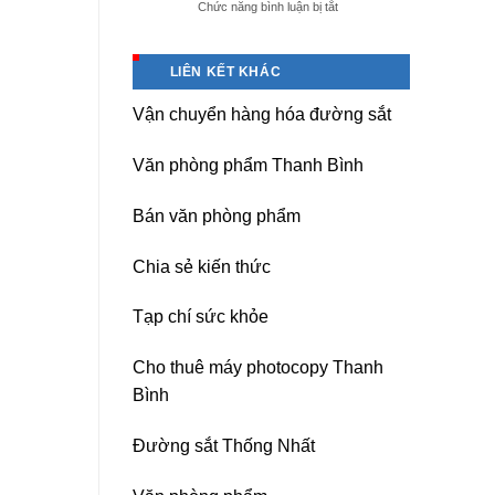
ở
Chức năng bình luận bị tắt
giá
Dịch
tốt
vụ
tại
sửa
(Hải
LIÊN KẾT KHÁC
nguồn
Dương)
máy
Hưng
Vận chuyển hàng hóa đường sắt
photocopy
Yên,
Ricoh
Hải
chuyên
Phòng-
Văn phòng phẩm Thanh Bình
nghiệp
sau
sát
Bán văn phòng phẩm
nhập
Chia sẻ kiến thức
Tạp chí sức khỏe
Cho thuê máy photocopy Thanh
Bình
Đường sắt Thống Nhất