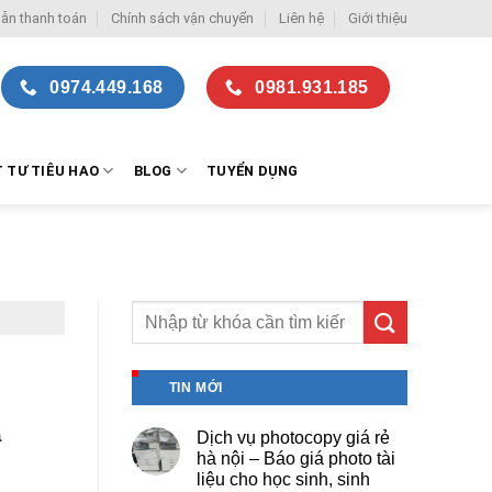
ẫn thanh toán
Chính sách vận chuyển
Liên hệ
Giới thiệu
0974.449.168
0981.931.185
T TƯ TIÊU HAO
BLOG
TUYỂN DỤNG
TIN MỚI
à
Dịch vụ photocopy giá rẻ
hà nội – Báo giá photo tài
liệu cho học sinh, sinh