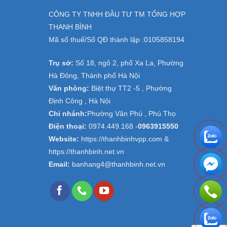
CÔNG TY TNHH ĐẦU TƯ TM TỔNG HỢP
THANH BÌNH
Mã số thuế/Số QĐ thành lập :
0105858194
Trụ sở:
Số 18, ngõ 2, phố Xa La, Phường
Hà Đông, Thành phố Hà Nội
Văn phòng:
Biệt thự TT2 -5 , Phường
Định Công , Hà Nội
Chi nhánh:
Phường Văn Phú , Phú Thọ
Điện thoại:
0974.449.168
-
0963915550
Website:
https://thanhbinhvpp.com &
https://thanhbinh.net.vn
Email:
banhang4@thanhbinh.net.vn