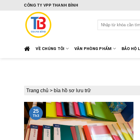
Skip
CÔNG TY VPP THANH BÌNH
to
content
Tìm
kiếm:
VỀ CHÚNG TÔI
VĂN PHÒNG PHẨM
BẢO HỘ 
Trang chủ
>
bìa hồ sơ lưu trữ
25
Th3