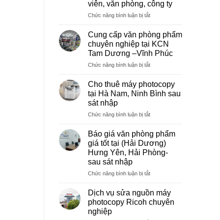
viên, văn phòng, công ty
ở
Chức năng bình luận bị tắt
Dịch
vụ
Cung cấp văn phòng phẩm
photocopy
chuyên nghiệp tại KCN
giá
Tam Dương –Vĩnh Phúc
rẻ
ở
Chức năng bình luận bị tắt
hà
Cung
nội
cấp
–
Cho thuê máy photocopy
văn
Báo
tại Hà Nam, Ninh Bình sau
phòng
giá
sát nhập
phẩm
photo
ở
Chức năng bình luận bị tắt
chuyên
tài
Cho
nghiệp
liệu
thuê
tại
cho
Báo giá văn phòng phẩm
máy
KCN
học
giá tốt tại (Hải Dương)
photocopy
Tam
sinh,
Hưng Yên, Hải Phòng-
tại
Dương
sinh
sau sát nhập
Hà
–
viên,
Nam,
Vĩnh
ở
Chức năng bình luận bị tắt
văn
Ninh
Phúc
Báo
phòng,
Bình
giá
công
Dịch vụ sửa nguồn máy
sau
văn
ty
photocopy Ricoh chuyên
sát
phòng
nghiệp
nhập
phẩm