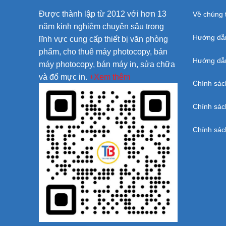
Được thành lập từ 2012 với hơn 13
Về chúng t
năm kinh nghiệm chuyên sâu trong
Hướng dẫ
lĩnh vực cung cấp thiết bị văn phòng
phẩm, cho thuê máy photocopy, bán
Hướng dẫn
máy photocopy, bán máy in, sửa chữa
và đổ mực in.
+Xem thêm
Chính sác
Chính sác
Chính sác