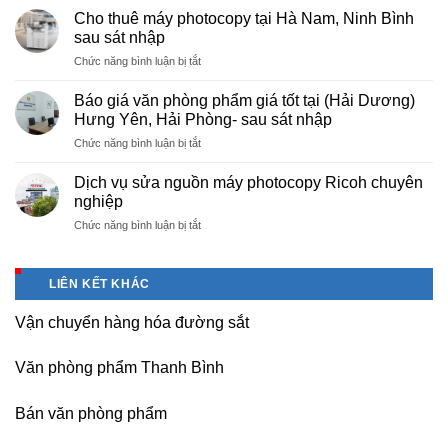
cấp
nội
Cho thuê máy photocopy tại Hà Nam, Ninh Bình
văn
–
sau sát nhập
phòng
Báo
ở
Chức năng bình luận bị tắt
phẩm
giá
Cho
chuyên
photo
thuê
nghiệp
Báo giá văn phòng phẩm giá tốt tại (Hải Dương)
tài
máy
tại
Hưng Yên, Hải Phòng- sau sát nhập
liệu
photocopy
KCN
cho
ở
Chức năng bình luận bị tắt
tại
Tam
học
Báo
Hà
Dương
sinh,
giá
Nam,
Dịch vụ sửa nguồn máy photocopy Ricoh chuyên
–
sinh
văn
Ninh
nghiệp
Vĩnh
viên,
phòng
Bình
Phúc
văn
ở
Chức năng bình luận bị tắt
phẩm
sau
phòng,
Dịch
giá
sát
công
vụ
tốt
nhập
ty
sửa
tại
LIÊN KẾT KHÁC
nguồn
(Hải
máy
Dương)
Vận chuyển hàng hóa đường sắt
photocopy
Hưng
Ricoh
Yên,
chuyên
Hải
Văn phòng phẩm Thanh Bình
nghiệp
Phòng-
sau
Bán văn phòng phẩm
sát
nhập