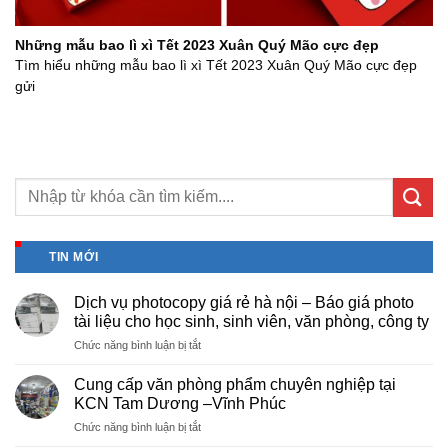
Những mẫu bao lì xì Tết 2023 Xuân Quý Mão cực đẹp
Tìm hiểu những mẫu bao lì xì Tết 2023 Xuân Quý Mão cực đẹp
gửi
TIN MỚI
Dịch vụ photocopy giá rẻ hà nội – Báo giá photo
tài liệu cho học sinh, sinh viên, văn phòng, công ty
ở
Chức năng bình luận bị tắt
Dịch
vụ
Cung cấp văn phòng phẩm chuyên nghiệp tại
photocopy
KCN Tam Dương –Vĩnh Phúc
giá
ở
Chức năng bình luận bị tắt
rẻ
Cung
hà