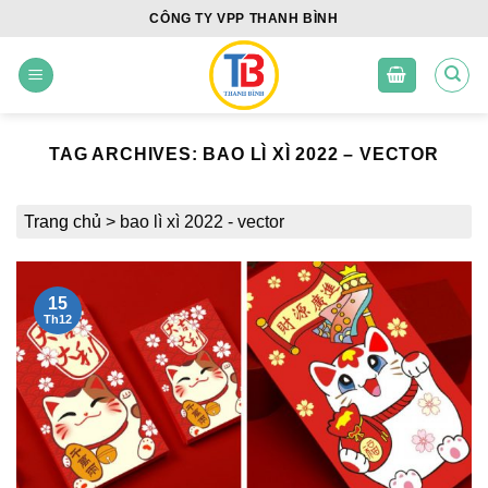
Skip
CÔNG TY VPP THANH BÌNH
to
content
TAG ARCHIVES:
BAO LÌ XÌ 2022 – VECTOR
Trang chủ
>
bao lì xì 2022 - vector
15
Th12