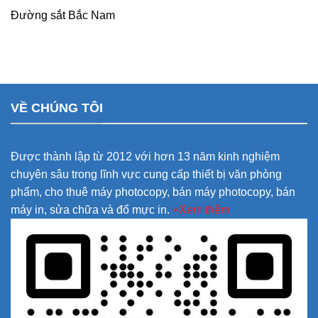
Đường sắt Bắc Nam
VỀ CHÚNG TÔI
Được thành lập từ 2012 với hơn 13 năm kinh nghiệm
chuyên sâu trong lĩnh vực cung cấp thiết bị văn phòng
phẩm, cho thuê máy photocopy, bán máy photocopy, bán
máy in, sửa chữa và đổ mực in.
+Xem thêm