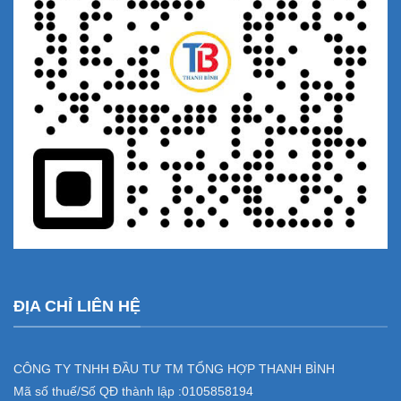
ĐỊA CHỈ LIÊN HỆ
CÔNG TY TNHH ĐẦU TƯ TM TỔNG HỢP THANH BÌNH
Mã số thuế/Số QĐ thành lập :
0105858194