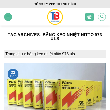
Skip
CÔNG TY VPP THANH BÌNH
to
content
TAG ARCHIVES:
BĂNG KEO NHIỆT NITTO 973
ULS
Trang chủ
>
băng keo nhiệt nitto 973 uls
23
Th10