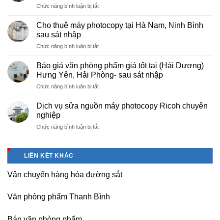
ở
Chức năng bình luận bị tắt
rẻ
Cung
hà
cấp
nội
Cho thuê máy photocopy tại Hà Nam, Ninh Bình
văn
–
sau sát nhập
phòng
Báo
ở
Chức năng bình luận bị tắt
phẩm
giá
Cho
chuyên
photo
thuê
nghiệp
Báo giá văn phòng phẩm giá tốt tại (Hải Dương)
tài
máy
tại
Hưng Yên, Hải Phòng- sau sát nhập
liệu
photocopy
KCN
cho
ở
Chức năng bình luận bị tắt
tại
Tam
học
Báo
Hà
Dương
sinh,
giá
Nam,
Dịch vụ sửa nguồn máy photocopy Ricoh chuyên
–
sinh
văn
Ninh
nghiệp
Vĩnh
viên,
phòng
Bình
Phúc
văn
ở
Chức năng bình luận bị tắt
phẩm
sau
phòng,
Dịch
giá
sát
công
vụ
tốt
nhập
ty
sửa
tại
LIÊN KẾT KHÁC
nguồn
(Hải
máy
Dương)
Vận chuyển hàng hóa đường sắt
photocopy
Hưng
Ricoh
Yên,
chuyên
Hải
Văn phòng phẩm Thanh Bình
nghiệp
Phòng-
sau
Bán văn phòng phẩm
sát