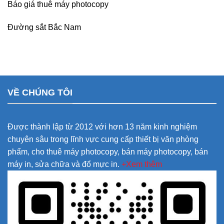
Báo giá thuê máy photocopy
Đường sắt Bắc Nam
VỀ CHÚNG TÔI
Được thành lập từ 2012 với hơn 13 năm kinh nghiệm
chuyên sâu trong lĩnh vực cung cấp thiết bị văn phòng
phẩm, cho thuê máy photocopy, bán máy photocopy, bán
máy in, sửa chữa và đổ mực in.
+Xem thêm