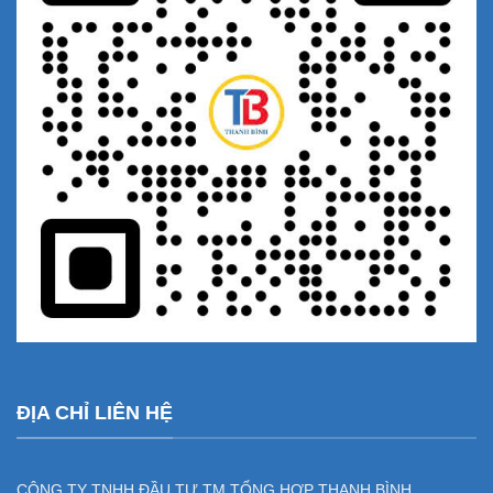
ĐỊA CHỈ LIÊN HỆ
CÔNG TY TNHH ĐẦU TƯ TM TỔNG HỢP THANH BÌNH