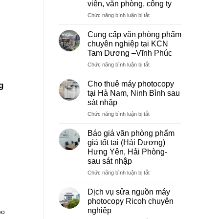
viên, văn phòng, công ty
ở
Chức năng bình luận bị tắt
Dịch
vụ
Cung cấp văn phòng phẩm
photocopy
chuyên nghiệp tại KCN
giá
Tam Dương –Vĩnh Phúc
rẻ
ở
Chức năng bình luận bị tắt
hà
Cung
nội
cấp
–
Cho thuê máy photocopy
g
văn
Báo
tại Hà Nam, Ninh Bình sau
phòng
giá
sát nhập
phẩm
photo
ở
Chức năng bình luận bị tắt
chuyên
tài
Cho
nghiệp
liệu
thuê
tại
cho
Báo giá văn phòng phẩm
máy
KCN
học
giá tốt tại (Hải Dương)
photocopy
Tam
sinh,
Hưng Yên, Hải Phòng-
tại
Dương
sinh
sau sát nhập
Hà
–
viên,
Nam,
Vĩnh
ở
Chức năng bình luận bị tắt
văn
Ninh
Phúc
Báo
phòng,
Bình
giá
công
Dịch vụ sửa nguồn máy
sau
văn
ty
photocopy Ricoh chuyên
sát
phòng
nghiệp
eo
nhập
phẩm