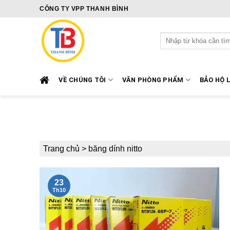
Skip
CÔNG TY VPP THANH BÌNH
to
content
Tìm
kiếm:
VỀ CHÚNG TÔI
VĂN PHÒNG PHẨM
BẢO HỘ 
Trang chủ
>
băng dính nitto
23
Th10