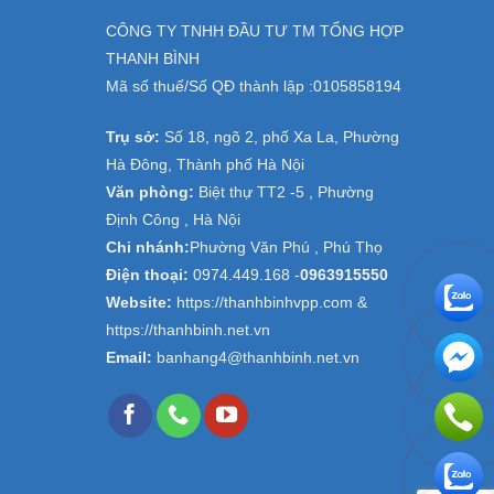
CÔNG TY TNHH ĐẦU TƯ TM TỔNG HỢP
THANH BÌNH
Mã số thuế/Số QĐ thành lập :
0105858194
Trụ sở:
Số 18, ngõ 2, phố Xa La, Phường
Hà Đông, Thành phố Hà Nội
Văn phòng:
Biệt thự TT2 -5 , Phường
Định Công , Hà Nội
Chi nhánh:
Phường Văn Phú , Phú Thọ
Điện thoại:
0974.449.168
-
0963915550
Website:
https://thanhbinhvpp.com &
https://thanhbinh.net.vn
Email:
banhang4@thanhbinh.net.vn