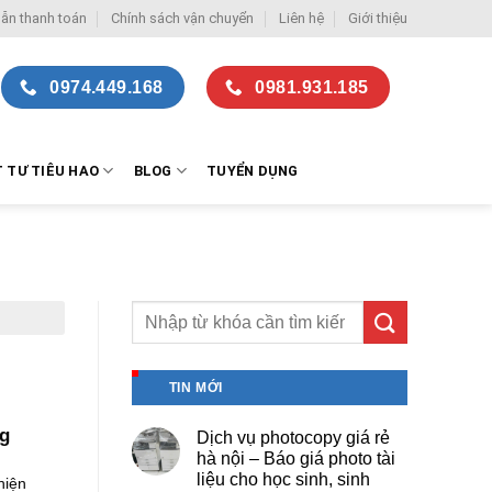
ẫn thanh toán
Chính sách vận chuyển
Liên hệ
Giới thiệu
0974.449.168
0981.931.185
T TƯ TIÊU HAO
BLOG
TUYỂN DỤNG
TIN MỚI
ng
Dịch vụ photocopy giá rẻ
hà nội – Báo giá photo tài
liệu cho học sinh, sinh
hiện