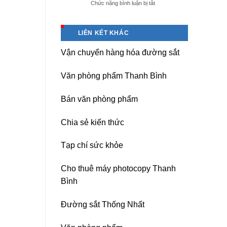
ở
Chức năng bình luận bị tắt
giá
Dịch
tốt
vụ
tại
sửa
(Hải
LIÊN KẾT KHÁC
nguồn
Dương)
máy
Hưng
Vận chuyển hàng hóa đường sắt
photocopy
Yên,
Ricoh
Hải
chuyên
Phòng-
Văn phòng phẩm Thanh Bình
nghiệp
sau
sát
Bán văn phòng phẩm
nhập
Chia sẻ kiến thức
Tạp chí sức khỏe
Cho thuê máy photocopy Thanh
Bình
Đường sắt Thống Nhất