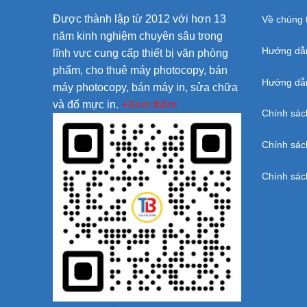
Được thành lập từ 2012 với hơn 13
Về chúng t
năm kinh nghiệm chuyên sâu trong
Hướng dẫ
lĩnh vực cung cấp thiết bị văn phòng
phẩm, cho thuê máy photocopy, bán
Hướng dẫn
máy photocopy, bán máy in, sửa chữa
và đổ mực in.
+Xem thêm
Chính sác
Chính sác
Chính sác