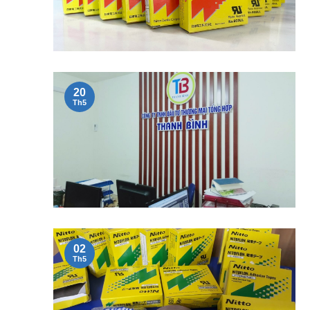
20
Th5
02
Th5