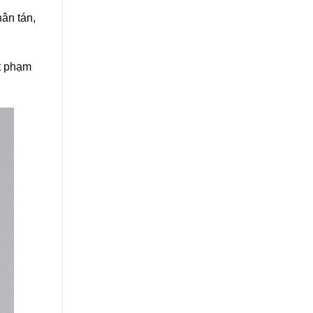
hân tán,
ột phạm