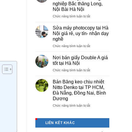
tại
nghiệp Bắc thăng Long,
Việt
Nội Bài Hà Nội
Trì
Phú
ở
Chức năng bình luận bị tắt
Thọ
Cung
cấp
Sửa máy photocopy tại Hà
màng
Nội giá rẻ, uy tín- nhận dạy
bọc
nghề
PE
ở
Chức năng bình luận bị tắt
cho
Sửa
nhà
máy
máy,
Nơi bán giấy Double A giá
photocopy
khu
tốt tại Hà Nội
tại
công
ở
Chức năng bình luận bị tắt
Hà
nghiệp
Nơi
Nội
Bắc
bán
giá
Bán Băng keo chịu nhiệt
thăng
giấy
rẻ,
Long,
Nitto Denko tại TP HCM,
Double
uy
Nội
Đà Nẵng, Đồng Nai, Bình
A
tín-
Bài
Dương
giá
nhận
Hà
tốt
ở
Chức năng bình luận bị tắt
dạy
Nội
tại
Bán
nghề
Hà
Băng
Nội
keo
LIÊN KẾT KHÁC
chịu
nhiệt