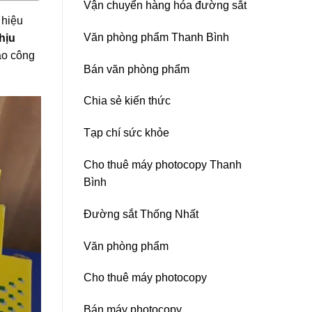
Vận chuyển hàng hóa đường sắt
Nitto
 hiệu
Denko
tại
Văn phòng phẩm Thanh Bình
hịu
TP
ao công
HCM,
Đà
Bán văn phòng phẩm
Nẵng,
Đồng
Chia sẻ kiến thức
Nai,
Bình
Dương
Tạp chí sức khỏe
Cho thuê máy photocopy Thanh
Bình
Đường sắt Thống Nhất
Văn phòng phẩm
Cho thuê máy photocopy
Bán máy photocopy