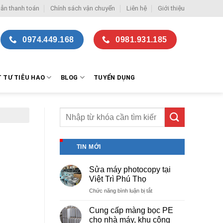
ẫn thanh toán
Chính sách vận chuyển
Liên hệ
Giới thiệu
0974.449.168
0981.931.185
T TƯ TIÊU HAO
BLOG
TUYỂN DỤNG
TIN MỚI
Sửa máy photocopy tại
Việt Trì Phú Thọ
ở
Chức năng bình luận bị tắt
Sửa
máy
Cung cấp màng bọc PE
photocopy
cho nhà máy, khu công