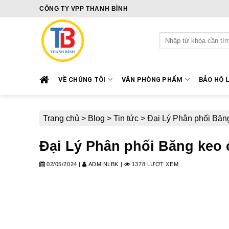
Skip
CÔNG TY VPP THANH BÌNH
to
content
Tìm
kiếm:
VỀ CHÚNG TÔI
VĂN PHÒNG PHẨM
BẢO HỘ 
Trang chủ
>
Blog
>
Tin tức
>
Đại Lý Phân phối Băng
Đại Lý Phân phối Băng keo c
02/05/2024
|
ADMINLBK
|
1378 LƯỢT XEM