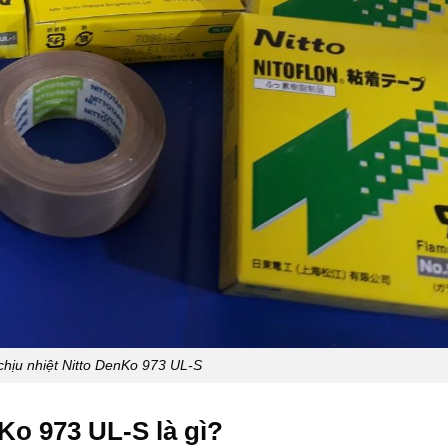
chịu nhiệt Nitto DenKo 973 UL-S
Ko 973 UL-S là gì?