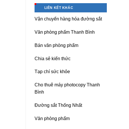
Hà
Băng
Nội
keo
LIÊN KẾT KHÁC
chịu
nhiệt
Vận chuyển hàng hóa đường sắt
Nitto
Denko
tại
Văn phòng phẩm Thanh Bình
TP
HCM,
Đà
Bán văn phòng phẩm
Nẵng,
Đồng
Chia sẻ kiến thức
Nai,
Bình
Dương
Tạp chí sức khỏe
Cho thuê máy photocopy Thanh
Bình
Đường sắt Thống Nhất
Văn phòng phẩm