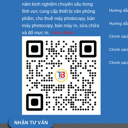
năm kinh nghiệm chuyên sâu trong
Hướng dẫ
lĩnh vực cung cấp thiết bị văn phòng
phẩm, cho thuê máy photocopy, bán
Hướng dẫn
máy photocopy, bán máy in, sửa chữa
và đổ mực in.
+Xem thêm
Chính sác
Chính sác
Chính sác
NHẬN TƯ VẤN