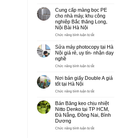
Sửa
máy
Cung cấp màng bọc PE
photocopy
cho nhà máy, khu công
tại
nghiệp Bắc thăng Long,
Việt
Nội Bài Hà Nội
Trì
Phú
ở
Chức năng bình luận bị tắt
Thọ
Cung
cấp
Sửa máy photocopy tại Hà
màng
Nội giá rẻ, uy tín- nhận dạy
bọc
nghề
PE
ở
Chức năng bình luận bị tắt
cho
Sửa
nhà
máy
máy,
Nơi bán giấy Double A giá
photocopy
khu
tốt tại Hà Nội
tại
công
ở
Chức năng bình luận bị tắt
Hà
nghiệp
Nơi
Nội
Bắc
bán
giá
Bán Băng keo chịu nhiệt
thăng
giấy
rẻ,
Long,
Nitto Denko tại TP HCM,
Double
uy
Nội
Đà Nẵng, Đồng Nai, Bình
A
tín-
Bài
Dương
giá
nhận
Hà
tốt
ở
Chức năng bình luận bị tắt
dạy
Nội
tại
Bán
nghề