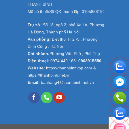
THANH BÌNH
Mã số thuế/Số QĐ thành lập :
0105858194
Trụ sở:
Số 18, ngõ 2, phố Xa La, Phường
Hà Đông, Thành phố Hà Nội
Văn phòng:
Biệt thự TT2 -5 , Phường
Định Công , Hà Nội
Chi nhánh:
Phường Văn Phú , Phú Thọ
Điện thoại:
0974.449.168
-
0963915550
Website:
https://thanhbinhvpp.com &
https://thanhbinh.net.vn
Email:
banhang4@thanhbinh.net.vn