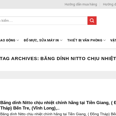
Hướng dẫn mua hàng
Hướng d
LAO ĐỘNG
ĐỔ MỰC, SỬA MÁY IN
THIẾT BỊ VĂN PHÒNG
VẬ
TAG ARCHIVES:
BĂNG DÍNH NITTO CHỊU NHIỆ
Băng dính Nitto chịu nhiệt chính hãng tại Tiền Giang, (
Tháp) Bến Tre, (Vĩnh Long),..
Băng dính Nitto chịu nhiệt chính hãng tại Tiền Giang, ( Đồng Tháp) Bế