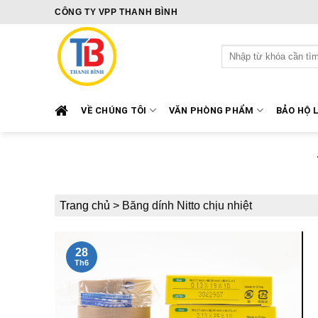
Skip
CÔNG TY VPP THANH BÌNH
to
content
Tìm
kiếm:
VỀ CHÚNG TÔI
VĂN PHÒNG PHẨM
BẢO HỘ 
Trang chủ
>
Băng dính Nitto chịu nhiệt
28
Th6