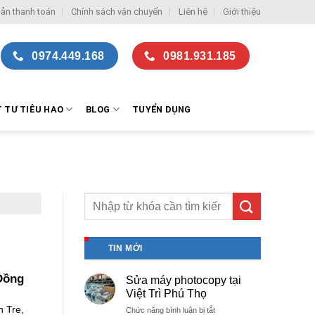
ẫn thanh toán
Chính sách vận chuyển
Liên hệ
Giới thiệu
0974.449.168
0981.931.185
T TƯ TIÊU HAO
BLOG
TUYỂN DỤNG
T
TIN MỚI
 Đồng
Sửa máy photocopy tại
Việt Trì Phú Thọ
n Tre,
ở
Chức năng bình luận bị tắt