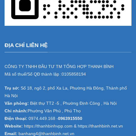
ĐỊA CHỈ LIÊN HỆ
CÔNG TY TNHH ĐẦU TƯ TM TỔNG HỢP THANH BÌNH
Mã số thuế/Số QĐ thành lập :
0105858194
Trụ sở:
Số 18, ngõ 2, phố Xa La, Phường Hà Đông, Thành phố
Hà Nội
Văn phòng:
Biệt thự TT2 -5 , Phường Định Công , Hà Nội
Chi nhánh:
Phường Văn Phú , Phú Thọ
Điện thoại:
0974.449.168
-
0963915550
Website:
https://thanhbinhvpp.com & https://thanhbinh.net.vn
Email:
banhang4@thanhbinh.net.vn