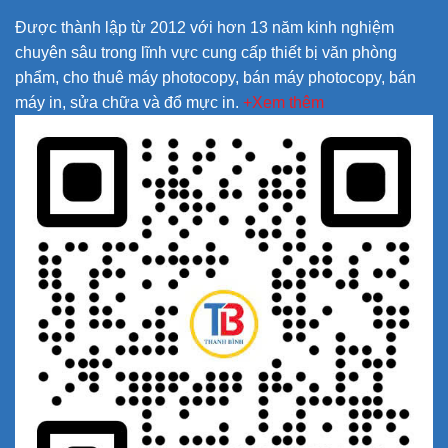
Được thành lập từ 2012 với hơn 13 năm kinh nghiệm
chuyên sâu trong lĩnh vực cung cấp thiết bị văn phòng
phẩm, cho thuê máy photocopy, bán máy photocopy, bán
máy in, sửa chữa và đổ mực in.
+Xem thêm