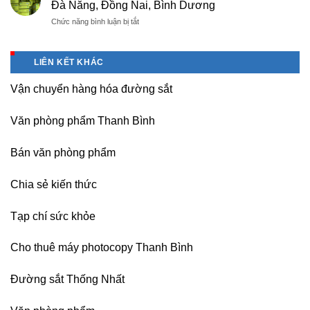
giá
Đà Nẵng, Đồng Nai, Bình Dương
Bắc
Double
rẻ,
thăng
ở
Chức năng bình luận bị tắt
A
uy
Long,
Bán
giá
tín-
Nội
Băng
tốt
nhận
Bài
keo
tại
dạy
LIÊN KẾT KHÁC
Hà
chịu
Hà
nghề
Nội
nhiệt
Nội
Vận chuyển hàng hóa đường sắt
Nitto
Denko
tại
Văn phòng phẩm Thanh Bình
TP
HCM,
Đà
Bán văn phòng phẩm
Nẵng,
Đồng
Chia sẻ kiến thức
Nai,
Bình
Dương
Tạp chí sức khỏe
Cho thuê máy photocopy Thanh Bình
Đường sắt Thống Nhất