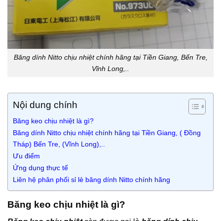
Băng dính Nitto chịu nhiệt chính hãng tại Tiền Giang, Bến Tre,
Vĩnh Long,..
Nội dung chính
Băng keo chịu nhiệt là gì?
Băng dính Nitto chịu nhiệt chính hãng tại Tiền Giang, ( Đồng
Tháp) Bến Tre, (Vĩnh Long),..
Ưu điểm
Ứng dụng thực tế
Liên hệ phân phối sỉ lẻ băng dính Nitto chính hãng
Băng keo chịu nhiệt là gì?