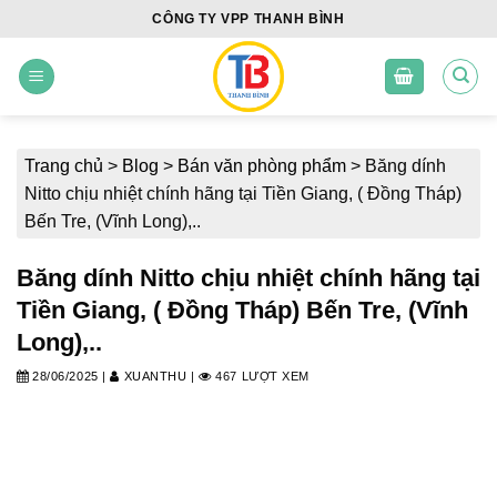
Skip
CÔNG TY VPP THANH BÌNH
to
content
Trang chủ
>
Blog
>
Bán văn phòng phẩm
>
Băng dính
Nitto chịu nhiệt chính hãng tại Tiền Giang, ( Đồng Tháp)
Bến Tre, (Vĩnh Long),..
Băng dính Nitto chịu nhiệt chính hãng tại
Tiền Giang, ( Đồng Tháp) Bến Tre, (Vĩnh
Long),..
28/06/2025
|
XUANTHU
|
467 LƯỢT XEM