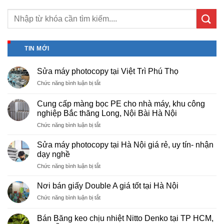
TIN MỚI
Sửa máy photocopy tại Việt Trì Phú Thọ
ở
Chức năng bình luận bị tắt
Sửa
máy
Cung cấp màng bọc PE cho nhà máy, khu công
photocopy
nghiệp Bắc thăng Long, Nội Bài Hà Nội
tại
ở
Chức năng bình luận bị tắt
Việt
Cung
Trì
cấp
Phú
Sửa máy photocopy tại Hà Nội giá rẻ, uy tín- nhận
màng
Thọ
dạy nghề
bọc
ở
Chức năng bình luận bị tắt
PE
Sửa
cho
máy
nhà
Nơi bán giấy Double A giá tốt tại Hà Nội
photocopy
máy,
ở
Chức năng bình luận bị tắt
tại
khu
Nơi
Hà
công
bán
Nội
Bán Băng keo chịu nhiệt Nitto Denko tại TP HCM,
nghiệp
giấy