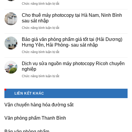
ở
Chức năng bình luận bị tắt
rẻ
Cung
hà
cấp
nội
Cho thuê máy photocopy tại Hà Nam, Ninh Bình
văn
–
sau sát nhập
phòng
Báo
ở
Chức năng bình luận bị tắt
phẩm
giá
Cho
chuyên
photo
thuê
nghiệp
Báo giá văn phòng phẩm giá tốt tại (Hải Dương)
tài
máy
tại
Hưng Yên, Hải Phòng- sau sát nhập
liệu
photocopy
KCN
cho
ở
Chức năng bình luận bị tắt
tại
Tam
học
Báo
Hà
Dương
sinh,
giá
Nam,
Dịch vụ sửa nguồn máy photocopy Ricoh chuyên
–
sinh
văn
Ninh
nghiệp
Vĩnh
viên,
phòng
Bình
Phúc
văn
ở
Chức năng bình luận bị tắt
phẩm
sau
phòng,
Dịch
giá
sát
công
vụ
tốt
nhập
ty
sửa
tại
LIÊN KẾT KHÁC
nguồn
(Hải
máy
Dương)
Vận chuyển hàng hóa đường sắt
photocopy
Hưng
Ricoh
Yên,
chuyên
Hải
Văn phòng phẩm Thanh Bình
nghiệp
Phòng-
sau
Bán văn phòng phẩm
sát