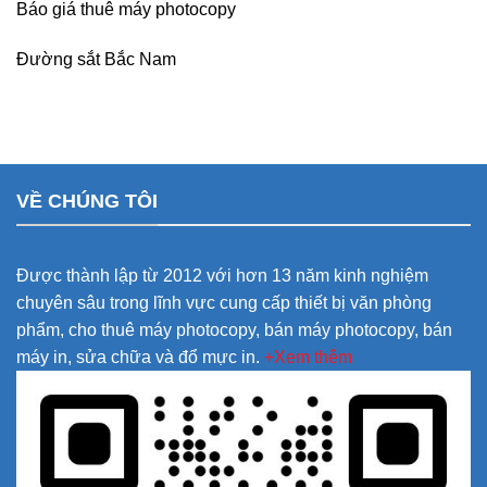
Báo giá thuê máy photocopy
Đường sắt Bắc Nam
VỀ CHÚNG TÔI
Được thành lập từ 2012 với hơn 13 năm kinh nghiệm
chuyên sâu trong lĩnh vực cung cấp thiết bị văn phòng
phẩm, cho thuê máy photocopy, bán máy photocopy, bán
máy in, sửa chữa và đổ mực in.
+Xem thêm