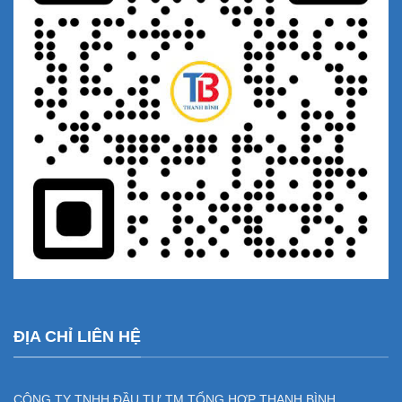
ĐỊA CHỈ LIÊN HỆ
CÔNG TY TNHH ĐẦU TƯ TM TỔNG HỢP THANH BÌNH