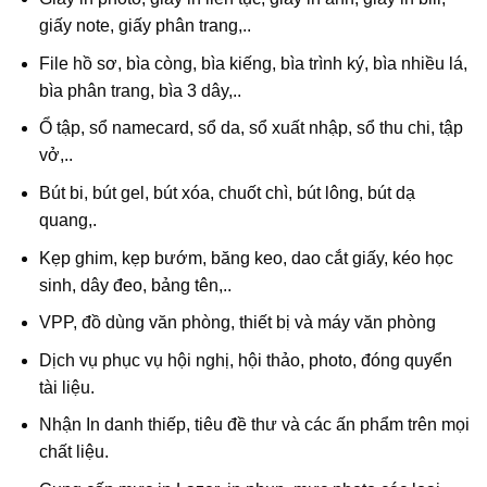
giấy note, giấy phân trang,..
File hồ sơ, bìa còng, bìa kiếng, bìa trình ký, bìa nhiều lá,
bìa phân trang, bìa 3 dây,..
Ổ tập, sổ namecard, sổ da, sổ xuất nhập, sổ thu chi, tập
vở,..
Bút bi, bút gel, bút xóa, chuốt chì, bút lông, bút dạ
quang,.
Kẹp ghim, kẹp bướm, băng keo, dao cắt giấy, kéo học
sinh, dây đeo, bảng tên,..
VPP, đồ dùng văn phòng, thiết bị và máy văn phòng
Dịch vụ phục vụ hội nghị, hội thảo, photo, đóng quyển
tài liệu.
Nhận In danh thiếp, tiêu đề thư và các ấn phẩm trên mọi
chất liệu.