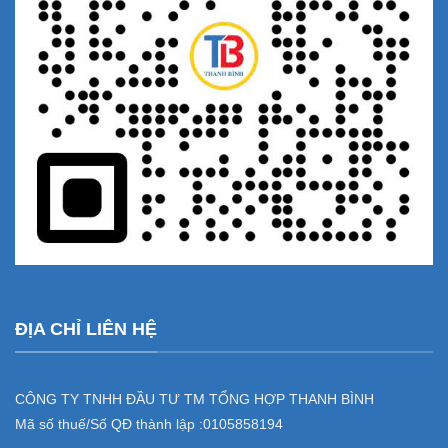
ĐỊA CHỈ LIÊN HỆ
CÔNG TY TNHH ĐẦU TƯ TM TỔNG HỢP THANH BÌNH
Mã số thuế/Số QĐ thành lập :
0105858194