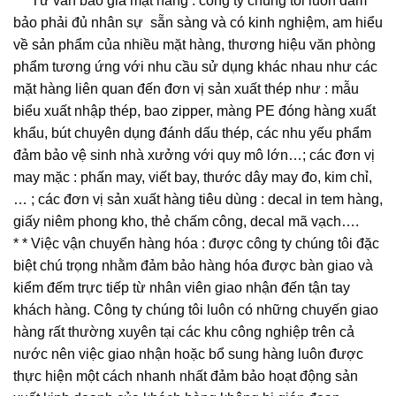
* * Tư vấn báo giá mặt hàng : công ty chúng tôi luôn đảm
bảo phải đủ nhân sự sẵn sàng và có kinh nghiệm, am hiểu
về sản phẩm của nhiều mặt hàng, thương hiệu văn phòng
phẩm tương ứng với nhu cầu sử dụng khác nhau như các
mặt hàng liên quan đến đơn vị sản xuất thép như : mẫu
biểu xuất nhập thép, bao zipper, màng PE đóng hàng xuất
khẩu, bút chuyên dụng đánh dấu thép, các nhu yếu phẩm
đảm bảo vệ sinh nhà xưởng với quy mô lớn…; các đơn vị
may mặc : phấn may, viết bay, thước dây may đo, kim chỉ,
… ; các đơn vị sản xuất hàng tiêu dùng : decal in tem hàng,
giấy niêm phong kho, thẻ chấm công, decal mã vạch….
* * Việc vận chuyển hàng hóa : được công ty chúng tôi đặc
biệt chú trọng nhằm đảm bảo hàng hóa được bàn giao và
kiểm đếm trực tiếp từ nhân viên giao nhận đến tận tay
khách hàng. Công ty chúng tôi luôn có những chuyến giao
hàng rất thường xuyên tại các khu công nghiệp trên cả
nước nên việc giao nhận hoặc bổ sung hàng luôn được
thực hiện một cách nhanh nhất đảm bảo hoạt động sản