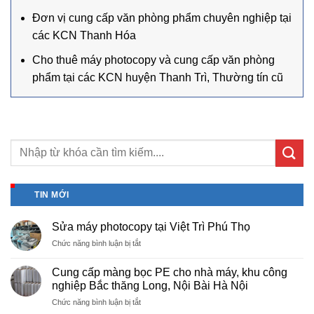
Đơn vị cung cấp văn phòng phẩm chuyên nghiệp tại
các KCN Thanh Hóa
Cho thuê máy photocopy và cung cấp văn phòng
phẩm tại các KCN huyện Thanh Trì, Thường tín cũ
TIN MỚI
Sửa máy photocopy tại Việt Trì Phú Thọ
ở
Chức năng bình luận bị tắt
Sửa
máy
Cung cấp màng bọc PE cho nhà máy, khu công
photocopy
nghiệp Bắc thăng Long, Nội Bài Hà Nội
tại
ở
Chức năng bình luận bị tắt
Việt
Cung
Trì