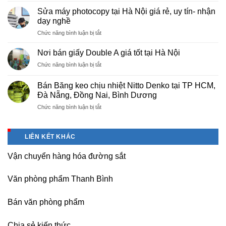
cấp
Phú
Sửa máy photocopy tại Hà Nội giá rẻ, uy tín- nhận
màng
Thọ
dạy nghề
bọc
ở
Chức năng bình luận bị tắt
PE
Sửa
cho
máy
nhà
Nơi bán giấy Double A giá tốt tại Hà Nội
photocopy
máy,
ở
Chức năng bình luận bị tắt
tại
khu
Nơi
Hà
công
bán
Nội
Bán Băng keo chịu nhiệt Nitto Denko tại TP HCM,
nghiệp
giấy
giá
Đà Nẵng, Đồng Nai, Bình Dương
Bắc
Double
rẻ,
thăng
ở
Chức năng bình luận bị tắt
A
uy
Long,
Bán
giá
tín-
Nội
Băng
tốt
nhận
Bài
keo
tại
dạy
LIÊN KẾT KHÁC
Hà
chịu
Hà
nghề
Nội
nhiệt
Nội
Vận chuyển hàng hóa đường sắt
Nitto
Denko
tại
Văn phòng phẩm Thanh Bình
TP
HCM,
Đà
Bán văn phòng phẩm
Nẵng,
Đồng
Chia sẻ kiến thức