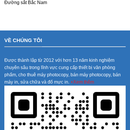
Đường sắt Bắc Nam
VỀ CHÚNG TÔI
Được thành lập từ 2012 với hơn 13 năm kinh nghiệm
chuyên sâu trong lĩnh vực cung cấp thiết bị văn phòng
phẩm, cho thuê máy photocopy, bán máy photocopy, bán
máy in, sửa chữa và đổ mực in.
+Xem thêm