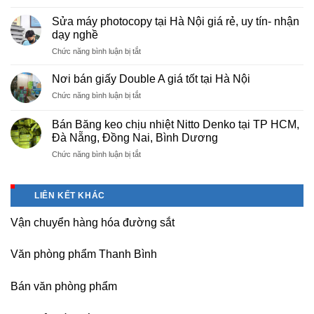
Cung
Trì
cấp
Phú
Sửa máy photocopy tại Hà Nội giá rẻ, uy tín- nhận
màng
Thọ
dạy nghề
bọc
ở
Chức năng bình luận bị tắt
PE
Sửa
cho
máy
nhà
Nơi bán giấy Double A giá tốt tại Hà Nội
photocopy
máy,
ở
Chức năng bình luận bị tắt
tại
khu
Nơi
Hà
công
bán
Nội
Bán Băng keo chịu nhiệt Nitto Denko tại TP HCM,
nghiệp
giấy
giá
Đà Nẵng, Đồng Nai, Bình Dương
Bắc
Double
rẻ,
thăng
ở
Chức năng bình luận bị tắt
A
uy
Long,
Bán
giá
tín-
Nội
Băng
tốt
nhận
Bài
keo
tại
dạy
LIÊN KẾT KHÁC
Hà
chịu
Hà
nghề
Nội
nhiệt
Nội
Vận chuyển hàng hóa đường sắt
Nitto
Denko
tại
Văn phòng phẩm Thanh Bình
TP
HCM,
Đà
Bán văn phòng phẩm
Nẵng,
Đồng