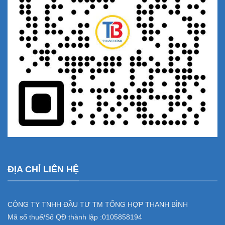
ĐỊA CHỈ LIÊN HỆ
CÔNG TY TNHH ĐẦU TƯ TM TỔNG HỢP THANH BÌNH
Mã số thuế/Số QĐ thành lập :
0105858194