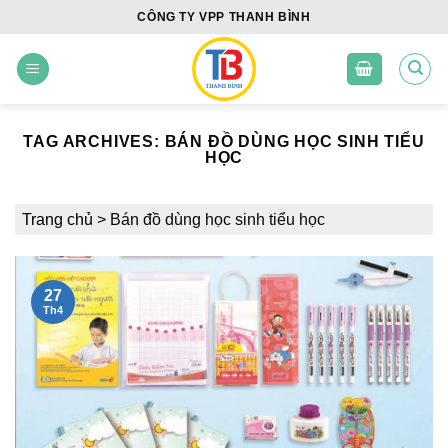
Skip
CÔNG TY VPP THANH BÌNH
to
content
TAG ARCHIVES:
BÁN ĐỒ DÙNG HỌC SINH TIỂU
HỌC
Trang chủ
>
Bán đồ dùng học sinh tiểu học
27
Th4