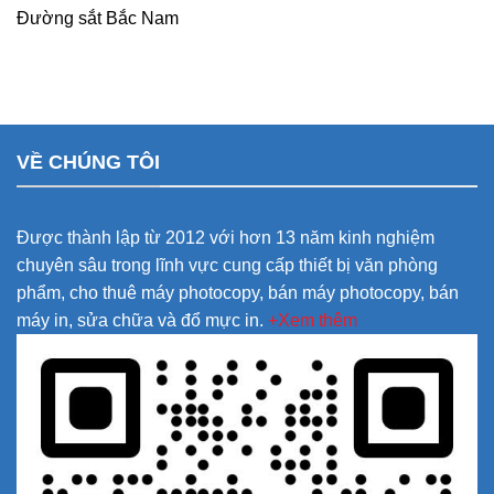
Đường sắt Bắc Nam
VỀ CHÚNG TÔI
Được thành lập từ 2012 với hơn 13 năm kinh nghiệm
chuyên sâu trong lĩnh vực cung cấp thiết bị văn phòng
phẩm, cho thuê máy photocopy, bán máy photocopy, bán
máy in, sửa chữa và đổ mực in.
+Xem thêm