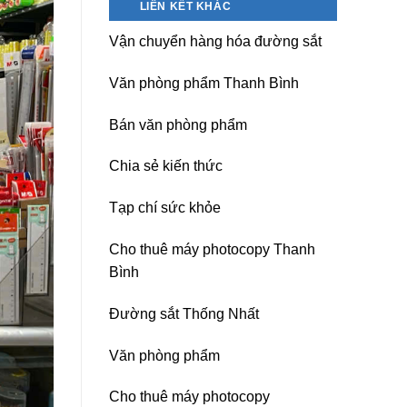
LIÊN KẾT KHÁC
nguồn
Dương)
máy
Hưng
Vận chuyển hàng hóa đường sắt
photocopy
Yên,
Ricoh
Hải
chuyên
Phòng-
Văn phòng phẩm Thanh Bình
nghiệp
sau
sát
Bán văn phòng phẩm
nhập
Chia sẻ kiến thức
Tạp chí sức khỏe
Cho thuê máy photocopy Thanh
Bình
Đường sắt Thống Nhất
Văn phòng phẩm
Cho thuê máy photocopy