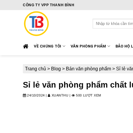
Skip
CÔNG TY VPP THANH BÌNH
to
content
Tìm
kiếm:
VỀ CHÚNG TÔI
VĂN PHÒNG PHẨM
BẢO HỘ 
Trang chủ
>
Blog
>
Bán văn phòng phẩm
>
Sỉ lẻ v
Sỉ lẻ văn phòng phẩm chất 
24/10/2024
|
XUANTHU
|
500 LƯỢT XEM