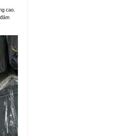
ng cao.
n đảm