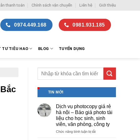
ẫn thanh toán
Chính sách vận chuyển
Liên hệ
Giới thiệu
0974.449.168
0981.931.185
T TƯ TIÊU HAO
BLOG
TUYỂN DỤNG
 Bắc
TIN MỚI
Dịch vụ photocopy giá rẻ
hà nội – Báo giá photo tài
liệu cho học sinh, sinh
viên, văn phòng, công ty
ở
Chức năng bình luận bị tắt
Dịch