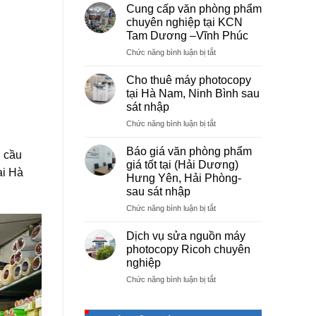
vụ
Cung cấp văn phòng phẩm
photocopy
chuyên nghiệp tại KCN
giá
Tam Dương –Vĩnh Phúc
rẻ
ở
Chức năng bình luận bị tắt
hà
Cung
nội
cấp
–
Cho thuê máy photocopy
văn
Báo
tại Hà Nam, Ninh Bình sau
phòng
giá
sát nhập
phẩm
photo
ở
Chức năng bình luận bị tắt
chuyên
tài
Cho
nghiệp
liệu
thuê
tại
cho
Báo giá văn phòng phẩm
 cầu
máy
KCN
học
giá tốt tại (Hải Dương)
photocopy
ại Hà
Tam
sinh,
Hưng Yên, Hải Phòng-
tại
Dương
sinh
sau sát nhập
Hà
–
viên,
Nam,
Vĩnh
ở
Chức năng bình luận bị tắt
văn
Ninh
Phúc
Báo
phòng,
Bình
giá
công
Dịch vụ sửa nguồn máy
sau
văn
ty
photocopy Ricoh chuyên
sát
phòng
nghiệp
nhập
phẩm
ở
Chức năng bình luận bị tắt
giá
Dịch
tốt
vụ
tại
sửa
(Hải