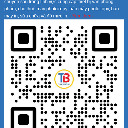
chuyên sâu trong lĩnh vực cung cấp thiết bị văn phòng
phẩm, cho thuê máy photocopy, bán máy photocopy, bán
máy in, sửa chữa và đổ mực in.
+Xem thêm