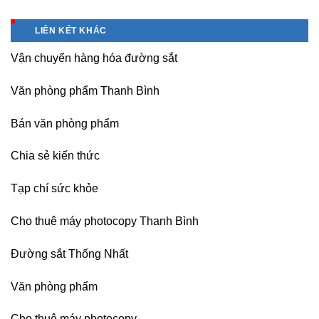
Bán
giá
tín-
Nội
Băng
tốt
nhận
Bài
keo
tại
dạy
LIÊN KẾT KHÁC
Hà
chịu
Hà
nghề
Nội
nhiệt
Nội
Vận chuyển hàng hóa đường sắt
Nitto
Denko
tại
Văn phòng phẩm Thanh Bình
TP
HCM,
Đà
Bán văn phòng phẩm
Nẵng,
Đồng
Chia sẻ kiến thức
Nai,
Bình
Dương
Tạp chí sức khỏe
Cho thuê máy photocopy Thanh Bình
Đường sắt Thống Nhất
Văn phòng phẩm
Cho thuê máy photocopy