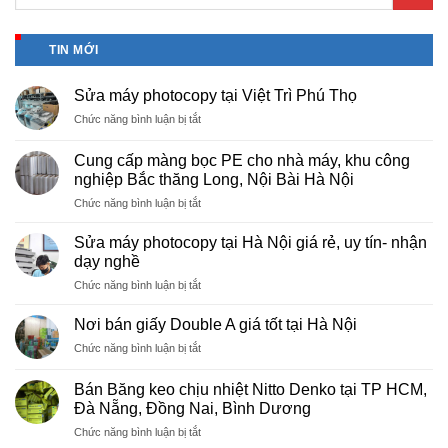
TIN MỚI
Sửa máy photocopy tại Việt Trì Phú Thọ
ở
Chức năng bình luận bị tắt
Sửa
máy
Cung cấp màng bọc PE cho nhà máy, khu công
photocopy
nghiệp Bắc thăng Long, Nội Bài Hà Nội
tại
ở
Chức năng bình luận bị tắt
Việt
Cung
Trì
cấp
Phú
Sửa máy photocopy tại Hà Nội giá rẻ, uy tín- nhận
màng
Thọ
dạy nghề
bọc
ở
Chức năng bình luận bị tắt
PE
Sửa
cho
máy
nhà
Nơi bán giấy Double A giá tốt tại Hà Nội
photocopy
máy,
ở
Chức năng bình luận bị tắt
tại
khu
Nơi
Hà
công
bán
Nội
Bán Băng keo chịu nhiệt Nitto Denko tại TP HCM,
nghiệp
giấy
giá
Đà Nẵng, Đồng Nai, Bình Dương
Bắc
Double
rẻ,
thăng
ở
Chức năng bình luận bị tắt
A
uy
Long,