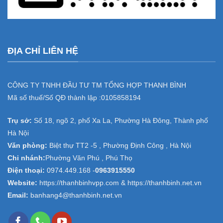
ĐỊA CHỈ LIÊN HỆ
CÔNG TY TNHH ĐẦU TƯ TM TỔNG HỢP THANH BÌNH
Mã số thuế/Số QĐ thành lập :
0105858194
Trụ sở:
Số 18, ngõ 2, phố Xa La, Phường Hà Đông, Thành phố
Hà Nội
Văn phòng:
Biệt thự TT2 -5 , Phường Định Công , Hà Nội
Chi nhánh:
Phường Văn Phú , Phú Thọ
Điện thoại:
0974.449.168
-
0963915550
Website:
https://thanhbinhvpp.com & https://thanhbinh.net.vn
Email:
banhang4@thanhbinh.net.vn