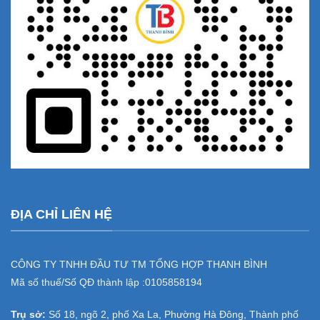
ĐỊA CHỈ LIÊN HỆ
CÔNG TY TNHH ĐẦU TƯ TM TỔNG HỢP THANH BÌNH
Mã số thuế/Số QĐ thành lập :
0105858194
Trụ sở:
Số 18, ngõ 2, phố Xa La, Phường Hà Đông, Thành phố