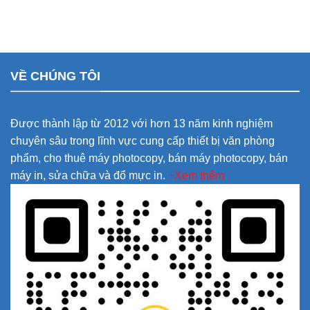
VỀ CHÚNG TÔI
Được thành lập từ 2012 với hơn 13 năm kinh nghiệm
chuyên sâu trong lĩnh vực cung cấp thiết bị văn phòng
phẩm, cho thuê máy photocopy, bán máy photocopy, bán
máy in, sửa chữa và đổ mực in.
+Xem thêm