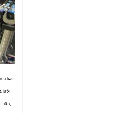
tiêu hao
, lưỡi
 chữa,