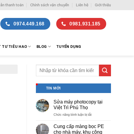
ẫn thanh toán
Chính sách vận chuyển
Liên hệ
Giới thiệu
0974.449.168
0981.931.185
T TƯ TIÊU HAO
BLOG
TUYỂN DỤNG
TIN MỚI
Sửa máy photocopy tại
Việt Trì Phú Thọ
ở
Chức năng bình luận bị tắt
Sửa
máy
Cung cấp màng bọc PE
photocopy
cho nhà máy, khu công