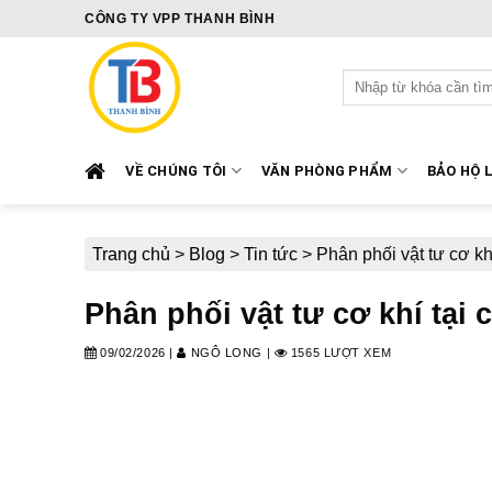
Skip
CÔNG TY VPP THANH BÌNH
to
content
Tìm
kiếm:
VỀ CHÚNG TÔI
VĂN PHÒNG PHẨM
BẢO HỘ 
Trang chủ
>
Blog
>
Tin tức
>
Phân phối vật tư cơ kh
Phân phối vật tư cơ khí tại
09/02/2026
|
NGÔ LONG
|
1565 LƯỢT XEM