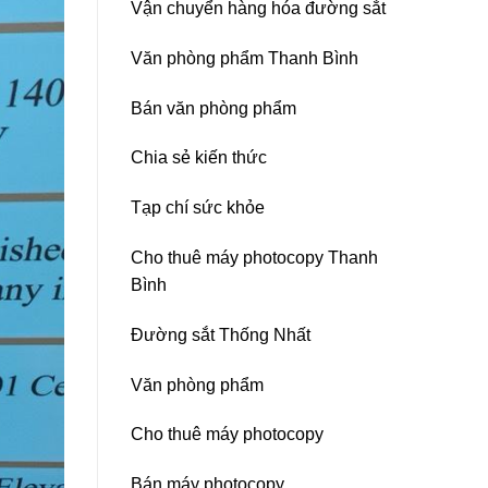
Vận chuyển hàng hóa đường sắt
Nitto
Denko
tại
Văn phòng phẩm Thanh Bình
TP
HCM,
Đà
Bán văn phòng phẩm
Nẵng,
Đồng
Chia sẻ kiến thức
Nai,
Bình
Dương
Tạp chí sức khỏe
Cho thuê máy photocopy Thanh
Bình
Đường sắt Thống Nhất
Văn phòng phẩm
Cho thuê máy photocopy
Bán máy photocopy