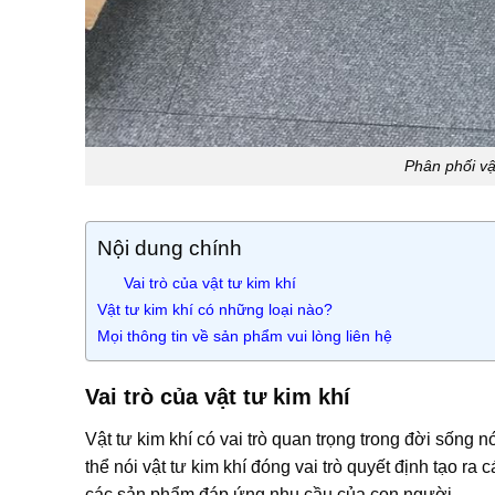
Phân phối vậ
Nội dung chính
Vai trò của vật tư kim khí
Vật tư kim khí có những loại nào?
Mọi thông tin về sản phẩm vui lòng liên hệ
Vai trò của vật tư kim khí
Vật tư kim khí có vai trò quan trọng trong đời sống 
thể nói vật tư kim khí đóng vai trò quyết định tạo ra 
các sản phẩm đáp ứng nhu cầu của con người.