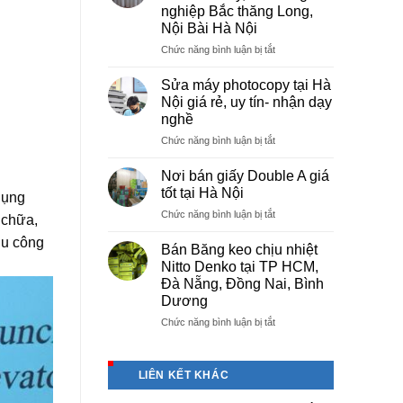
tại
nghiệp Bắc thăng Long,
Việt
Nội Bài Hà Nội
Trì
Phú
ở
Chức năng bình luận bị tắt
Thọ
Cung
cấp
Sửa máy photocopy tại Hà
màng
Nội giá rẻ, uy tín- nhận dạy
bọc
nghề
PE
ở
Chức năng bình luận bị tắt
cho
Sửa
nhà
máy
máy,
Nơi bán giấy Double A giá
photocopy
khu
tốt tại Hà Nội
dụng
tại
công
ở
Chức năng bình luận bị tắt
Hà
nghiệp
 chữa,
Nơi
Nội
Bắc
hu công
bán
giá
Bán Băng keo chịu nhiệt
thăng
giấy
rẻ,
Long,
Nitto Denko tại TP HCM,
Double
uy
Nội
Đà Nẵng, Đồng Nai, Bình
A
tín-
Bài
Dương
giá
nhận
Hà
tốt
ở
Chức năng bình luận bị tắt
dạy
Nội
tại
Bán
nghề
Hà
Băng
Nội
keo
LIÊN KẾT KHÁC
chịu
nhiệt