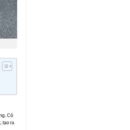
êng. Có
, tạo ra