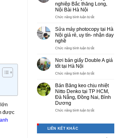
tại
nghiệp Bắc thăng Long,
Việt
Nội Bài Hà Nội
Trì
Phú
ở
Chức năng bình luận bị tắt
Thọ
Cung
cấp
Sửa máy photocopy tại Hà
màng
Nội giá rẻ, uy tín- nhận dạy
bọc
nghề
PE
ở
Chức năng bình luận bị tắt
cho
Sửa
nhà
máy
máy,
Nơi bán giấy Double A giá
photocopy
khu
tốt tại Hà Nội
tại
công
ở
Chức năng bình luận bị tắt
Hà
nghiệp
Nơi
Nội
Bắc
bán
giá
Bán Băng keo chịu nhiệt
thăng
giấy
rẻ,
Long,
Nitto Denko tại TP HCM,
Double
uy
Nội
Đà Nẵng, Đồng Nai, Bình
A
tín-
Bài
Dương
 lớn
giá
nhận
Hà
tốt
ở
Chức năng bình luận bị tắt
dạy
Nội
ìm được
tại
Bán
nghề
anh
Hà
Băng
Nội
keo
LIÊN KẾT KHÁC
chịu
nhiệt