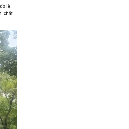
đó là
, chất