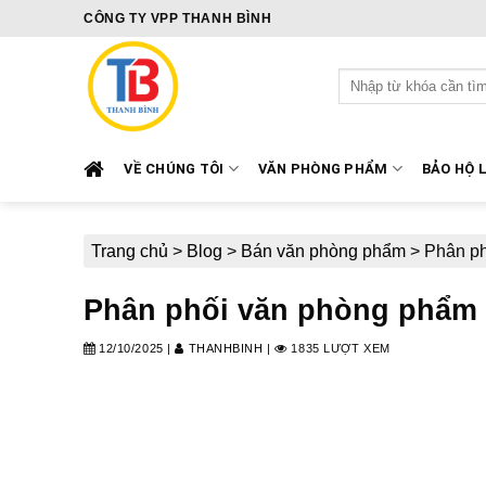
Skip
CÔNG TY VPP THANH BÌNH
to
content
Tìm
kiếm:
VỀ CHÚNG TÔI
VĂN PHÒNG PHẨM
BẢO HỘ 
Trang chủ
>
Blog
>
Bán văn phòng phẩm
>
Phân ph
Phân phối văn phòng phẩm t
12/10/2025
|
THANHBINH
|
1835 LƯỢT XEM