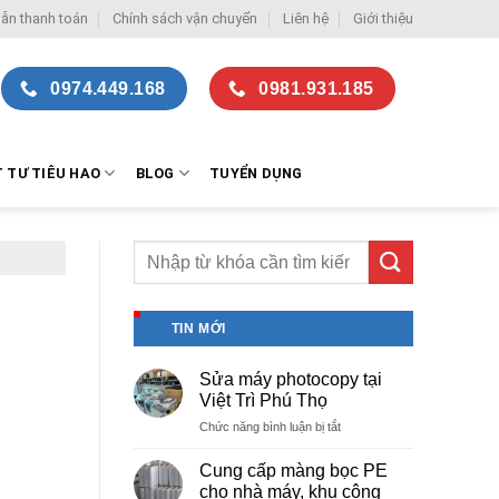
ẫn thanh toán
Chính sách vận chuyển
Liên hệ
Giới thiệu
0974.449.168
0981.931.185
T TƯ TIÊU HAO
BLOG
TUYỂN DỤNG
TIN MỚI
Sửa máy photocopy tại
Việt Trì Phú Thọ
ở
Chức năng bình luận bị tắt
Sửa
máy
Cung cấp màng bọc PE
photocopy
cho nhà máy, khu công