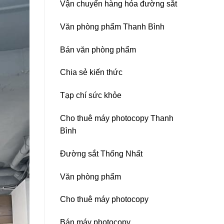
Vận chuyển hàng hóa đường sắt
Nitto
Denko
tại
Văn phòng phẩm Thanh Bình
TP
HCM,
Đà
Bán văn phòng phẩm
Nẵng,
Đồng
Chia sẻ kiến thức
Nai,
Bình
Dương
Tạp chí sức khỏe
Cho thuê máy photocopy Thanh
Bình
Đường sắt Thống Nhất
Văn phòng phẩm
Cho thuê máy photocopy
Bán máy photocopy