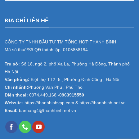
ĐỊA CHỈ LIÊN HỆ
CÔNG TY TNHH ĐẦU TƯ TM TỔNG HỢP THANH BÌNH
Mã số thuế/Số QĐ thành lập :
0105858194
Trụ sở:
Số 18, ngõ 2, phố Xa La, Phường Hà Đông, Thành phố
Hà Nội
Văn phòng:
Biệt thự TT2 -5 , Phường Định Công , Hà Nội
Chi nhánh:
Phường Văn Phú , Phú Thọ
Điện thoại:
0974.449.168
-
0963915550
Website:
https://thanhbinhvpp.com & https://thanhbinh.net.vn
Email:
banhang4@thanhbinh.net.vn