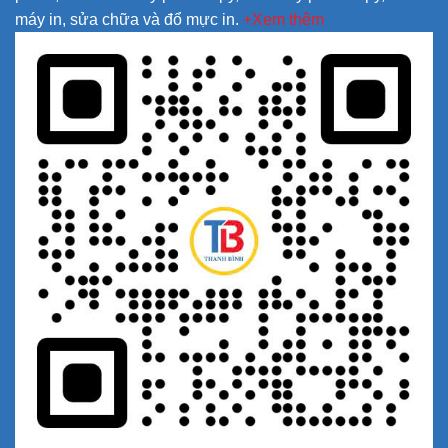
máy in, sửa chữa và đổ mực in.
+Xem thêm