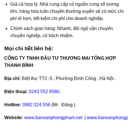
Giá cả hợp lý: Nhà cung cấp có nguồn cung số lượng
lớn, hàng hóa luân chuyển thường xuyên sẽ có mức chi
phí rẻ hơn, tiết kiệm chi phí cho doanh nghiệp.
Chính sách giao hàng: Nhanh, đội ngũ vận chuyển
chuyên nghiệp, có trách nhiệm.
Mọi chi tiết liên hệ:
CÔNG TY TNHH ĐẦU TƯ THƯƠNG MẠI TỔNG HỢP
THANH BÌNH
Địa chỉ:
Biệt thự TT2 -5 , Phường Định Công , Hà Nội .
Điện thoại:
0243 552 8580.
Hotline:
0982.324.556
(Mr . Đăng )
Website:
www.banvanphongpham.net
|
www.banvanphongp