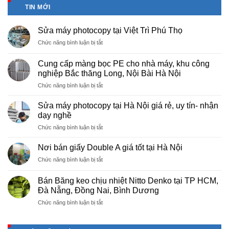
TIN MỚI
Sửa máy photocopy tại Việt Trì Phú Thọ
ở
Chức năng bình luận bị tắt
Sửa
máy
Cung cấp màng bọc PE cho nhà máy, khu công
photocopy
nghiệp Bắc thăng Long, Nội Bài Hà Nội
tại
ở
Chức năng bình luận bị tắt
Việt
Cung
Trì
cấp
Phú
Sửa máy photocopy tại Hà Nội giá rẻ, uy tín- nhận
màng
Thọ
dạy nghề
bọc
ở
Chức năng bình luận bị tắt
PE
Sửa
cho
máy
nhà
Nơi bán giấy Double A giá tốt tại Hà Nội
photocopy
máy,
ở
Chức năng bình luận bị tắt
tại
khu
Nơi
Hà
công
bán
Nội
Bán Băng keo chịu nhiệt Nitto Denko tại TP HCM,
nghiệp
giấy
giá
Đà Nẵng, Đồng Nai, Bình Dương
Bắc
Double
rẻ,
thăng
ở
Chức năng bình luận bị tắt
A
uy
Long,
Bán
giá
tín-
Nội
Băng
tốt
nhận
Bài
keo
tại