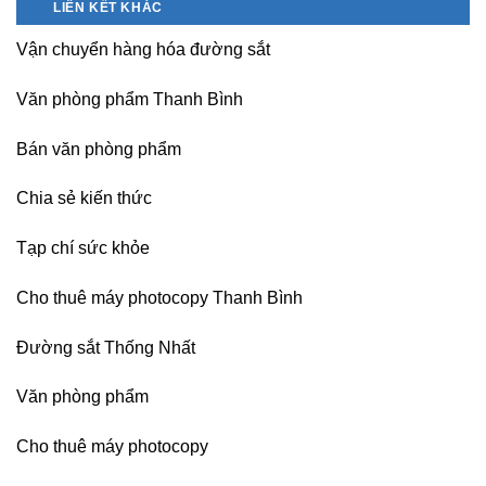
dạy
LIÊN KẾT KHÁC
Hà
chịu
Hà
nghề
Nội
nhiệt
Nội
Vận chuyển hàng hóa đường sắt
Nitto
Denko
tại
Văn phòng phẩm Thanh Bình
TP
HCM,
Đà
Bán văn phòng phẩm
Nẵng,
Đồng
Chia sẻ kiến thức
Nai,
Bình
Dương
Tạp chí sức khỏe
Cho thuê máy photocopy Thanh Bình
Đường sắt Thống Nhất
Văn phòng phẩm
Cho thuê máy photocopy