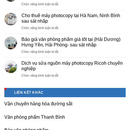
ở
Chức năng bình luận bị tắt
rẻ
Cung
hà
cấp
nội
Cho thuê máy photocopy tại Hà Nam, Ninh Bình
văn
–
sau sát nhập
phòng
Báo
ở
Chức năng bình luận bị tắt
phẩm
giá
Cho
chuyên
photo
thuê
nghiệp
Báo giá văn phòng phẩm giá tốt tại (Hải Dương)
tài
máy
tại
Hưng Yên, Hải Phòng- sau sát nhập
liệu
photocopy
KCN
cho
ở
Chức năng bình luận bị tắt
tại
Tam
học
Báo
Hà
Dương
sinh,
giá
Nam,
Dịch vụ sửa nguồn máy photocopy Ricoh chuyên
–
sinh
văn
Ninh
nghiệp
Vĩnh
viên,
phòng
Bình
Phúc
văn
ở
Chức năng bình luận bị tắt
phẩm
sau
phòng,
Dịch
giá
sát
công
vụ
tốt
nhập
ty
sửa
tại
LIÊN KẾT KHÁC
nguồn
(Hải
máy
Dương)
Vận chuyển hàng hóa đường sắt
photocopy
Hưng
Ricoh
Yên,
chuyên
Hải
Văn phòng phẩm Thanh Bình
nghiệp
Phòng-
sau