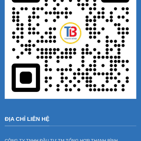
ĐỊA CHỈ LIÊN HỆ
CÔNG TY TNHH ĐẦU TƯ TM TỔNG HỢP THANH BÌNH