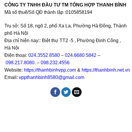
CÔNG TY TNHH ĐẦU TƯ TM TỔNG HỢP THANH BÌNH
Mã số thuế/Số QĐ thành lập :
0105858194
Trụ sở: Số 18, ngõ 2, phố Xa La, Phường Hà Đông, Thành
phố Hà Nội
Địa chỉ hiện nay:: Biệt thự TT2 -5 , Phường Định Công ,
Hà Nội
Điện thoại:
024.3552 8580
–
024.6680 5842
–
098.217.8080
. –
098.232.4556
Website:
https://thanhbinhvpp.com
&
https://thanhbinh.net.vn
Email:
vppthanhbinh8580@gmail.com