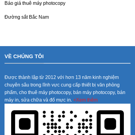
Báo giá thuê máy photocopy
Đường sắt Bắc Nam
VỀ CHÚNG TÔI
Được thành lập từ 2012 với hơn 13 năm kinh nghiệm
chuyên sâu trong lĩnh vực cung cấp thiết bị văn phòng
phẩm, cho thuê máy photocopy, bán máy photocopy, bán
máy in, sửa chữa và đổ mực in.
+Xem thêm