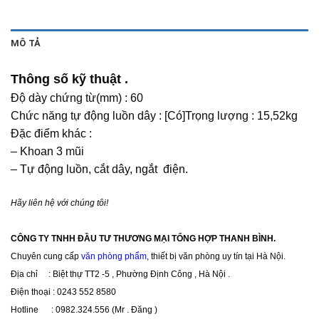
MÔ TẢ
Thông số kỹ thuật .
Độ dày chứng từ(mm) : 60
Chức năng tự động luồn dây : [Có]Trọng lượng : 15,52kg
Đặc điểm khác :
– Khoan 3 mũi
– Tự động luồn, cắt dây, ngắt điện.
Hãy liên hệ với chúng tôi!
CÔNG TY TNHH ĐẦU TƯ THƯƠNG MẠI TỔNG HỢP THANH BÌNH.
Chuyên cung cấp
văn phòng phẩm
, thiết bị văn phòng uy tín tại Hà Nội.
Địa chỉ : Biệt thự TT2 -5 , Phường Định Công , Hà Nội .
Điện thoại : 0243 552 8580
Hotline : 0982.324.556 (Mr . Đăng )