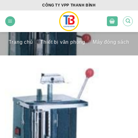
Skip
CÔNG TY VPP THANH BÌNH
to
content
Trang chủ
/
Thiết bị văn phòng
/
Máy đóng sách