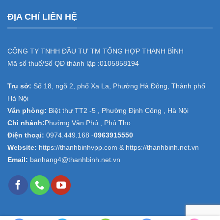
ĐỊA CHỈ LIÊN HỆ
CÔNG TY TNHH ĐẦU TƯ TM TỔNG HỢP THANH BÌNH
Mã số thuế/Số QĐ thành lập :
0105858194
Trụ sở:
Số 18, ngõ 2, phố Xa La, Phường Hà Đông, Thành phố
Hà Nội
Văn phòng:
Biệt thự TT2 -5 , Phường Định Công , Hà Nội
Chi nhánh:
Phường Văn Phú , Phú Thọ
Điện thoại:
0974.449.168
-
0963915550
Website:
https://thanhbinhvpp.com & https://thanhbinh.net.vn
Email:
banhang4@thanhbinh.net.vn