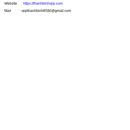
Website :
https://thanhbinhvpp.com
Mail : vppthanhbinh8580@gmail.com