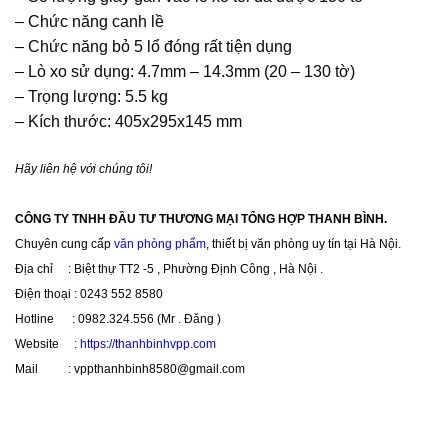
– Chức năng canh lề
– Chức năng bỏ 5 lổ đóng rất tiện dụng
– Lò xo sử dụng: 4.7mm – 14.3mm (20 – 130 tờ)
– Trọng lượng: 5.5 kg
– Kích thước: 405x295x145 mm
Hãy liên hệ với chúng tôi!
CÔNG TY TNHH ĐẦU TƯ THƯƠNG MẠI TỔNG HỢP THANH BÌNH.
Chuyên cung cấp
văn phòng phẩm
, thiết bị văn phòng uy tín tại Hà Nội.
Địa chỉ : Biệt thự TT2 -5 , Phường Định Công , Hà Nội .
Điện thoại : 0243 552 8580
Hotline : 0982.324.556 (Mr . Đăng )
Website :
https://thanhbinhvpp.com
Mail : vppthanhbinh8580@gmail.com