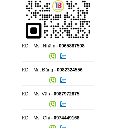
KD – Ms . Nhâm -
0965887598
KD – Mr . Đăng -
0982324556
KD – Ms. Vân -
0987972875
KD – Ms . Chi -
0974449168