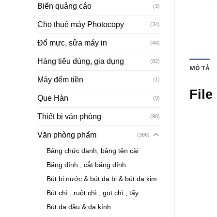
Biển quảng cáo
(3)
Cho thuê máy Photocopy
(34)
Đổ mực, sửa máy in
(44)
Hàng tiêu dùng, gia dụng
(82)
MÔ TẢ
Máy đếm tiền
(1)
Fil
Que Hàn
(9)
Thiết bị văn phòng
(98)
Văn phòng phẩm
(386)
Bảng chức danh, bảng tên cài
Băng dính , cắt băng dính
Bút bi nước & bút dạ bi & bút dạ kim
Bút chì , ruột chì , gọt chì , tẩy
Bút dạ dầu & dạ kính