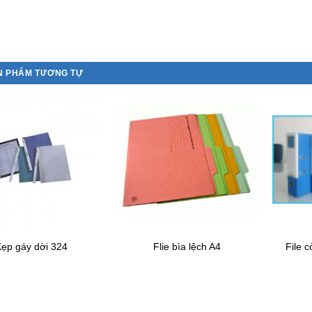
N PHẨM TƯƠNG TỰ
ẹp gáy dời 324
Flie bìa lệch A4
File 