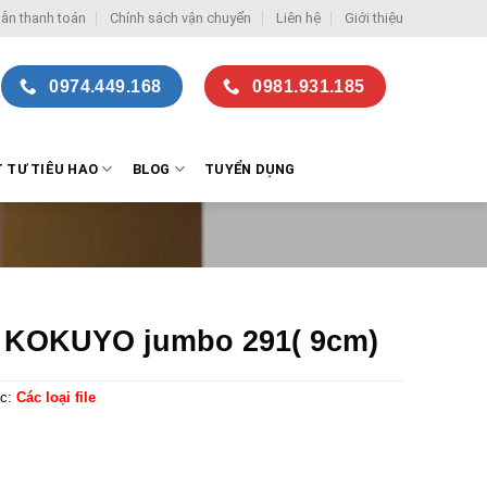
ẫn thanh toán
Chính sách vận chuyển
Liên hệ
Giới thiệu
0974.449.168
0981.931.185
T TƯ TIÊU HAO
BLOG
TUYỂN DỤNG
e KOKUYO jumbo 291( 9cm)
c:
Các loại file