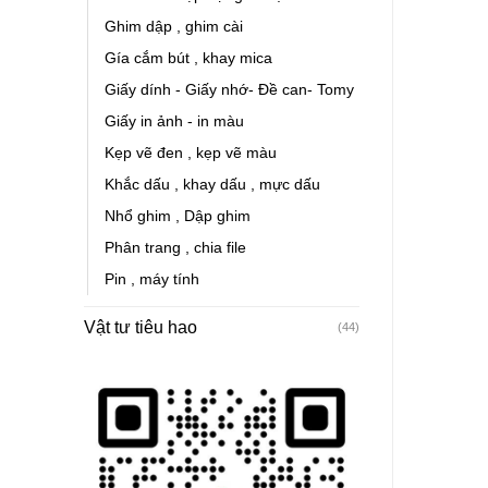
Ghim dập , ghim cài
Gía cắm bút , khay mica
Giấy dính - Giấy nhớ- Đề can- Tomy
Giấy in ảnh - in màu
Kẹp vẽ đen , kẹp vẽ màu
Khắc dấu , khay dấu , mực dấu
Nhổ ghim , Dập ghim
Phân trang , chia file
Pin , máy tính
Vật tư tiêu hao
(44)