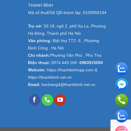
THANH BÌNH
Mã số thuế/Số QĐ thành lập :
0105858194
Trụ sở:
Số 18, ngõ 2, phố Xa La, Phường
Hà Đông, Thành phố Hà Nội
Văn phòng:
Biệt thự TT2 -5 , Phường
Định Công , Hà Nội
Chi nhánh:
Phường Văn Phú , Phú Thọ
Điện thoại:
0974.449.168
-
0963915550
Website:
https://thanhbinhvpp.com &
https://thanhbinh.net.vn
Email:
banhang4@thanhbinh.net.vn