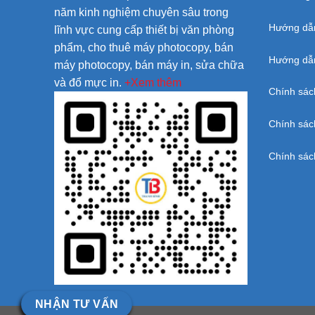
năm kinh nghiệm chuyên sâu trong
Hướng dẫ
lĩnh vực cung cấp thiết bị văn phòng
phẩm, cho thuê máy photocopy, bán
Hướng dẫn
máy photocopy, bán máy in, sửa chữa
và đổ mực in.
+Xem thêm
Chính sác
Chính sác
Chính sác
NHẬN TƯ VẤN