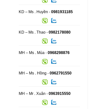
KD – Ms . Huyền -
0981931185
KD – Ms . Thao -
0982178080
MH – Ms . Mùa -
0968298876
MH – Ms . Hồng -
0962791550
MH – Mr . Xuân -
0963915550