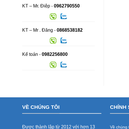
KT – Mr. Điệp -
0962790550
KT – Mr . Đăng -
0868538182
Kế toán -
0982256800
VỀ CHÚNG TÔI
CHÍNH 
Được thành lập từ 2012 với hơn 13
Về chúng t