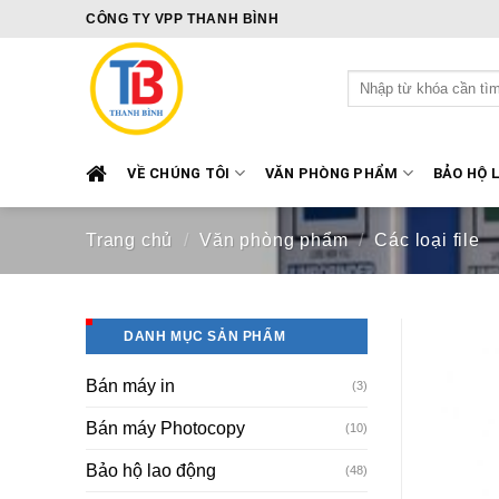
Skip
CÔNG TY VPP THANH BÌNH
to
content
Tìm
kiếm:
VỀ CHÚNG TÔI
VĂN PHÒNG PHẨM
BẢO HỘ 
Trang chủ
/
Văn phòng phẩm
/
Các loại file
DANH MỤC SẢN PHẨM
Bán máy in
(3)
Bán máy Photocopy
(10)
Bảo hộ lao động
(48)