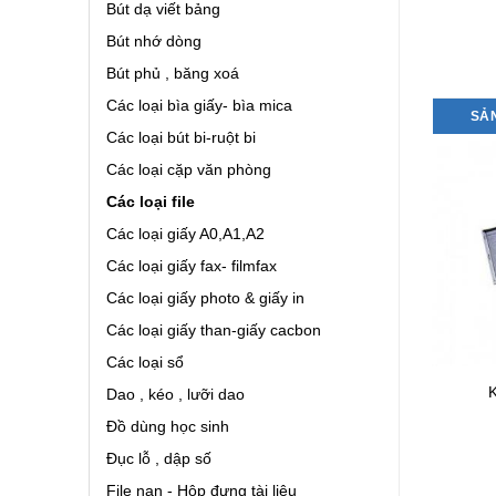
Bút dạ viết bảng
Bút nhớ dòng
Bút phủ , băng xoá
Các loại bìa giấy- bìa mica
SẢ
Các loại bút bi-ruột bi
Các loại cặp văn phòng
Các loại file
Các loại giấy A0,A1,A2
Các loại giấy fax- filmfax
Các loại giấy photo & giấy in
Các loại giấy than-giấy cacbon
Các loại sổ
File Acco bìa PLUS A4 –
 ký da đẹp 2 mặt da
K
Dao , kéo , lưỡi dao
S,E(021N)
Đồ dùng học sinh
Đục lỗ , dập số
File nan - Hộp đựng tài liệu