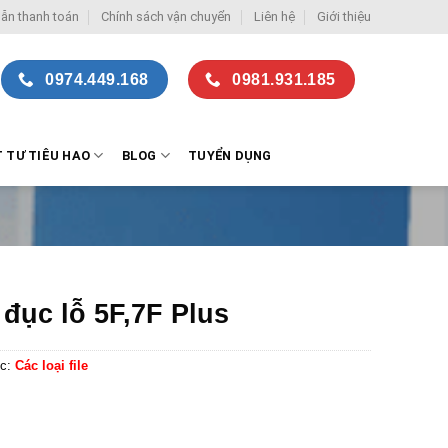
ẫn thanh toán
Chính sách vận chuyển
Liên hệ
Giới thiệu
0974.449.168
0981.931.185
T TƯ TIÊU HAO
BLOG
TUYỂN DỤNG
 đục lỗ 5F,7F Plus
c:
Các loại file