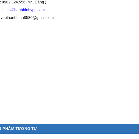
 0982.324.556 (Mr . Đăng )
:
https://thanhbinhvpp.com
ppthanhbinh8580@gmail.com
N PHẨM TƯƠNG TỰ