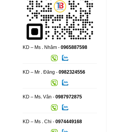
KD – Ms . Nhâm -
0965887598
KD – Mr . Đăng -
0982324556
KD – Ms. Vân -
0987972875
KD – Ms . Chi -
0974449168