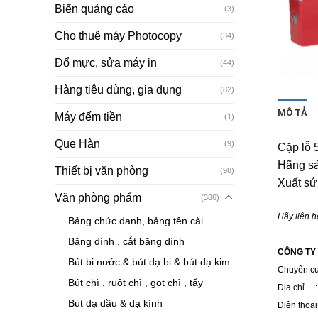
Biển quảng cáo
(3)
Cho thuê máy Photocopy
(34)
Đổ mực, sửa máy in
(44)
Hàng tiêu dùng, gia dụng
(82)
MÔ TẢ
Máy đếm tiền
(1)
Que Hàn
(9)
Cặp lỗ 
Hãng sả
Thiết bị văn phòng
(98)
Xuất sứ 
Văn phòng phẩm
(386)
Hãy liên h
Bảng chức danh, bảng tên cài
Băng dính , cắt băng dính
CÔNG TY
Bút bi nước & bút dạ bi & bút dạ kim
Chuyên c
Bút chì , ruột chì , gọt chì , tẩy
Địa chỉ : 
Bút dạ dầu & dạ kính
Điện thoạ