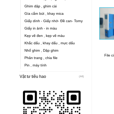
Ghim dập , ghim cài
Gía cắm bút , khay mica
Giấy dính - Giấy nhớ- Đề can- Tomy
Giấy in ảnh - in màu
Kẹp vẽ đen , kẹp vẽ màu
Khắc dấu , khay dấu , mực dấu
Nhổ ghim , Dập ghim
 KOKUYO jumbo 291(
Trình ký da đẹp A4
File c
Phân trang , chia file
9cm)
Pin , máy tính
Vật tư tiêu hao
(44)