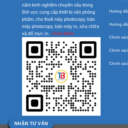
năm kinh nghiệm chuyên sâu trong
Hướng dẫ
lĩnh vực cung cấp thiết bị văn phòng
phẩm, cho thuê máy photocopy, bán
Hướng dẫn
máy photocopy, bán máy in, sửa chữa
và đổ mực in.
+Xem thêm
Chính sác
Chính sác
Chính sác
NHẬN TƯ VẤN