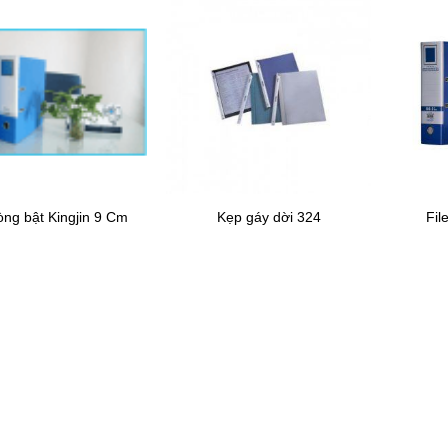
òng bật Kingjin 9 Cm
Kẹp gáy dời 324
Fil