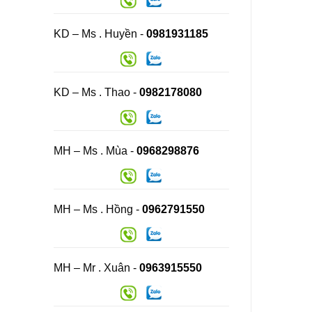
KD – Ms . Huyền -
0981931185
KD – Ms . Thao -
0982178080
MH – Ms . Mùa -
0968298876
MH – Ms . Hồng -
0962791550
MH – Mr . Xuân -
0963915550