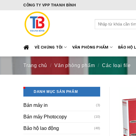
Skip
CÔNG TY VPP THANH BÌNH
to
content
Tìm
kiếm:
VỀ CHÚNG TÔI
VĂN PHÒNG PHẨM
BẢO HỘ 
Trang chủ
/
Văn phòng phẩm
/
Các loại file
DANH MỤC SẢN PHẨM
Bán máy in
(3)
Bán máy Photocopy
(10)
Bảo hộ lao động
(48)