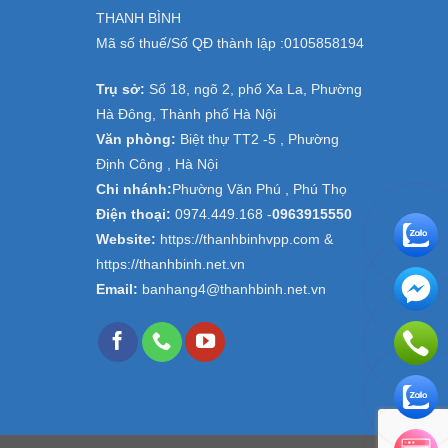
THANH BÌNH
Mã số thuế/Số QĐ thành lập :
0105858194
Trụ sở:
Số 18, ngõ 2, phố Xa La, Phường
Hà Đông, Thành phố Hà Nội
Văn phòng:
Biệt thự TT2 -5 , Phường
Định Công , Hà Nội
Chi nhánh:
Phường Văn Phú , Phú Thọ
Điện thoại:
0974.449.168
-
0963915550
Website:
https://thanhbinhvpp.com &
https://thanhbinh.net.vn
Email:
banhang4@thanhbinh.net.vn