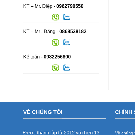
KT – Mr. Điệp -
0962790550
KT – Mr . Đăng -
0868538182
Kế toán -
0982256800
VỀ CHÚNG TÔI
CHÍNH 
Được thành lập từ 2012 với hơn 13
Về chúng t