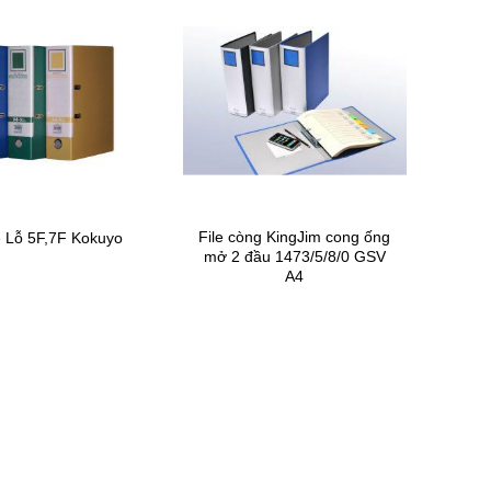
File còng KingJim cong ống
e Lỗ 5F,7F Kokuyo
mở 2 đầu 1473/5/8/0 GSV
A4