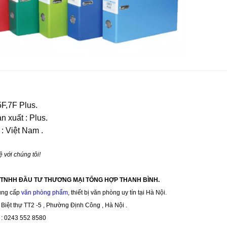
5F,7F Plus.
n xuất : Plus.
: Việt Nam .
ệ với chúng tôi!
 TNHH ĐẦU TƯ THƯƠNG MẠI TỔNG HỢP THANH BÌNH.
ung cấp
văn phòng phẩm
, thiết bị văn phòng uy tín tại Hà Nội.
Biệt thự TT2 -5 , Phường Định Công , Hà Nội .
i : 0243 552 8580