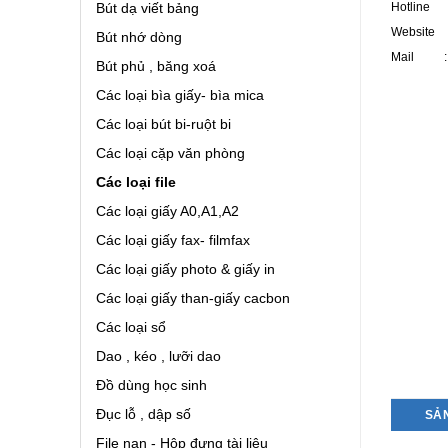
Hotline :
Bút dạ viết bảng
Website 
Bút nhớ dòng
Mail : v
Bút phủ , băng xoá
Các loại bìa giấy- bìa mica
Các loại bút bi-ruột bi
Các loại cặp văn phòng
Các loại file
Các loại giấy A0,A1,A2
Các loại giấy fax- filmfax
Các loại giấy photo & giấy in
Các loại giấy than-giấy cacbon
Các loại sổ
Dao , kéo , lưỡi dao
Đồ dùng học sinh
Đục lỗ , dập số
SẢ
File nan - Hộp đựng tài liệu