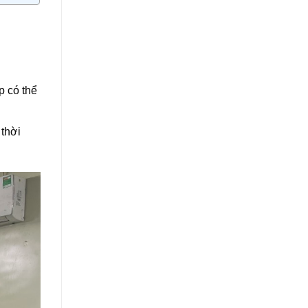
p có thể
 thời