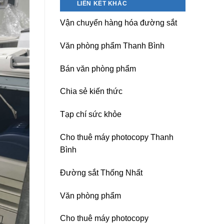
LIÊN KẾT KHÁC
nguồn
Dương)
máy
Hưng
Vận chuyển hàng hóa đường sắt
photocopy
Yên,
Ricoh
Hải
chuyên
Phòng-
Văn phòng phẩm Thanh Bình
nghiệp
sau
sát
Bán văn phòng phẩm
nhập
Chia sẻ kiến thức
Tạp chí sức khỏe
Cho thuê máy photocopy Thanh
Bình
Đường sắt Thống Nhất
Văn phòng phẩm
Cho thuê máy photocopy