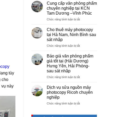
vụ
Cung cấp văn phòng phẩm
photocopy
chuyên nghiệp tại KCN
giá
Tam Dương –Vĩnh Phúc
rẻ
ở
Chức năng bình luận bị tắt
hà
Cung
nội
cấp
–
Cho thuê máy photocopy
văn
Báo
tại Hà Nam, Ninh Bình sau
phòng
giá
sát nhập
phẩm
photo
ở
Chức năng bình luận bị tắt
chuyên
tài
Cho
nghiệp
liệu
thuê
tại
cho
Báo giá văn phòng phẩm
máy
KCN
học
giá tốt tại (Hải Dương)
photocopy
Tam
sinh,
Hưng Yên, Hải Phòng-
ocopy
tại
Dương
sinh
sau sát nhập
Hà
–
dạng tùy
viên,
Nam,
Vĩnh
ở
Chức năng bình luận bị tắt
văn
g cho
Ninh
Phúc
Báo
phòng,
Bình
 vụ này
giá
công
Dịch vụ sửa nguồn máy
sau
văn
ty
photocopy Ricoh chuyên
sát
phòng
nghiệp
nhập
phẩm
ở
Chức năng bình luận bị tắt
giá
Dịch
tốt
vụ
tại
sửa
(Hải