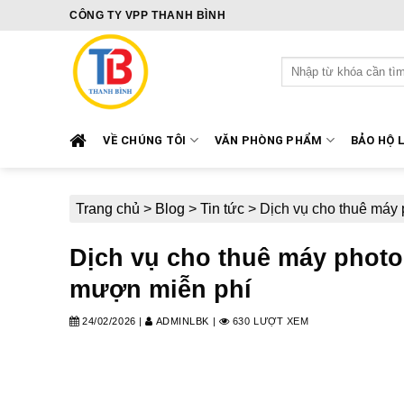
Skip
CÔNG TY VPP THANH BÌNH
to
content
Tìm
kiếm:
VỀ CHÚNG TÔI
VĂN PHÒNG PHẨM
BẢO HỘ 
Trang chủ
>
Blog
>
Tin tức
>
Dịch vụ cho thuê máy p
Dịch vụ cho thuê máy photoco
mượn miễn phí
24/02/2026
|
ADMINLBK
|
630 LƯỢT XEM