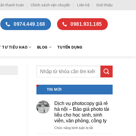
ẫn thanh toán
Chính sách vận chuyển
Liên hệ
Giới thiệu
0974.449.168
0981.931.185
T TƯ TIÊU HAO
BLOG
TUYỂN DỤNG
TIN MỚI
Dịch vụ photocopy giá rẻ
hà nội – Báo giá photo tài
liệu cho học sinh, sinh
viên, văn phòng, công ty
ở
Chức năng bình luận bị tắt
Dịch