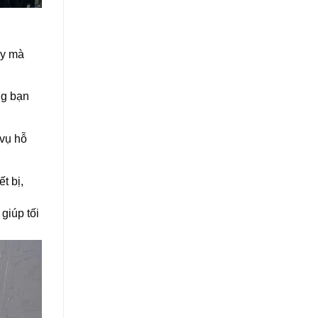
py mà
ng bạn
 vụ hỗ
t bị,
giúp tối