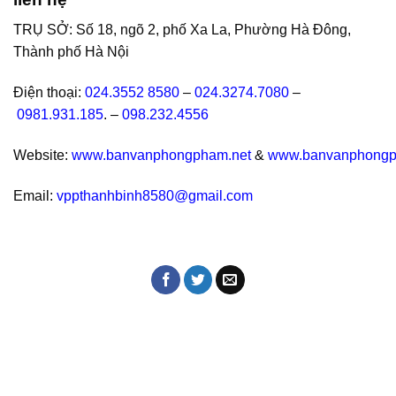
TRỤ SỞ: Số 18, ngõ 2, phố Xa La, Phường Hà Đông,
Thành phố Hà Nội
Điện thoại:
024.3552 8580
–
024.3274.7080
–
0981.931.185
. –
098.232.4556
Website:
www.banvanphongpham.net
&
www.banvanphongp
Email:
vppthanhbinh8580@gmail.com