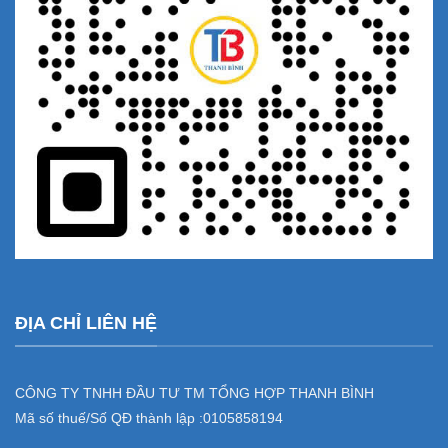
ĐỊA CHỈ LIÊN HỆ
CÔNG TY TNHH ĐẦU TƯ TM TỔNG HỢP THANH BÌNH
Mã số thuế/Số QĐ thành lập :
0105858194