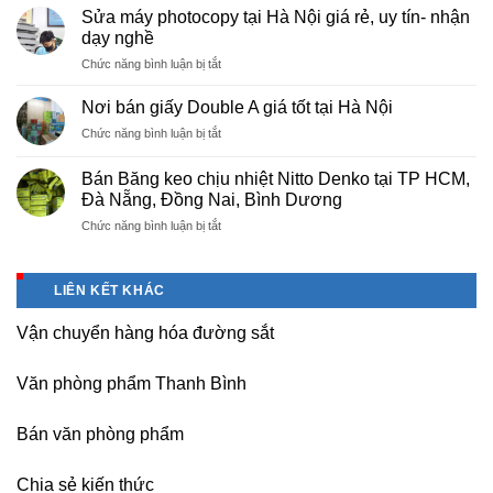
cấp
Phú
Sửa máy photocopy tại Hà Nội giá rẻ, uy tín- nhận
màng
Thọ
dạy nghề
bọc
ở
Chức năng bình luận bị tắt
PE
Sửa
cho
máy
nhà
Nơi bán giấy Double A giá tốt tại Hà Nội
photocopy
máy,
ở
Chức năng bình luận bị tắt
tại
khu
Nơi
Hà
công
bán
Nội
Bán Băng keo chịu nhiệt Nitto Denko tại TP HCM,
nghiệp
giấy
giá
Đà Nẵng, Đồng Nai, Bình Dương
Bắc
Double
rẻ,
thăng
ở
Chức năng bình luận bị tắt
A
uy
Long,
Bán
giá
tín-
Nội
Băng
tốt
nhận
Bài
keo
tại
dạy
LIÊN KẾT KHÁC
Hà
chịu
Hà
nghề
Nội
nhiệt
Nội
Vận chuyển hàng hóa đường sắt
Nitto
Denko
tại
Văn phòng phẩm Thanh Bình
TP
HCM,
Đà
Bán văn phòng phẩm
Nẵng,
Đồng
Chia sẻ kiến thức
Nai,