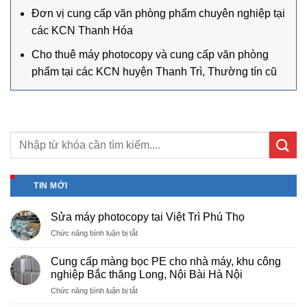
Đơn vị cung cấp văn phòng phẩm chuyên nghiệp tại
các KCN Thanh Hóa
Cho thuê máy photocopy và cung cấp văn phòng
phẩm tại các KCN huyện Thanh Trì, Thường tín cũ
TIN MỚI
Sửa máy photocopy tại Việt Trì Phú Thọ
ở
Chức năng bình luận bị tắt
Sửa
máy
Cung cấp màng bọc PE cho nhà máy, khu công
photocopy
nghiệp Bắc thăng Long, Nội Bài Hà Nội
tại
ở
Chức năng bình luận bị tắt
Việt
Cung
Trì