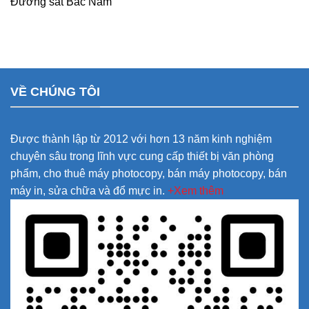
Đường sắt Bắc Nam
VỀ CHÚNG TÔI
Được thành lập từ 2012 với hơn 13 năm kinh nghiệm
chuyên sâu trong lĩnh vực cung cấp thiết bị văn phòng
phẩm, cho thuê máy photocopy, bán máy photocopy, bán
máy in, sửa chữa và đổ mực in.
+Xem thêm