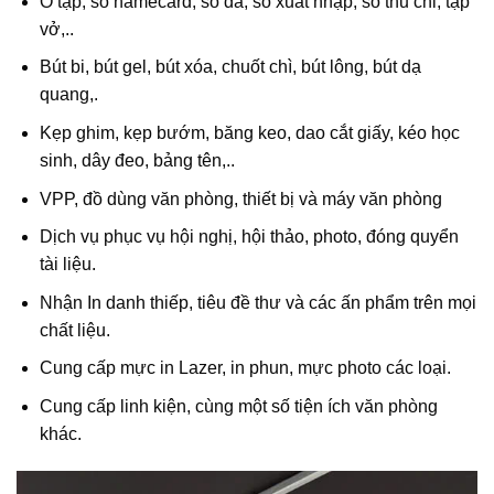
Ổ tập, sổ namecard, sổ da, sổ xuất nhập, sổ thu chi, tập
vở,..
Bút bi, bút gel, bút xóa, chuốt chì, bút lông, bút dạ
quang,.
Kẹp ghim, kẹp bướm, băng keo, dao cắt giấy, kéo học
sinh, dây đeo, bảng tên,..
VPP, đồ dùng văn phòng, thiết bị và máy văn phòng
Dịch vụ phục vụ hội nghị, hội thảo, photo, đóng quyển
tài liệu.
Nhận In danh thiếp, tiêu đề thư và các ấn phẩm trên mọi
chất liệu.
Cung cấp mực in Lazer, in phun, mực photo các loại.
Cung cấp linh kiện, cùng một số tiện ích văn phòng
khác.