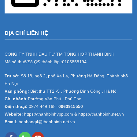
ĐỊA CHỈ LIÊN HỆ
CÔNG TY TNHH ĐẦU TƯ TM TỔNG HỢP THANH BÌNH
Mã số thuế/Số QĐ thành lập :
0105858194
Trụ sở:
Số 18, ngõ 2, phố Xa La, Phường Hà Đông, Thành phố
Hà Nội
Văn phòng:
Biệt thự TT2 -5 , Phường Định Công , Hà Nội
Chi nhánh:
Phường Văn Phú , Phú Thọ
Điện thoại:
0974.449.168
-
0963915550
Website:
https://thanhbinhvpp.com & https://thanhbinh.net.vn
Email:
banhang4@thanhbinh.net.vn