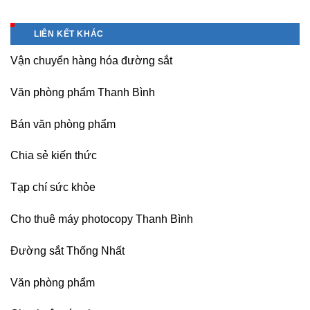
phòng,
Dịch
giá
sát
công
vụ
tốt
nhập
ty
sửa
tại
LIÊN KẾT KHÁC
nguồn
(Hải
máy
Dương)
Vận chuyển hàng hóa đường sắt
photocopy
Hưng
Ricoh
Yên,
chuyên
Hải
Văn phòng phẩm Thanh Bình
nghiệp
Phòng-
sau
Bán văn phòng phẩm
sát
nhập
Chia sẻ kiến thức
Tạp chí sức khỏe
Cho thuê máy photocopy Thanh Bình
Đường sắt Thống Nhất
Văn phòng phẩm