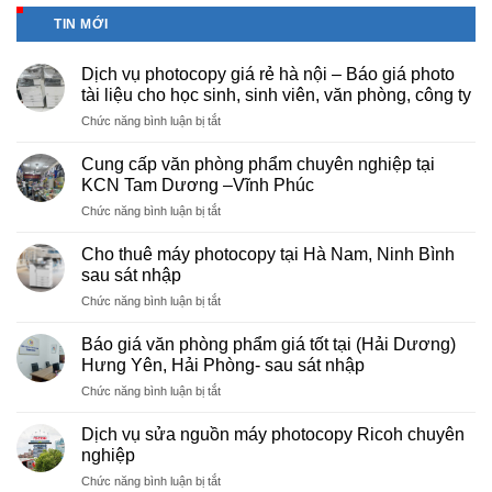
TIN MỚI
Dịch vụ photocopy giá rẻ hà nội – Báo giá photo
tài liệu cho học sinh, sinh viên, văn phòng, công ty
ở
Chức năng bình luận bị tắt
Dịch
vụ
Cung cấp văn phòng phẩm chuyên nghiệp tại
photocopy
KCN Tam Dương –Vĩnh Phúc
giá
ở
Chức năng bình luận bị tắt
rẻ
Cung
hà
cấp
nội
Cho thuê máy photocopy tại Hà Nam, Ninh Bình
văn
–
sau sát nhập
phòng
Báo
ở
Chức năng bình luận bị tắt
phẩm
giá
Cho
chuyên
photo
thuê
nghiệp
Báo giá văn phòng phẩm giá tốt tại (Hải Dương)
tài
máy
tại
Hưng Yên, Hải Phòng- sau sát nhập
liệu
photocopy
KCN
cho
ở
Chức năng bình luận bị tắt
tại
Tam
học
Báo
Hà
Dương
sinh,
giá
Nam,
Dịch vụ sửa nguồn máy photocopy Ricoh chuyên
–
sinh
văn
Ninh
nghiệp
Vĩnh
viên,
phòng
Bình
Phúc
văn
ở
Chức năng bình luận bị tắt
phẩm
sau