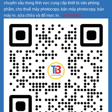
chuyên sâu trong lĩnh vực cung cấp thiết bị văn phòng
phẩm, cho thuê máy photocopy, bán máy photocopy, bán
máy in, sửa chữa và đổ mực in.
+Xem thêm