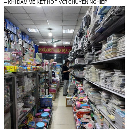
– KHI ĐAM MÊ KẾT HỢP VỚI CHUYÊN NGHIỆP