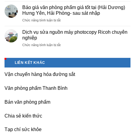
Cho
chuyên
photo
thuê
nghiệp
Báo giá văn phòng phẩm giá tốt tại (Hải Dương)
tài
máy
tại
Hưng Yên, Hải Phòng- sau sát nhập
liệu
photocopy
KCN
cho
ở
Chức năng bình luận bị tắt
tại
Tam
học
Báo
Hà
Dương
sinh,
giá
Nam,
Dịch vụ sửa nguồn máy photocopy Ricoh chuyên
–
sinh
văn
Ninh
nghiệp
Vĩnh
viên,
phòng
Bình
Phúc
văn
ở
Chức năng bình luận bị tắt
phẩm
sau
phòng,
Dịch
giá
sát
công
vụ
tốt
nhập
ty
sửa
tại
LIÊN KẾT KHÁC
nguồn
(Hải
máy
Dương)
Vận chuyển hàng hóa đường sắt
photocopy
Hưng
Ricoh
Yên,
chuyên
Hải
Văn phòng phẩm Thanh Bình
nghiệp
Phòng-
sau
Bán văn phòng phẩm
sát
nhập
Chia sẻ kiến thức
Tạp chí sức khỏe