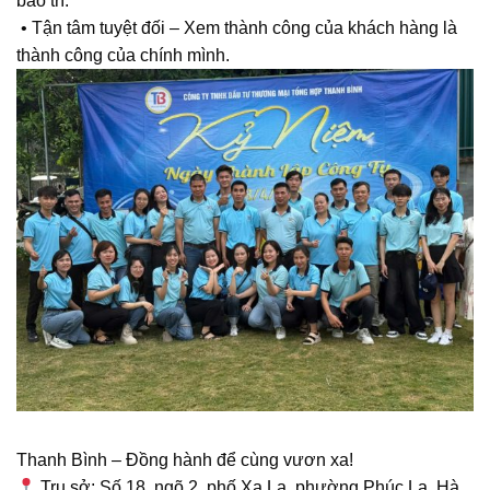
bảo trì.
• Tận tâm tuyệt đối – Xem thành công của khách hàng là
thành công của chính mình.
Thanh Bình – Đồng hành để cùng vươn xa!
Trụ sở: Số 18, ngõ 2, phố Xa La, phường Phúc La, Hà