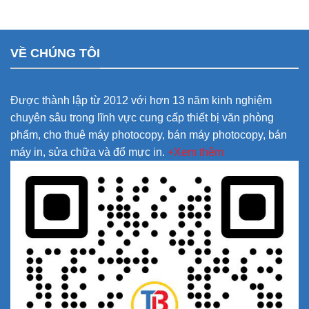
VỀ CHÚNG TÔI
Được thành lập từ 2012 với hơn 13 năm kinh nghiệm
chuyên sâu trong lĩnh vực cung cấp thiết bị văn phòng
phẩm, cho thuê máy photocopy, bán máy photocopy, bán
máy in, sửa chữa và đổ mực in.
+Xem thêm