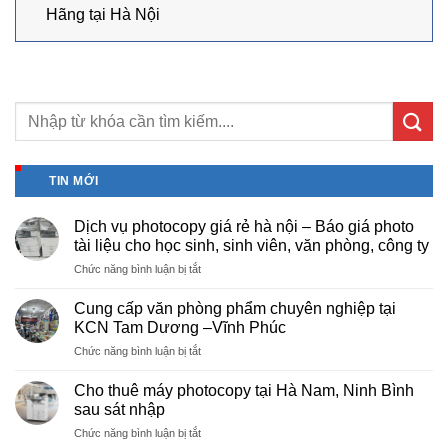
Hãng tại Hà Nội
TIN MỚI
Dịch vụ photocopy giá rẻ hà nội – Báo giá photo
tài liệu cho học sinh, sinh viên, văn phòng, công ty
ở
Chức năng bình luận bị tắt
Dịch
vụ
Cung cấp văn phòng phẩm chuyên nghiệp tại
photocopy
KCN Tam Dương –Vĩnh Phúc
giá
ở
Chức năng bình luận bị tắt
rẻ
Cung
hà
cấp
nội
Cho thuê máy photocopy tại Hà Nam, Ninh Bình
văn
–
sau sát nhập
phòng
Báo
ở
Chức năng bình luận bị tắt
phẩm
giá