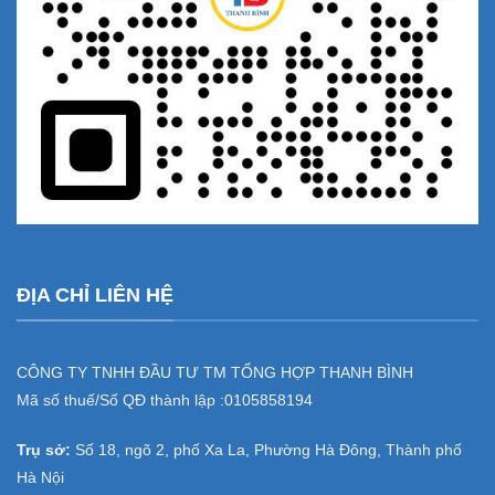
ĐỊA CHỈ LIÊN HỆ
CÔNG TY TNHH ĐẦU TƯ TM TỔNG HỢP THANH BÌNH
Mã số thuế/Số QĐ thành lập :
0105858194
Trụ sở:
Số 18, ngõ 2, phố Xa La, Phường Hà Đông, Thành phố
Hà Nội