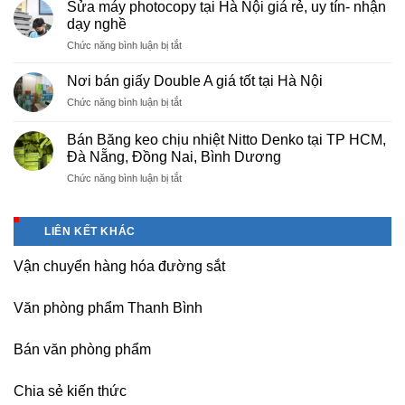
cấp
Phú
Sửa máy photocopy tại Hà Nội giá rẻ, uy tín- nhận
màng
Thọ
dạy nghề
bọc
ở
Chức năng bình luận bị tắt
PE
Sửa
cho
máy
nhà
Nơi bán giấy Double A giá tốt tại Hà Nội
photocopy
máy,
ở
Chức năng bình luận bị tắt
tại
khu
Nơi
Hà
công
bán
Nội
Bán Băng keo chịu nhiệt Nitto Denko tại TP HCM,
nghiệp
giấy
giá
Đà Nẵng, Đồng Nai, Bình Dương
Bắc
Double
rẻ,
thăng
ở
Chức năng bình luận bị tắt
A
uy
Long,
Bán
giá
tín-
Nội
Băng
tốt
nhận
Bài
keo
tại
dạy
LIÊN KẾT KHÁC
Hà
chịu
Hà
nghề
Nội
nhiệt
Nội
Vận chuyển hàng hóa đường sắt
Nitto
Denko
tại
Văn phòng phẩm Thanh Bình
TP
HCM,
Đà
Bán văn phòng phẩm
Nẵng,
Đồng
Chia sẻ kiến thức
Nai,