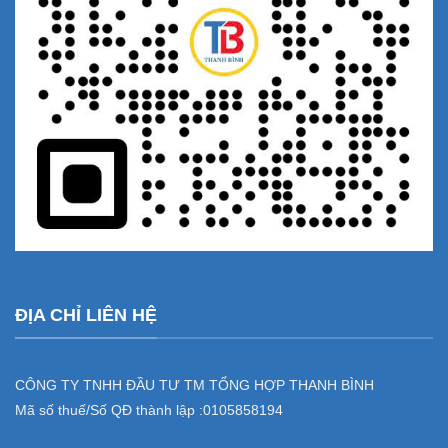
ĐỊA CHỈ LIÊN HỆ
CÔNG TY TNHH ĐẦU TƯ TM TỔNG HỢP THANH BÌNH
Mã số thuế/Số QĐ thành lập :
0105858194