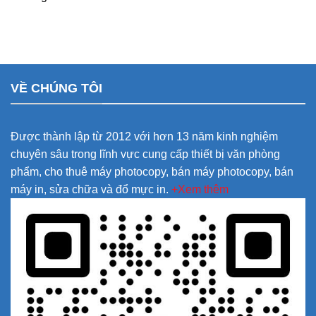
VỀ CHÚNG TÔI
Được thành lập từ 2012 với hơn 13 năm kinh nghiệm
chuyên sâu trong lĩnh vực cung cấp thiết bị văn phòng
phẩm, cho thuê máy photocopy, bán máy photocopy, bán
máy in, sửa chữa và đổ mực in.
+Xem thêm