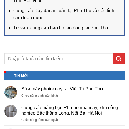
Thọ, Bắc Ninh
Cung cấp Dây đai an toàn tại Phú Thọ và các tỉnh-
ship toàn quốc
Tư vấn, cung cấp bảo hộ lao động tại Phú Thọ
TIN MỚI
Sửa máy photocopy tại Việt Trì Phú Thọ
ở
Chức năng bình luận bị tắt
Sửa
máy
Cung cấp màng bọc PE cho nhà máy, khu công
photocopy
nghiệp Bắc thăng Long, Nội Bài Hà Nội
tại
ở
Chức năng bình luận bị tắt
Việt
Cung
Trì