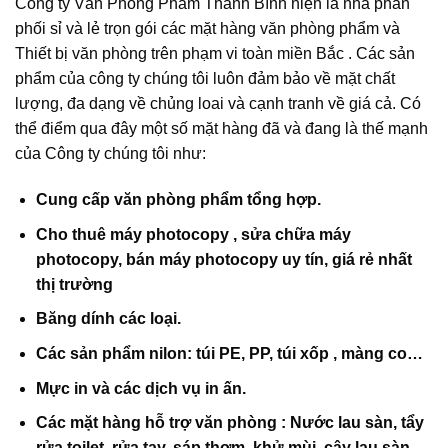
Công ty Văn Phòng Phẩm Thanh Bình hiện là nhà phân
phối sỉ và lẻ trọn gói các mặt hàng văn phòng phẩm và
Thiết bị văn phòng trên phạm vi toàn miền Bắc . Các sản
phẩm của công ty chúng tôi luôn đảm bảo về mặt chất
lượng, đa dạng về chủng loai và cạnh tranh về giá cả. Có
thể điểm qua đây một số mặt hàng đã và đang là thế mạnh
của Công ty chúng tôi như:
Cung cấp văn phòng phẩm tổng hợp.
Cho thuê máy photocopy , sửa chữa máy
photocopy, bán máy photocopy uy tín, giá rẻ nhất
thị trường
Băng dính các loại.
Các sản phẩm nilon: túi PE, PP, túi xốp , màng co…
Mực in và các dịch vụ in ấn.
Các mặt hàng hỗ trợ văn phòng : Nước lau sàn, tẩy
rửa toilet, rửa tay, sáp thơm, khử mùi, cây lau sàn