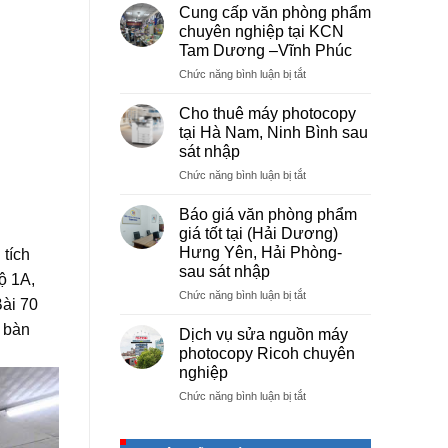
vụ
Cung cấp văn phòng phẩm
photocopy
chuyên nghiệp tại KCN
giá
Tam Dương –Vĩnh Phúc
rẻ
ở
Chức năng bình luận bị tắt
hà
Cung
nội
cấp
–
Cho thuê máy photocopy
văn
Báo
tại Hà Nam, Ninh Bình sau
phòng
giá
sát nhập
phẩm
photo
ở
Chức năng bình luận bị tắt
chuyên
tài
Cho
nghiệp
liệu
thuê
tại
cho
Báo giá văn phòng phẩm
máy
KCN
học
giá tốt tại (Hải Dương)
photocopy
Tam
sinh,
Hưng Yên, Hải Phòng-
tích
tại
Dương
sinh
sau sát nhập
Hà
–
ộ 1A,
viên,
Nam,
Vĩnh
ở
Chức năng bình luận bị tắt
văn
Bài 70
Ninh
Phúc
Báo
phòng,
Bình
 bàn
giá
công
Dịch vụ sửa nguồn máy
sau
văn
ty
photocopy Ricoh chuyên
sát
phòng
nghiệp
nhập
phẩm
ở
Chức năng bình luận bị tắt
giá
Dịch
tốt
vụ
tại
sửa
(Hải