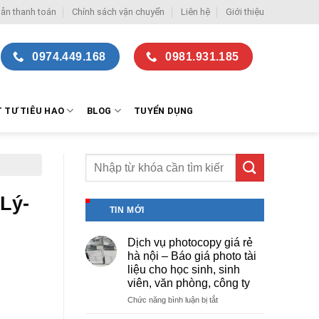
ẫn thanh toán
Chính sách vận chuyển
Liên hệ
Giới thiệu
0974.449.168
0981.931.185
T TƯ TIÊU HAO
BLOG
TUYỂN DỤNG
Lý-
TIN MỚI
Dịch vụ photocopy giá rẻ
hà nội – Báo giá photo tài
liệu cho học sinh, sinh
viên, văn phòng, công ty
ở
Chức năng bình luận bị tắt
Dịch