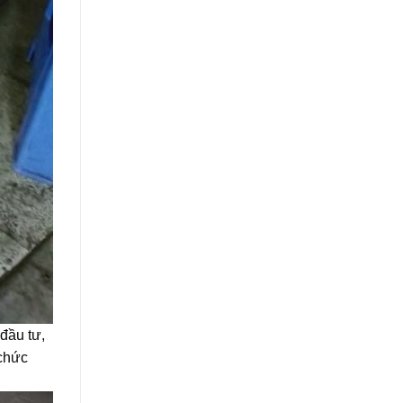
đầu tư,
 chức