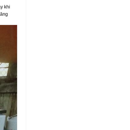
y khi
răng