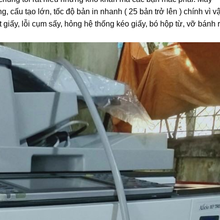
 cấu tạo lớn, tốc độ bản in nhanh ( 25 bản trở lên ) chính vì vậ
t giấy, lỗi cụm sấy, hỏng hệ thống kéo giấy, bó hộp từ, vỡ bánh 