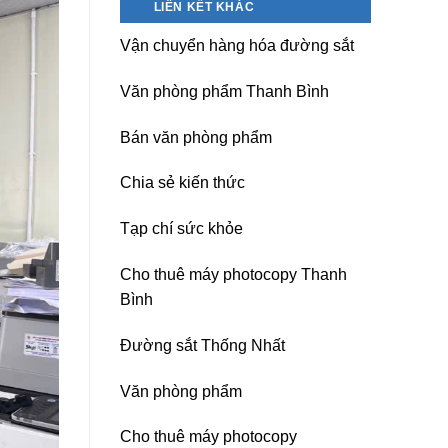
LIÊN KẾT KHÁC
nguồn
Dương)
máy
Hưng
Vận chuyển hàng hóa đường sắt
photocopy
Yên,
Ricoh
Hải
chuyên
Phòng-
Văn phòng phẩm Thanh Bình
nghiệp
sau
sát
Bán văn phòng phẩm
nhập
Chia sẻ kiến thức
Tạp chí sức khỏe
Cho thuê máy photocopy Thanh
Bình
Đường sắt Thống Nhất
Văn phòng phẩm
Cho thuê máy photocopy