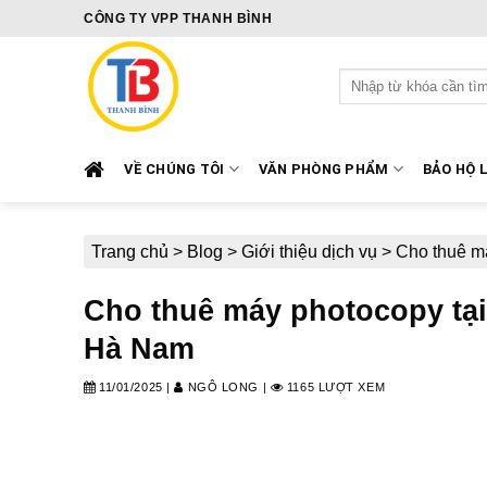
Skip
CÔNG TY VPP THANH BÌNH
to
content
Tìm
kiếm:
VỀ CHÚNG TÔI
VĂN PHÒNG PHẨM
BẢO HỘ 
Trang chủ
>
Blog
>
Giới thiệu dịch vụ
>
Cho thuê m
Cho thuê máy photocopy tạ
Hà Nam
11/01/2025
|
NGÔ LONG
|
1165 LƯỢT XEM