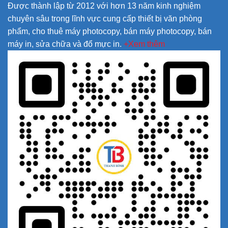
Được thành lập từ 2012 với hơn 13 năm kinh nghiệm
chuyên sâu trong lĩnh vực cung cấp thiết bị văn phòng
phẩm, cho thuê máy photocopy, bán máy photocopy, bán
máy in, sửa chữa và đổ mực in.
+Xem thêm