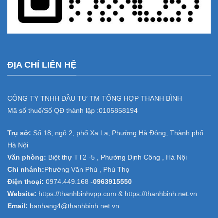
ĐỊA CHỈ LIÊN HỆ
CÔNG TY TNHH ĐẦU TƯ TM TỔNG HỢP THANH BÌNH
Mã số thuế/Số QĐ thành lập :
0105858194
Trụ sở:
Số 18, ngõ 2, phố Xa La, Phường Hà Đông, Thành phố
Hà Nội
Văn phòng:
Biệt thự TT2 -5 , Phường Định Công , Hà Nội
Chi nhánh:
Phường Văn Phú , Phú Thọ
Điện thoại:
0974.449.168
-
0963915550
Website:
https://thanhbinhvpp.com & https://thanhbinh.net.vn
Email:
banhang4@thanhbinh.net.vn