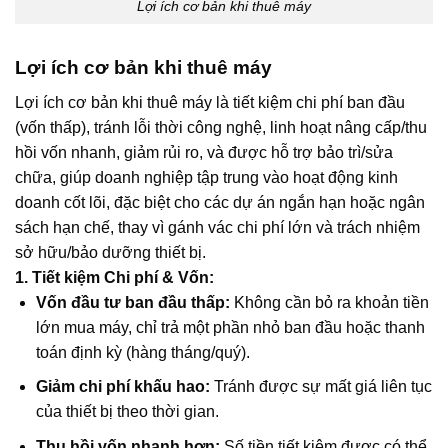
Lợi ích cơ bản khi thuê máy
Lợi ích cơ bản khi thuê máy
Lợi ích cơ bản khi thuê máy là tiết kiệm chi phí ban đầu
(vốn thấp), tránh lỗi thời công nghệ, linh hoạt nâng cấp/thu
hồi vốn nhanh, giảm rủi ro, và được hỗ trợ bảo trì/sửa
chữa, giúp doanh nghiệp tập trung vào hoạt động kinh
doanh cốt lõi, đặc biệt cho các dự án ngắn hạn hoặc ngân
sách hạn chế, thay vì gánh vác chi phí lớn và trách nhiệm
sở hữu/bảo dưỡng thiết bị.
1. Tiết kiệm Chi phí & Vốn:
Vốn đầu tư ban đầu thấp:
Không cần bỏ ra khoản tiền
lớn mua máy, chỉ trả một phần nhỏ ban đầu hoặc thanh
toán định kỳ (hàng tháng/quý).
Giảm chi phí khấu hao:
Tránh được sự mất giá liên tục
của thiết bị theo thời gian.
Thu hồi vốn nhanh hơn:
Số tiền tiết kiệm được có thể