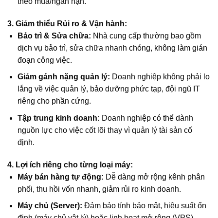
theo mùa/ngắn hạn.
3. Giảm thiểu Rủi ro & Vận hành:
Bảo trì & Sửa chữa:
Nhà cung cấp thường bao gồm
dịch vụ bảo trì, sửa chữa nhanh chóng, không làm gián
đoạn công việc.
Giảm gánh nặng quản lý:
Doanh nghiệp không phải lo
lắng về việc quản lý, bảo dưỡng phức tạp, đội ngũ IT
riêng cho phần cứng.
Tập trung kinh doanh:
Doanh nghiệp có thể dành
nguồn lực cho việc cốt lõi thay vì quản lý tài sản cố
định.
4. Lợi ích riêng cho từng loại máy:
Máy bán hàng tự động:
Dễ dàng mở rộng kênh phân
phối, thu hồi vốn nhanh, giảm rủi ro kinh doanh.
Máy chủ (Server):
Đảm bảo tính bảo mật, hiệu suất ổn
định (máy chủ vật lý) hoặc linh hoạt mở rộng (VPS),