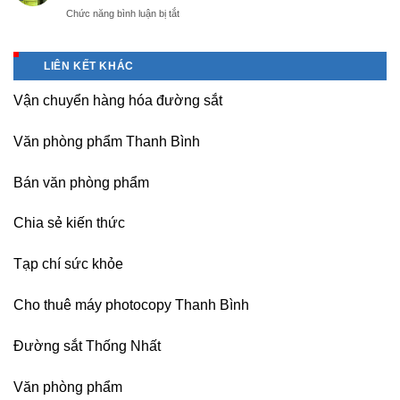
rẻ,
thăng
ở
Chức năng bình luận bị tắt
A
uy
Long,
Bán
giá
tín-
Nội
Băng
tốt
nhận
Bài
keo
tại
dạy
LIÊN KẾT KHÁC
Hà
chịu
Hà
nghề
Nội
nhiệt
Nội
Vận chuyển hàng hóa đường sắt
Nitto
Denko
tại
Văn phòng phẩm Thanh Bình
TP
HCM,
Đà
Bán văn phòng phẩm
Nẵng,
Đồng
Chia sẻ kiến thức
Nai,
Bình
Dương
Tạp chí sức khỏe
Cho thuê máy photocopy Thanh Bình
Đường sắt Thống Nhất
Văn phòng phẩm