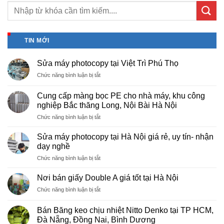
TIN MỚI
Sửa máy photocopy tại Việt Trì Phú Thọ
ở
Chức năng bình luận bị tắt
Sửa
máy
Cung cấp màng bọc PE cho nhà máy, khu công
photocopy
nghiệp Bắc thăng Long, Nội Bài Hà Nội
tại
ở
Chức năng bình luận bị tắt
Việt
Cung
Trì
cấp
Phú
Sửa máy photocopy tại Hà Nội giá rẻ, uy tín- nhận
màng
Thọ
dạy nghề
bọc
ở
Chức năng bình luận bị tắt
PE
Sửa
cho
máy
nhà
Nơi bán giấy Double A giá tốt tại Hà Nội
photocopy
máy,
ở
Chức năng bình luận bị tắt
tại
khu
Nơi
Hà
công
bán
Nội
Bán Băng keo chịu nhiệt Nitto Denko tại TP HCM,
nghiệp
giấy
giá
Đà Nẵng, Đồng Nai, Bình Dương
Bắc
Double