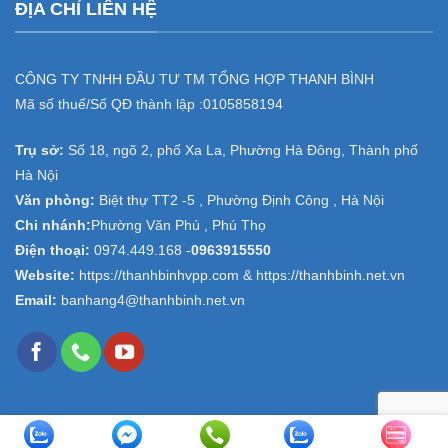
ĐỊA CHỈ LIÊN HỆ
CÔNG TY TNHH ĐẦU TƯ TM TỔNG HỢP THANH BÌNH
Mã số thuế/Số QĐ thành lập :
0105858194
Trụ sở:
Số 18, ngõ 2, phố Xa La, Phường Hà Đông, Thành phố
Hà Nội
Văn phòng:
Biệt thự TT2 -5 , Phường Định Công , Hà Nội
Chi nhánh:
Phường Văn Phú , Phú Thọ
Điện thoại:
0974.449.168
-
0963915550
Website:
https://thanhbinhvpp.com & https://thanhbinh.net.vn
Email:
banhang4@thanhbinh.net.vn
Copyright 2026 ©
Văn phòng phẩm Thanh Bình