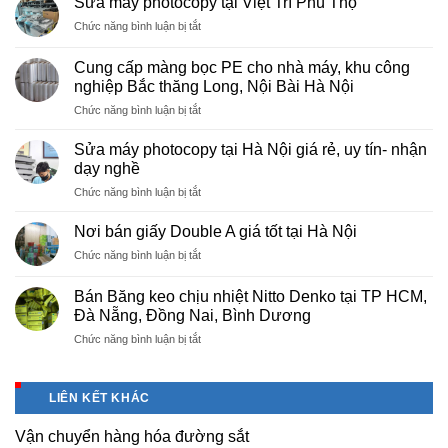
Sửa máy photocopy tại Việt Trì Phú Thọ
ở
Chức năng bình luận bị tắt
Sửa
máy
Cung cấp màng bọc PE cho nhà máy, khu công
photocopy
nghiệp Bắc thăng Long, Nội Bài Hà Nội
tại
ở
Chức năng bình luận bị tắt
Việt
Cung
Trì
cấp
Phú
Sửa máy photocopy tại Hà Nội giá rẻ, uy tín- nhận
màng
Thọ
dạy nghề
bọc
ở
Chức năng bình luận bị tắt
PE
Sửa
cho
máy
nhà
Nơi bán giấy Double A giá tốt tại Hà Nội
photocopy
máy,
ở
Chức năng bình luận bị tắt
tại
khu
Nơi
Hà
công
bán
Nội
Bán Băng keo chịu nhiệt Nitto Denko tại TP HCM,
nghiệp
giấy
giá
Đà Nẵng, Đồng Nai, Bình Dương
Bắc
Double
rẻ,
thăng
ở
Chức năng bình luận bị tắt
A
uy
Long,
Bán
giá
tín-
Nội
Băng
tốt
nhận
Bài
keo
tại
dạy
LIÊN KẾT KHÁC
Hà
chịu
Hà
nghề
Nội
nhiệt
Nội
Vận chuyển hàng hóa đường sắt
Nitto