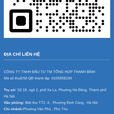
ĐỊA CHỈ LIÊN HỆ
CÔNG TY TNHH ĐẦU TƯ TM TỔNG HỢP THANH BÌNH
Mã số thuế/Số QĐ thành lập :
0105858194
Trụ sở:
Số 18, ngõ 2, phố Xa La, Phường Hà Đông, Thành phố
Hà Nội
Văn phòng:
Biệt thự TT2 -5 , Phường Định Công , Hà Nội
Chi nhánh:
Phường Văn Phú , Phú Thọ