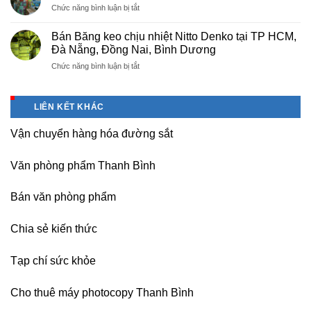
máy,
ở
Chức năng bình luận bị tắt
tại
khu
Nơi
Hà
công
bán
Nội
Bán Băng keo chịu nhiệt Nitto Denko tại TP HCM,
nghiệp
giấy
giá
Đà Nẵng, Đồng Nai, Bình Dương
Bắc
Double
rẻ,
thăng
ở
Chức năng bình luận bị tắt
A
uy
Long,
Bán
giá
tín-
Nội
Băng
tốt
nhận
Bài
keo
tại
dạy
LIÊN KẾT KHÁC
Hà
chịu
Hà
nghề
Nội
nhiệt
Nội
Vận chuyển hàng hóa đường sắt
Nitto
Denko
tại
Văn phòng phẩm Thanh Bình
TP
HCM,
Đà
Bán văn phòng phẩm
Nẵng,
Đồng
Chia sẻ kiến thức
Nai,
Bình
Dương
Tạp chí sức khỏe
Cho thuê máy photocopy Thanh Bình