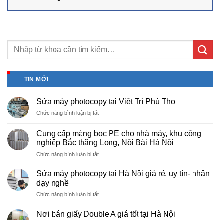
TIN MỚI
Sửa máy photocopy tại Việt Trì Phú Thọ
ở
Chức năng bình luận bị tắt
Sửa
máy
Cung cấp màng bọc PE cho nhà máy, khu công
photocopy
nghiệp Bắc thăng Long, Nội Bài Hà Nội
tại
ở
Chức năng bình luận bị tắt
Việt
Cung
Trì
cấp
Phú
Sửa máy photocopy tại Hà Nội giá rẻ, uy tín- nhận
màng
Thọ
dạy nghề
bọc
ở
Chức năng bình luận bị tắt
PE
Sửa
cho
máy
nhà
Nơi bán giấy Double A giá tốt tại Hà Nội
photocopy