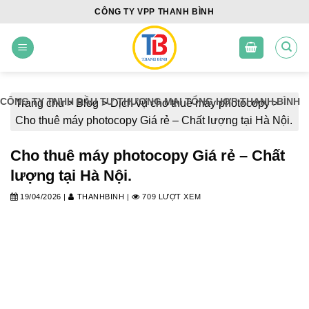
Skip
CÔNG TY VPP THANH BÌNH
to
content
CÔNG TY TNHH ĐẦU TƯ THƯƠNG MẠI TỔNG HỢP THANH BÌNH
Trang chủ
>
Blog
>
Dịch vụ cho thuê máy photocopy
>
Cho thuê máy photocopy Giá rẻ – Chất lượng tại Hà Nội.
Cho thuê máy photocopy Giá rẻ – Chất
lượng tại Hà Nội.
19/04/2026
|
THANHBINH
|
709 LƯỢT XEM