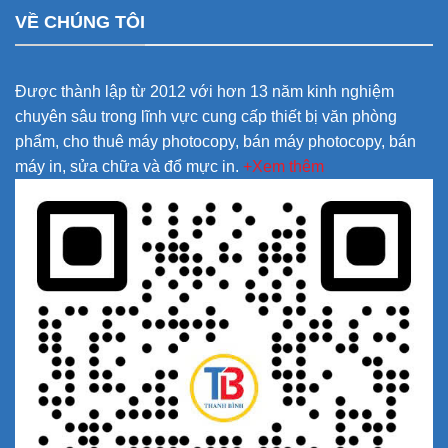
VỀ CHÚNG TÔI
Được thành lập từ 2012 với hơn 13 năm kinh nghiệm
chuyên sâu trong lĩnh vực cung cấp thiết bị văn phòng
phẩm, cho thuê máy photocopy, bán máy photocopy, bán
máy in, sửa chữa và đổ mực in.
+Xem thêm