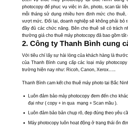
photocopy để phục vụ việc in ấn, photo, scan tài l
mỗi tháng sử dụng nhiều hơn định mức cho thuê, 
vượt mức. Đổi lại, doanh nghiệp sẽ không phải bỏ
đầy đủ các chức năng. Bên cho thuê sẽ có trách n
thường giá cho thuê máy photocopy đã bao gồm tất cả
2. Công ty Thanh Bình cung 
Với tiêu chí lấy sự hài lòng của khách hàng là thướ
của Thanh Bình cung cấp các loại máy photocopy củ
trường hiện nay như: Ricoh, Canon, Xerox…..
Thanh Bình cam kết cho thuê máy photo tại Bắc Nin
Luôn đảm bảo máy photocopy đem đến cho khách 
đại như ( copy + in qua mạng + Scan mầu ).
Luôn đảm bảo bản chụp rõ, đẹp đúng theo yêu c
Máy photocopy luôn hoạt động ở trạng thái ổn định