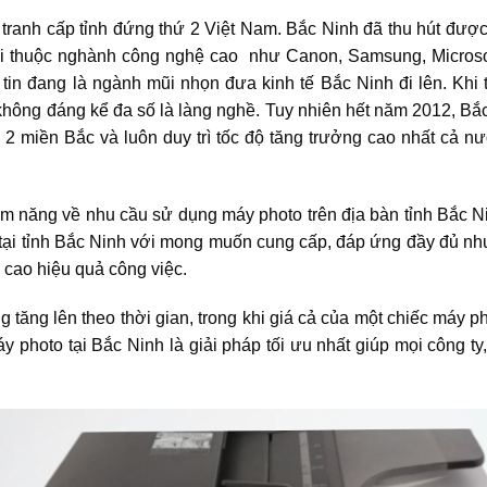
 tranh cấp tỉnh đứng thứ 2 Việt Nam. Bắc Ninh đã thu hút được
ài thuộc nghành công nghệ cao như Canon, Samsung, Microso
n đang là ngành mũi nhọn đưa kinh tế Bắc Ninh đi lên. Khi t
không đáng kể đa số là làng nghề. Tuy nhiên hết năm 2012, Bắc
 2 miền Bắc và luôn duy trì tốc độ tăng trưởng cao nhất cả nư
ềm năng về nhu cầu sử dụng máy photo trên địa bàn tỉnh Bắc N
o tại tỉnh Bắc Ninh với mong muốn cung cấp, đáp ứng đầy đủ nh
cao hiệu quả công việc.
tăng lên theo thời gian, trong khi giá cả của một chiếc máy p
y photo tại Bắc Ninh là giải pháp tối ưu nhất giúp mọi công ty