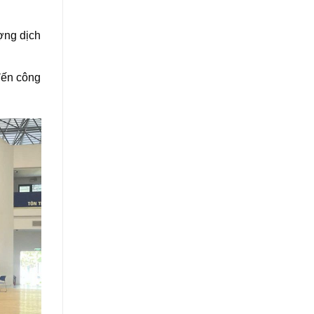
ợng dịch
đến công