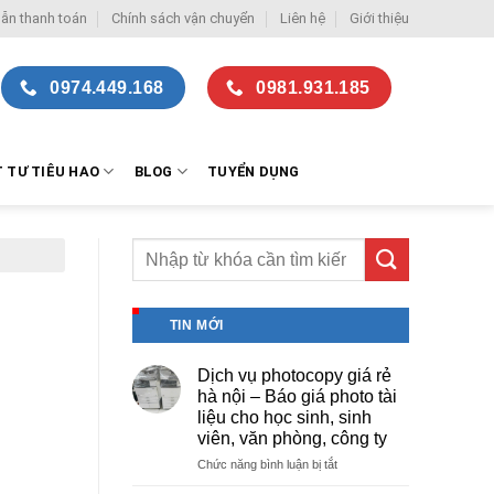
ẫn thanh toán
Chính sách vận chuyển
Liên hệ
Giới thiệu
0974.449.168
0981.931.185
T TƯ TIÊU HAO
BLOG
TUYỂN DỤNG
TIN MỚI
Dịch vụ photocopy giá rẻ
hà nội – Báo giá photo tài
liệu cho học sinh, sinh
viên, văn phòng, công ty
ở
Chức năng bình luận bị tắt
Dịch