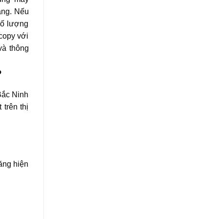
áng. Nếu
số lượng
copy với
và thông
?
 Bắc Ninh
trên thị
ăng hiện