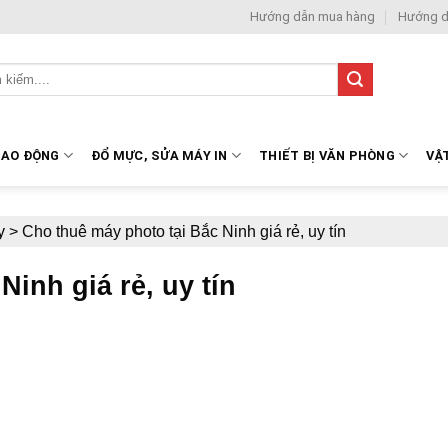
Hướng dẫn mua hàng
Hướng d
LAO ĐỘNG
ĐỔ MỰC, SỬA MÁY IN
THIẾT BỊ VĂN PHÒNG
VẬ
y
>
Cho thuê máy photo tại Bắc Ninh giá rẻ, uy tín
inh giá rẻ, uy tín