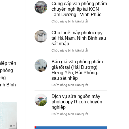
vụ
Cung cấp văn phòng phẩm
photocopy
chuyên nghiệp tại KCN
giá
Tam Dương –Vĩnh Phúc
rẻ
ở
Chức năng bình luận bị tắt
hà
Cung
nội
cấp
–
Cho thuê máy photocopy
văn
Báo
tại Hà Nam, Ninh Bình sau
phòng
giá
sát nhập
phẩm
photo
ở
Chức năng bình luận bị tắt
chuyên
tài
Cho
nghiệp
liệu
thuê
tại
cho
Báo giá văn phòng phẩm
iệp trên
máy
KCN
học
giá tốt tại (Hải Dương)
photocopy
n phòng
Tam
sinh,
Hưng Yên, Hải Phòng-
tại
Dương
sinh
rong
sau sát nhập
Hà
–
viên,
anh Bình
Nam,
Vĩnh
ở
Chức năng bình luận bị tắt
văn
Ninh
Phúc
Báo
phòng,
Bình
giá
công
Dịch vụ sửa nguồn máy
sau
văn
ty
photocopy Ricoh chuyên
sát
phòng
nghiệp
nhập
phẩm
ở
Chức năng bình luận bị tắt
giá
Dịch
tốt
vụ
tại
sửa
(Hải