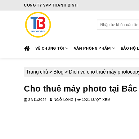
Skip
CÔNG TY VPP THANH BÌNH
to
content
Tìm
kiếm:
VỀ CHÚNG TÔI
VĂN PHÒNG PHẨM
BẢO HỘ 
Trang chủ
>
Blog
>
Dịch vụ cho thuê máy photocop
Cho thuê máy photo tại Bắc N
24/11/2024
|
NGÔ LONG
|
1021 LƯỢT XEM