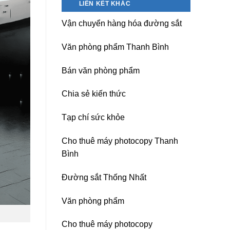
LIÊN KẾT KHÁC
nguồn
Dương)
máy
Hưng
Vận chuyển hàng hóa đường sắt
photocopy
Yên,
Ricoh
Hải
chuyên
Phòng-
Văn phòng phẩm Thanh Bình
nghiệp
sau
sát
Bán văn phòng phẩm
nhập
Chia sẻ kiến thức
Tạp chí sức khỏe
Cho thuê máy photocopy Thanh
Bình
Đường sắt Thống Nhất
Văn phòng phẩm
Cho thuê máy photocopy