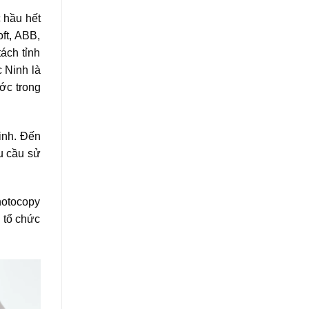
 hầu hết
ft, ABB,
ách tỉnh
 Ninh là
ớc trong
inh. Đến
u cầu sử
hotocopy
, tổ chức