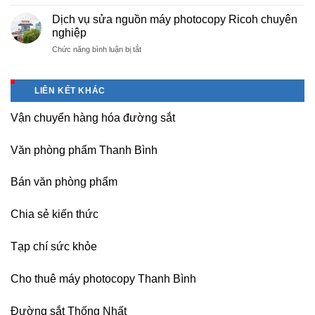
Báo
Hà
Dương
sinh,
giá
Nam,
Dịch vụ sửa nguồn máy photocopy Ricoh chuyên
–
sinh
văn
Ninh
nghiệp
Vĩnh
viên,
phòng
Bình
Phúc
văn
ở
Chức năng bình luận bị tắt
phẩm
sau
phòng,
Dịch
giá
sát
công
vụ
tốt
nhập
ty
sửa
tại
LIÊN KẾT KHÁC
nguồn
(Hải
máy
Dương)
Vận chuyển hàng hóa đường sắt
photocopy
Hưng
Ricoh
Yên,
chuyên
Hải
Văn phòng phẩm Thanh Bình
nghiệp
Phòng-
sau
Bán văn phòng phẩm
sát
nhập
Chia sẻ kiến thức
Tạp chí sức khỏe
Cho thuê máy photocopy Thanh Bình
Đường sắt Thống Nhất