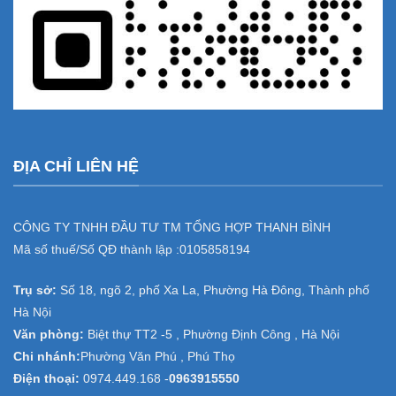
ĐỊA CHỈ LIÊN HỆ
CÔNG TY TNHH ĐẦU TƯ TM TỔNG HỢP THANH BÌNH
Mã số thuế/Số QĐ thành lập :
0105858194
Trụ sở:
Số 18, ngõ 2, phố Xa La, Phường Hà Đông, Thành phố
Hà Nội
Văn phòng:
Biệt thự TT2 -5 , Phường Định Công , Hà Nội
Chi nhánh:
Phường Văn Phú , Phú Thọ
Điện thoại:
0974.449.168
-
0963915550