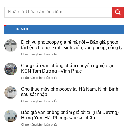
TIN MỚI
Dịch vụ photocopy giá rẻ hà nội – Báo giá photo
tài liệu cho học sinh, sinh viên, văn phòng, công ty
ở
Chức năng bình luận bị tắt
Dịch
vụ
Cung cấp văn phòng phẩm chuyên nghiệp tại
photocopy
KCN Tam Dương –Vĩnh Phúc
giá
ở
Chức năng bình luận bị tắt
rẻ
Cung
hà
cấp
nội
Cho thuê máy photocopy tại Hà Nam, Ninh Bình
văn
–
sau sát nhập
phòng
Báo
ở
Chức năng bình luận bị tắt
phẩm
giá
Cho
chuyên
photo
thuê
nghiệp
Báo giá văn phòng phẩm giá tốt tại (Hải Dương)
tài
máy
tại
Hưng Yên, Hải Phòng- sau sát nhập
liệu
photocopy
KCN
cho
ở
Chức năng bình luận bị tắt
tại
Tam
học