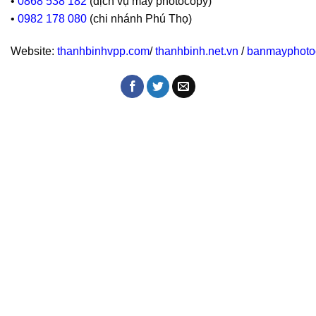
•
0868 538 182
(dịch vụ máy photocopy)
•
0982 178 080
(chi nhánh Phú Thọ)
Website:
thanhbinhvpp.com
/
thanhbinh.net.vn
/
banmayphoto