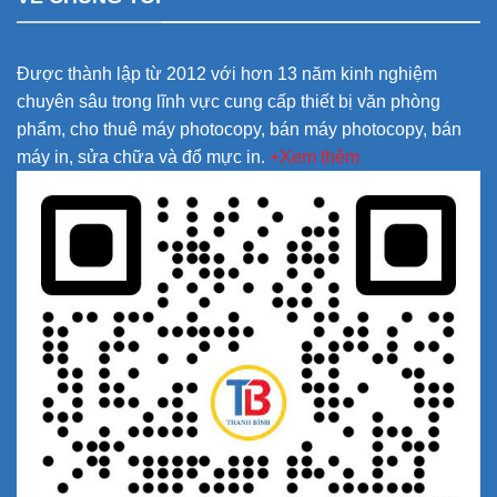
Được thành lập từ 2012 với hơn 13 năm kinh nghiệm
chuyên sâu trong lĩnh vực cung cấp thiết bị văn phòng
phẩm, cho thuê máy photocopy, bán máy photocopy, bán
máy in, sửa chữa và đổ mực in.
+Xem thêm