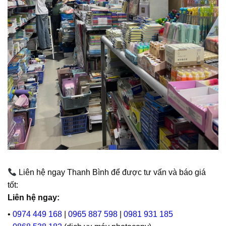
Liên hệ ngay Thanh Bình để được tư vấn và báo giá
tốt:
Liên hệ ngay:
•
0974 449 168
|
0965 887 598
|
0981 931 185